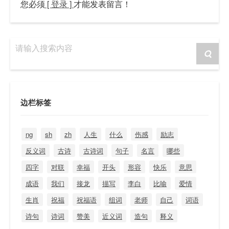
您必须
[ 登录 ]
才能发表留言！
请输入搜索内容
边栏标签
ng
sh
zh
人生
什么
伤感
励志
反义词
古诗
古诗词
句子
名言
哪些
四字
对联
幸福
开头
形容
快乐
意思
成语
我们
接龙
描写
李白
比喻
爱情
生肖
祝福
祝福语
组词
老师
自己
词语
诗句
诗词
赞美
近义词
造句
释义