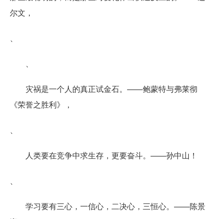
尔文，
、
、
灾祸是一个人的真正试金石。——鲍蒙特与弗莱彻
《荣誉之胜利》，
、
人类要在竞争中求生存，更要奋斗。——孙中山！
、
学习要有三心，一信心，二决心，三恒心。——陈景