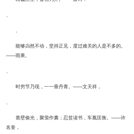
、
、
能够岿然不动，坚持正见，度过难关的人是不多的。
——雨果。
、
时穷节乃现，一一垂丹青。——文天祥，
、
凿壁偷光，聚萤作囊；忍贫读书，车胤匡衡。——许
名奎，