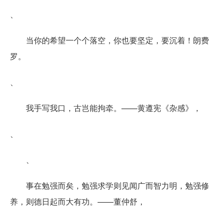
、
当你的希望一个个落空，你也要坚定，要沉着！朗费
罗。
、
我手写我口，古岂能拘牵。——黄遵宪《杂感》，
、
、
事在勉强而矣，勉强求学则见闻广而智力明，勉强修
养，则德日起而大有功。——董仲舒，