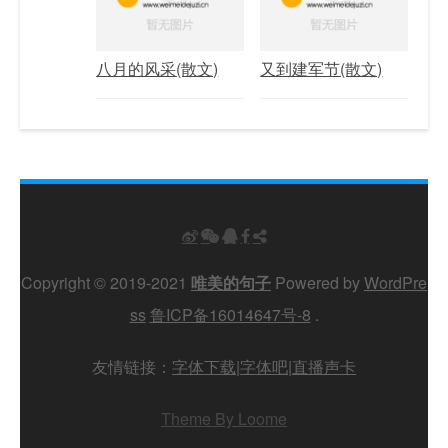
八月的风采(散文)
又到建军节(散文)
Copyright © 2019-2021
唯美的句子
Powered by
WordPre
ss
鲁ICP备16014647号-8
.
友情链接：
字体下载
|
字体吧
|
直播声卡
Theme By Loome