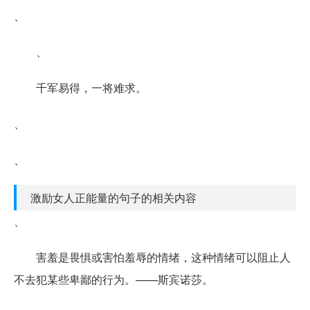
、
、
千军易得，一将难求。
、
、
激励女人正能量的句子的相关内容
、
害羞是畏惧或害怕羞辱的情绪，这种情绪可以阻止人
不去犯某些卑鄙的行为。——斯宾诺莎。