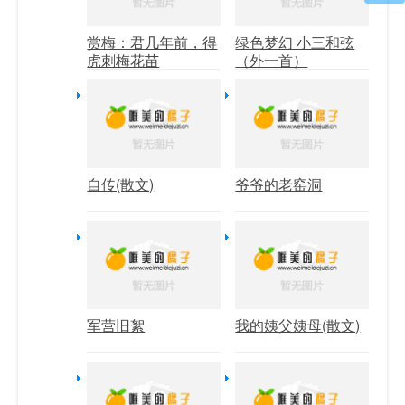
赏梅：君几年前，得
绿色梦幻 小三和弦
虎刺梅花苗
（外一首）
自传(散文)
爷爷的老窑洞
军营旧絮
我的姨父姨母(散文)