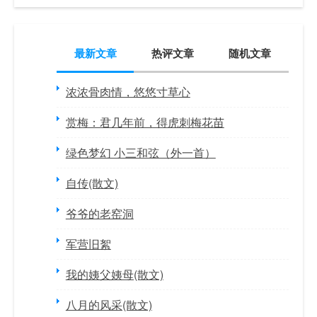
最新文章
热评文章
随机文章
浓浓骨肉情，悠悠寸草心
赏梅：君几年前，得虎刺梅花苗
绿色梦幻 小三和弦（外一首）
自传(散文)
爷爷的老窑洞
军营旧絮
我的姨父姨母(散文)
八月的风采(散文)