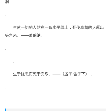
润，
、
生使一切的人站在一条水平线上，死使卓越的人露出
头角来。——萧伯纳。
、
、
生于忧患而死于安乐。——《孟子·告子下》，
、
、