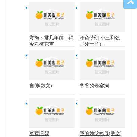
赏梅：君几年前，得
绿色梦幻 小三和弦
虎刺梅花苗
（外一首）
自传(散文)
爷爷的老窑洞
军营旧絮
我的姨父姨母(散文)