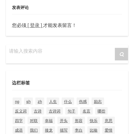
发表评论
您必须
[ 登录 ]
才能发表留言！
请输入搜索内容
边栏标签
ng
sh
zh
人生
什么
伤感
励志
反义词
古诗
古诗词
句子
名言
哪些
四字
对联
幸福
开头
形容
快乐
意思
成语
我们
接龙
描写
李白
比喻
爱情