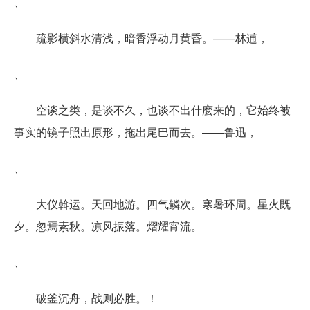
、
疏影横斜水清浅，暗香浮动月黄昏。——林逋，
、
空谈之类，是谈不久，也谈不出什麽来的，它始终被
事实的镜子照出原形，拖出尾巴而去。——鲁迅，
、
大仪斡运。天回地游。四气鳞次。寒暑环周。星火既
夕。忽焉素秋。凉风振落。熠耀宵流。
、
破釜沉舟，战则必胜。！