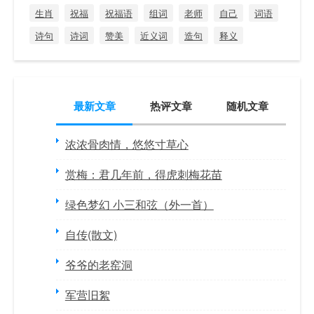
生肖
祝福
祝福语
组词
老师
自己
词语
诗句
诗词
赞美
近义词
造句
释义
最新文章
热评文章
随机文章
浓浓骨肉情，悠悠寸草心
赏梅：君几年前，得虎刺梅花苗
绿色梦幻 小三和弦（外一首）
自传(散文)
爷爷的老窑洞
军营旧絮