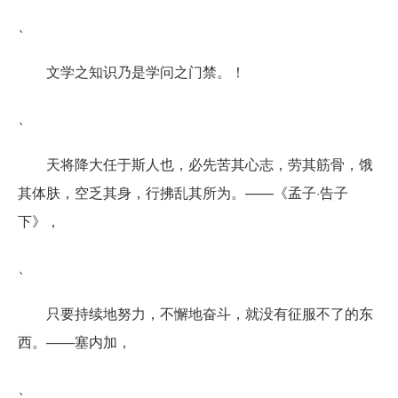
、
文学之知识乃是学问之门禁。！
、
天将降大任于斯人也，必先苦其心志，劳其筋骨，饿
其体肤，空乏其身，行拂乱其所为。——《孟子·告子
下》，
、
只要持续地努力，不懈地奋斗，就没有征服不了的东
西。——塞内加，
、