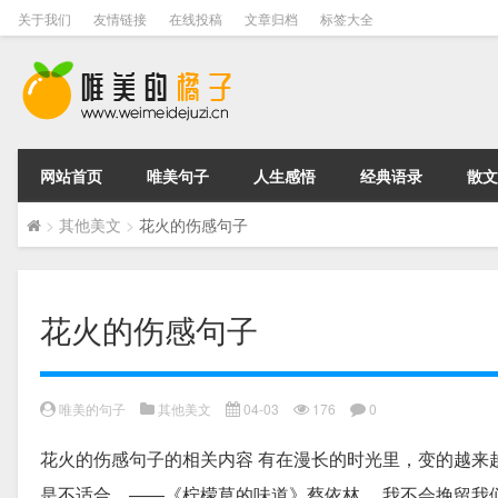
关于我们
友情链接
在线投稿
文章归档
标签大全
网站首页
唯美句子
人生感悟
经典语录
散文
>
其他美文
>
花火的伤感句子
花火的伤感句子
唯美的句子
其他美文
04-03
176
0
花火的伤感句子的相关内容 有在漫长的时光里，变的越来
是不适合。――《柠檬草的味道》蔡依林， 我不会挽留我