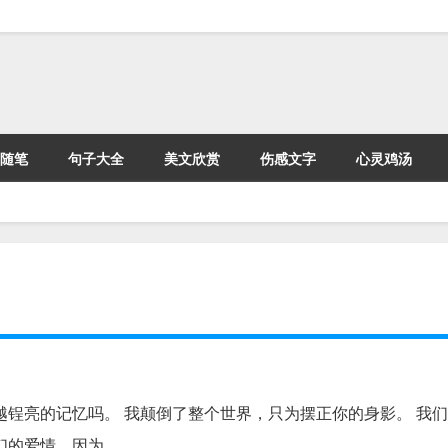
随笔
句子大全
美文欣赏
伤感文字
心灵鸡汤
越锃亮的记忆吗。 我颠倒了整个世界，只为摆正你的身影。 我
们的爱情，因为，…