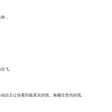
依林，
。
独去飞。
不由自主让你看到最真实的我，掩藏住受伤的我。