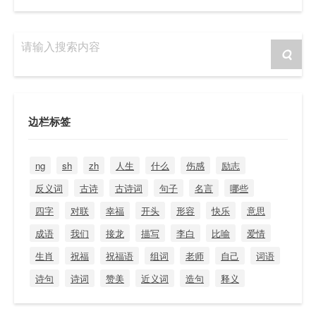
请输入搜索内容
边栏标签
ng
sh
zh
人生
什么
伤感
励志
反义词
古诗
古诗词
句子
名言
哪些
四字
对联
幸福
开头
形容
快乐
意思
成语
我们
接龙
描写
李白
比喻
爱情
生肖
祝福
祝福语
组词
老师
自己
词语
诗句
诗词
赞美
近义词
造句
释义