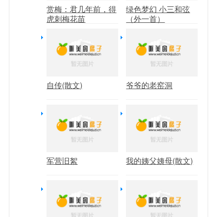
赏梅：君几年前，得
绿色梦幻 小三和弦
虎刺梅花苗
（外一首）
自传(散文)
爷爷的老窑洞
军营旧絮
我的姨父姨母(散文)