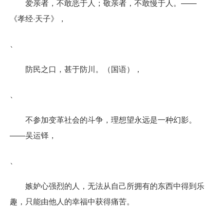
爱亲者，不敢恶于人；敬亲者，不敢慢于人。——
《孝经·天子》，
、
防民之口，甚于防川。（国语），
、
不参加变革社会的斗争，理想望永远是一种幻影。
——吴运铎，
、
嫉妒心强烈的人，无法从自己所拥有的东西中得到乐
趣，只能由他人的幸福中获得痛苦。