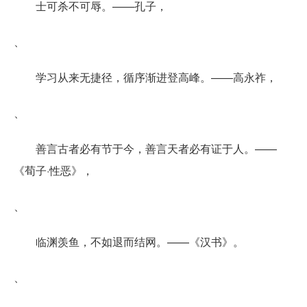
士可杀不可辱。——孔子，
、
学习从来无捷径，循序渐进登高峰。——高永祚，
、
善言古者必有节于今，善言天者必有证于人。——
《荀子·性恶》，
、
临渊羡鱼，不如退而结网。——《汉书》。
、