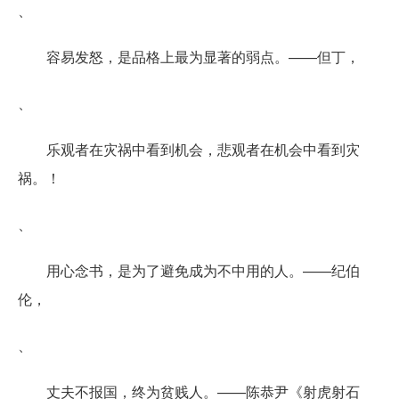
、
容易发怒，是品格上最为显著的弱点。——但丁，
、
乐观者在灾祸中看到机会，悲观者在机会中看到灾
祸。！
、
用心念书，是为了避免成为不中用的人。——纪伯
伦，
、
丈夫不报国，终为贫贱人。——陈恭尹《射虎射石