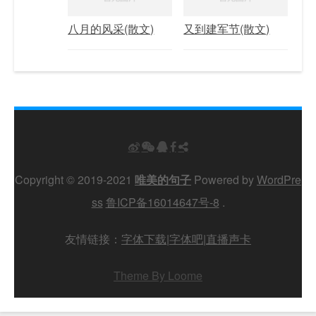
八月的风采(散文)
又到建军节(散文)
Copyright © 2019-2021
唯美的句子
Powered by
WordPre
ss
鲁ICP备16014647号-8
.
友情链接：
字体下载
|
字体吧
|
直播声卡
Theme By Loome