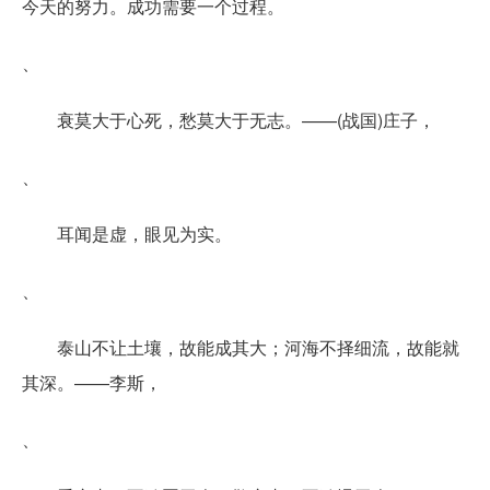
今天的努力。成功需要一个过程。
、
衰莫大于心死，愁莫大于无志。——(战国)庄子，
、
耳闻是虚，眼见为实。
、
泰山不让土壤，故能成其大；河海不择细流，故能就
其深。——李斯，
、