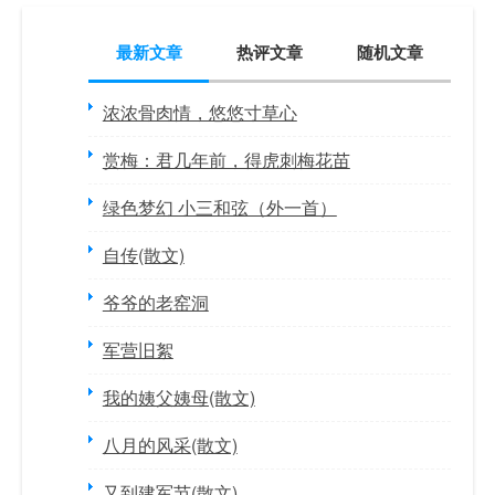
最新文章
热评文章
随机文章
浓浓骨肉情，悠悠寸草心
赏梅：君几年前，得虎刺梅花苗
绿色梦幻 小三和弦（外一首）
自传(散文)
爷爷的老窑洞
军营旧絮
我的姨父姨母(散文)
八月的风采(散文)
又到建军节(散文)