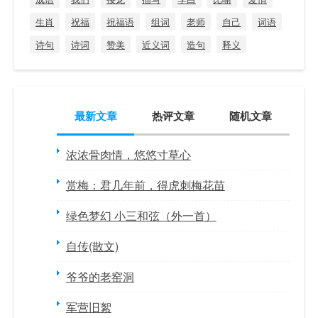
生肖
祝福
祝福语
组词
老师
自己
词语
诗句
诗词
赞美
近义词
造句
释义
最新文章
热评文章
随机文章
浓浓骨肉情，悠悠寸草心
赏梅：君几年前，得虎刺梅花苗
绿色梦幻 小三和弦（外一首）
自传(散文)
爷爷的老窑洞
军营旧絮