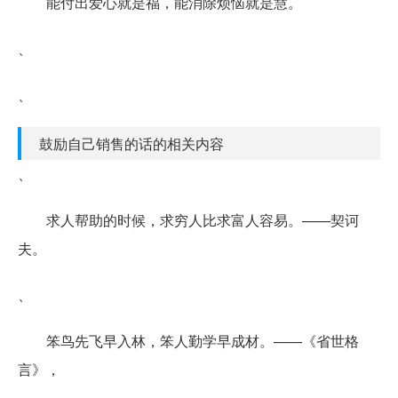
能付出爱心就是福，能消除烦恼就是慧。
、
、
鼓励自己销售的话的相关内容
、
求人帮助的时候，求穷人比求富人容易。——契诃
夫。
、
笨鸟先飞早入林，笨人勤学早成材。——《省世格
言》，