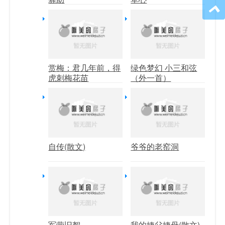
赏梅：君几年前，得
绿色梦幻 小三和弦
虎刺梅花苗
（外一首）
自传(散文)
爷爷的老窑洞
军营旧絮
我的姨父姨母(散文)