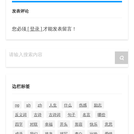
发表评论
您必须
[ 登录 ]
才能发表留言！
请输入搜索内容
边栏标签
ng
sh
zh
人生
什么
伤感
励志
反义词
古诗
古诗词
句子
名言
哪些
四字
对联
幸福
开头
形容
快乐
意思
成语
我们
接龙
描写
李白
比喻
爱情