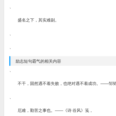
、
盛名之下，其实难副。
、
、
励志短句霸气的相关内容
、
不干，固然遇不着失败，也绝对遇不着成功。——邹
、
厄难，勤苦之事也。――《诗·谷风》笺，