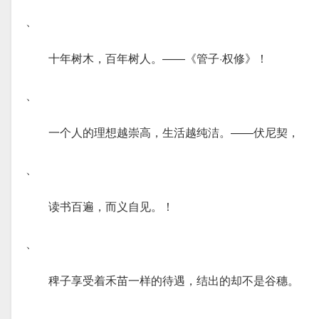
、
十年树木，百年树人。——《管子·权修》！
、
一个人的理想越崇高，生活越纯洁。——伏尼契，
、
读书百遍，而义自见。！
、
稗子享受着禾苗一样的待遇，结出的却不是谷穗。
、