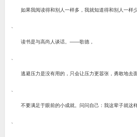
如果我阅读得和别人一样多，我就知道得和别人一样
、
读书是与高尚人谈话。——歌德，
、
逃避压力是没有用的，只会让压力更嚣张，勇敢地去面对。B
、
不要满足于眼前的小成就。问问自己：我这辈子就这
、
、