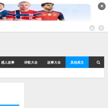
✕
感人故事
诗歌大全
故事大全
其他美文