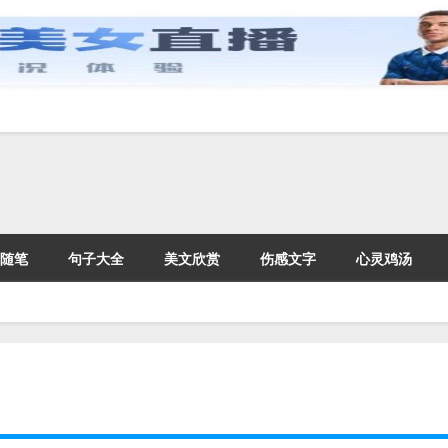
随笔
句子大全
美文欣赏
伤感文字
心灵鸡汤