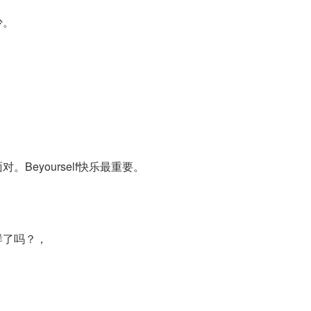
少。
eyourself快乐最重要。
样了吗？，