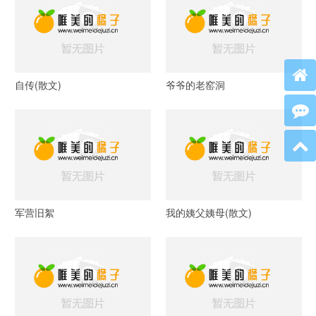
自传(散文)
爷爷的老窑洞
军营旧絮
我的姨父姨母(散文)