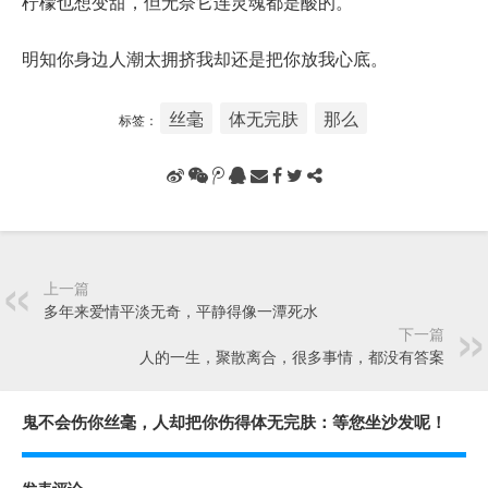
柠檬也想变甜，但无奈它连灵魂都是酸的。
明知你身边人潮太拥挤我却还是把你放我心底。
丝毫
体无完肤
那么
标签：
上一篇
多年来爱情平淡无奇，平静得像一潭死水
下一篇
人的一生，聚散离合，很多事情，都没有答案
鬼不会伤你丝毫，人却把你伤得体无完肤：等您坐沙发呢！
发表评论