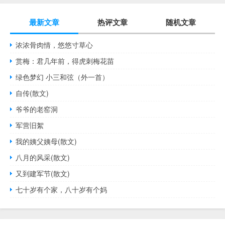
最新文章
热评文章
随机文章
浓浓骨肉情，悠悠寸草心
赏梅：君几年前，得虎刺梅花苗
绿色梦幻 小三和弦（外一首）
自传(散文)
爷爷的老窑洞
军营旧絮
我的姨父姨母(散文)
八月的风采(散文)
又到建军节(散文)
七十岁有个家，八十岁有个妈