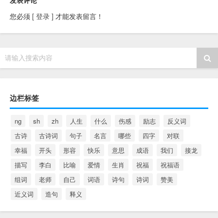
您必须
[ 登录 ]
才能发表留言！
请输入搜索内容
边栏标签
ng
sh
zh
人生
什么
伤感
励志
反义词
古诗
古诗词
句子
名言
哪些
四字
对联
幸福
开头
形容
快乐
意思
成语
我们
接龙
描写
李白
比喻
爱情
生肖
祝福
祝福语
组词
老师
自己
词语
诗句
诗词
赞美
近义词
造句
释义