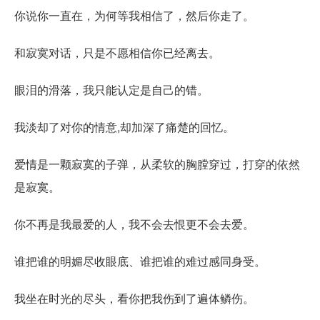
你说你一直在，为何等我相信了，然后你走了。
和寂寞对话，只是不愿相信你已经离去。
眼泪的滑落，我只能认定是自己的错。
我淡却了对你的情意,却加深了痛楚的回忆。
爱情是一颗寂寞的子弹，从柔软的胸膛穿过，打穿的依然
是寂寞。
你不再是我最爱的人，我不会去恨更不会去爱。
谁把谁的明媚尽收眼底、谁把谁的难过感同身受。
我坐在时光的尽头，看你把我伤到了遍体鳞伤。