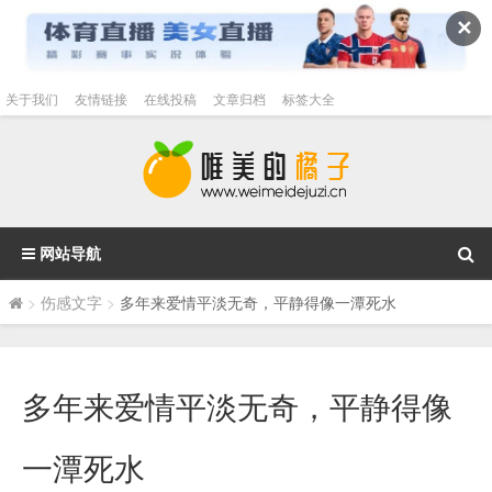
✕
关于我们
友情链接
在线投稿
文章归档
标签大全
网站导航
>
伤感文字
>
多年来爱情平淡无奇，平静得像一潭死水
多年来爱情平淡无奇，平静得像
一潭死水