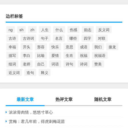
边栏标签
ng
sh
zh
人生
什么
伤感
励志
反义词
古诗
古诗词
句子
名言
哪些
四字
对联
幸福
开头
形容
快乐
意思
成语
我们
接龙
描写
李白
比喻
爱情
生肖
祝福
祝福语
组词
老师
自己
词语
诗句
诗词
赞美
近义词
造句
释义
最新文章
热评文章
随机文章
浓浓骨肉情，悠悠寸草心
赏梅：君几年前，得虎刺梅花苗