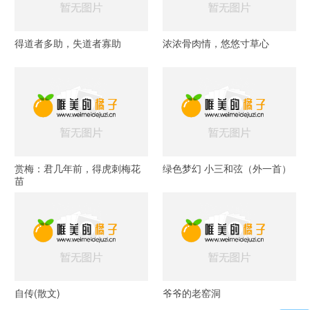
得道者多助，失道者寡助
浓浓骨肉情，悠悠寸草心
赏梅：君几年前，得虎刺梅花
绿色梦幻 小三和弦（外一首）
苗
自传(散文)
爷爷的老窑洞