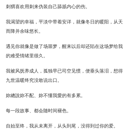
刺猬喜欢用刺来伪装自己舔舐内心的伤。
我渴望的幸福，平淡中带着安详，就像冬日的暖阳，从天
而降并余味悠长。
遇见你就像是做了场噩梦，醒来以后却还陷在这场梦给我
的难受情绪里很久。
我被风抚养成人，孤独早已司空见惯，便垂头落泪，想得
九世温暖终究没敢说出口。
妳總說妳不配、妳不懂我愛的有多累。
每一段故事、都会随时间褪色。
自始至终，我从未离开，从头到尾，没得到过你的爱。