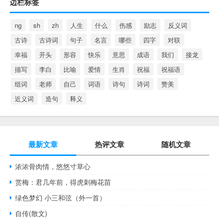
边栏标签
ng
sh
zh
人生
什么
伤感
励志
反义词
古诗
古诗词
句子
名言
哪些
四字
对联
幸福
开头
形容
快乐
意思
成语
我们
接龙
描写
李白
比喻
爱情
生肖
祝福
祝福语
组词
老师
自己
词语
诗句
诗词
赞美
近义词
造句
释义
最新文章
热评文章
随机文章
浓浓骨肉情，悠悠寸草心
赏梅：君几年前，得虎刺梅花苗
绿色梦幻 小三和弦（外一首）
自传(散文)