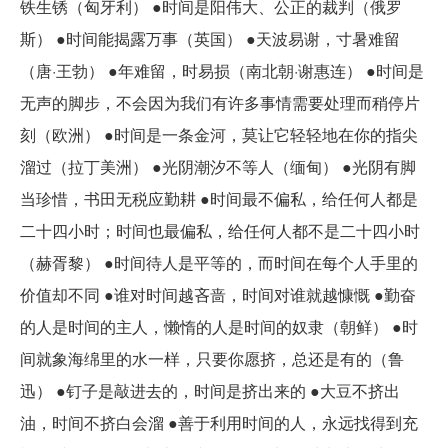
铁生锈（匈牙利） ●时间是阳伟大、公正的裁判（俄罗
斯） ●时间能揭露万事（英国） ●天波易谢，寸暑难留
（唐·王勃） ●年难留，时易损（南北朝·谢惠连） ●时间是
无声的脚步，不会因为我们有许多事情需要处理而稍停片
刻（欧洲） ●时间是一条金河，莫让它轻轻地在你的指尖
溜过（拉丁美洲） ●光阴潮汐不等人（缅甸） ●光阴有脚
当珍惜，书田无税应勤耕 ●时间最不偏私，给任何人都是
二十四小时；时间也最偏私，给任何人都不是二十四小时
（赫胥黎） ●时间待人是平等的，而时间在每个人手里的
价值却不同 ●谁对时间越吝啬，时间对谁就越慷慨 ●勤奋
的人是时间的主人，懒惰的人是时间的奴隶（朝鲜） ●时
间就象海绵里的水一样，只要你愿挤，总还是有的（鲁
迅） ●钉子是敲进去的，时间是挤出来的 ●大豆不挤出
油，时间不挤白会溜 ●善于利用时间的人，永远找得到充