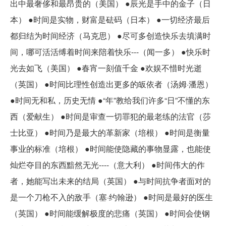
出中最奢侈和最昂贵的（美国） ●辰光是手中的金子（日
本） ●时间是实物，财富是砝码（日本） ●一切经济最后
都归结为时间经济（马克思） ●尽可多创造快乐去填满时
间，哪可活活缚着时间来陪着快乐---（闻一多） ●快乐时
光去如飞（美国） ●春宵一刻值千金 ●欢娱不惜时光逝
（英国） ●时间比理性创造出更多的皈依者（汤姆·潘恩）
●时间无和私，历史无情 ●“年”教给我们许多“日”不懂的东
西（爱献生） ●时间是审查一切罪犯的最老练的法官（莎
士比亚） ●时间乃是最大的革新家（培根） ●时间是衡量
事业的标准（培根） ●时间能使隐藏的事物显露，也能使
灿烂夺目的东西黯然无光----（意大利） ●时间伟大的作
者，她能写出未来的结局（英国） ●与时间抗争者面对的
是一个刀枪不入的敌手（塞·约翰逊） ●时间是最好的医生
（英国） ●时间能缓解极度的悲痛（英国） ●时间会使钢