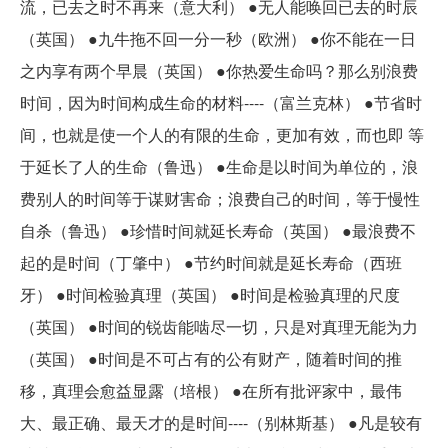
流，已去之时不再来（意大利） ●无人能唤回已去的时辰
（英国） ●九牛拖不回一分一秒（欧洲） ●你不能在一日
之内享有两个早晨（英国） ●你热爱生命吗？那么别浪费
时间，因为时间构成生命的材料----（富兰克林） ●节省时
间，也就是使一个人的有限的生命，更加有效，而也即 等
于延长了人的生命（鲁迅） ●生命是以时间为单位的，浪
费别人的时间等于谋财害命；浪费自己的时间，等于慢性
自杀（鲁迅） ●珍惜时间就延长寿命（英国） ●最浪费不
起的是时间（丁肇中） ●节约时间就是延长寿命（西班
牙） ●时间检验真理（英国） ●时间是检验真理的尺度
（英国） ●时间的锐齿能啮尽一切，只是对真理无能为力
（英国） ●时间是不可占有的公有财产，随着时间的推
移，真理会愈益显露（培根） ●在所有批评家中，最伟
大、最正确、最天才的是时间----（别林斯基） ●凡是较有