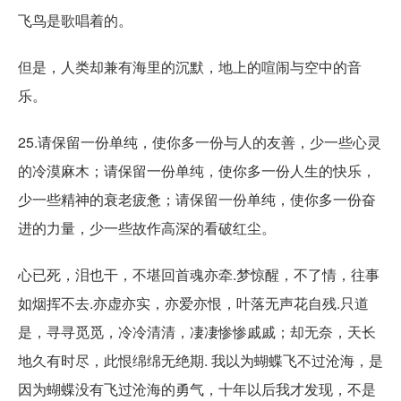
飞鸟是歌唱着的。
但是，人类却兼有海里的沉默，地上的喧闹与空中的音
乐。
25.请保留一份单纯，使你多一份与人的友善，少一些心灵
的冷漠麻木；请保留一份单纯，使你多一份人生的快乐，
少一些精神的衰老疲惫；请保留一份单纯，使你多一份奋
进的力量，少一些故作高深的看破红尘。
心已死，泪也干，不堪回首魂亦牵.梦惊醒，不了情，往事
如烟挥不去.亦虚亦实，亦爱亦恨，叶落无声花自残.只道
是，寻寻觅觅，冷冷清清，凄凄惨惨戚戚；却无奈，天长
地久有时尽，此恨绵绵无绝期. 我以为蝴蝶飞不过沧海，是
因为蝴蝶没有飞过沧海的勇气，十年以后我才发现，不是