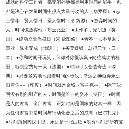
成就的科学工作者，毫无例外地都是利用时间的能手，也
都是决心在大量时间中投入大量劳动的人（华罗庚） ●志
士惜年，贤人惜日，圣人惜时（清·魏源） ●放弃时间的
人，时间也放弃他（莎士比亚） ●工作多，光阴迫（英
国） ●建功立业当盛日（宋·欧阳修） ●青春一去不复返，
事业一纵永无成（勃朗宁） ●买卖赚钱，总得三年（日
本） ●你和时间开玩笑，它却对你很认真 ●向往成功的桂
冠，就别空费每一天（法国） ●时间可以创造奇迹（瑞
典） ●只要紧紧地地跟着时间的步伐，幸运之神就会永远
跟着你----（印度） ●时间就是金钱（富兰克林） ●除了聪
明没有别的财产的人，时间是唯一的资本（法国） ●时间
是人的财富，全部财富，正如时间是国家的财富一样，因
为任何财富都是时间与行动化合之后的成果（巴尔扎克）
●时间落到懒汉手里，永远是一张白纸 ●浪费时间是所有支