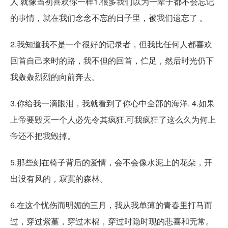
人 就像当初喜欢你一样1.很多我们以为一辈子都不会忘记
的事情，就在我们念念不忘的日子里，被我们遗忘了 。
2.我知道我不是一个很好的记录者，但我比任何人都喜欢
回首自己来时的路，我不但的回首，伫足，然后时光仍下
我轰轰烈烈的向前奔去。
3.你给我一滴眼泪，我就看到了你心中全部的海洋. 4.如果
上帝要毁灭一个人必先令其疯狂.可我疯狂了这么久为何上
帝还不把我毁掉。
5.那些刻在椅子背后的爱情，会不会像水泥上的花朵，开
出没有风的，寂寞的森林。
6.在这个忧伤而明媚的三月，我从我单薄的青春里打马而
过，穿过紫堇，穿过木棉，穿过时隐时现的悲喜和无常。