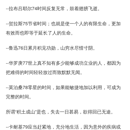
--拉布吕耶尔74时间反复无常，鼓着翅膀飞逝。
--贺拉斯75节省时间；也就是使一个人的有限生命，更加
有效而也即等于延长了人的生命。
--鲁迅76日累月积见功勋，山穷水尽惜寸阴。
--华罗庚77世上真不知有多少能够成功立业的人，都因为
把难得的时间轻轻放过而致默默无闻。
--莫泊桑78零星的时间，如果能敏捷地加以利用，可成为
完整的时间。
所谓“积土成山”是也，失去一日甚易，欲得回已无途。
--卡耐基79应当赶紧地，充分地生活，因为意外的疾病或