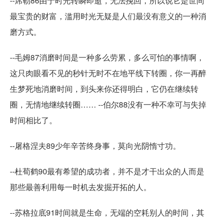
--席勒86由于时光转瞬即逝，无法挽回，所以说它是世间
最宝贵的财富，滥用时光无疑是人们最没有意义的一种消
磨方式。
--毛姆87消磨时间是一种多么劳累，多么可怕的事情啊，
这只肉眼看不见的秒针无时不在地平线下转圈，你一再醉
生梦死地消磨时间，到头来你还得明白，它仍在继续转
圈，无情地继续转圈…… --伯尔88没有一种不幸可与失掉
时间相比了。
--屠格涅夫89少年辛苦终身事，莫向光阴惰寸功。
--杜荀鹤90最有希望的成功者，并不是才干出众的人而是
那些最善利用每一时机去发掘开拓的人。
--苏格拉底91时间就是生命，无端的空耗别人的时间，其