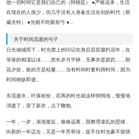
他一切时间它是我们自己的（阿根廷） ●严格说来，生活
在现在的人很少，但几乎没有人准备生活在别的时代（斯
威夫特） ●光棍不吃眼前亏 ●...
关于时间流逝的句子
日光倾城而下，时光摆上的印记在身后层层腐朽流年，在
等谁的相濡以沫……悠长岁月平静，无事亦是蹉跎……朝
花夕拾，捡的尽是枯萎……当有时间时要利用时间，因为
时间稍纵即逝。
东流逝水，叶落纷纷，荏苒的时光就这样悄悄地，慢慢地
消逝了，穿了新衣，点了鞭炮。
一年，一岁，渐渐接近，偷偷远离，我整理凌乱的思绪，
向新的一年迈去，又是一年芳草绿，捉不住时光豪不留情