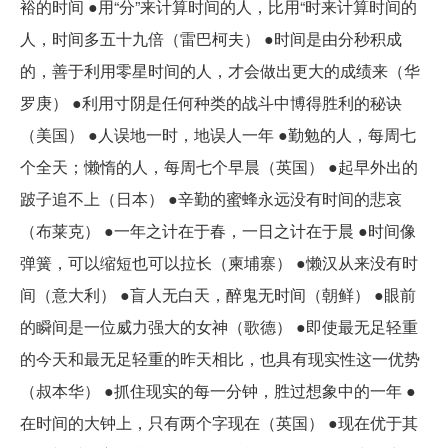
裕的时间 ●用“分”来计算时间的人，比用“时来计算时间的
人，时间多五十九倍（雷巴柯夫） ●时间是由分秒积成
的，善于利用零星时间的人，才会做出更大的成绩来（华
罗庚） ●利用寸阴是任何种类的战斗中博得胜利的秘诀
（美国） ●人误地一时，地误人一年 ●勤勉的人，每周七
个全天；懒惰的人，每周七个早晨（英国） ●起早外出的
跛子追不上（日本） ●辛勤的蜜蜂永远没有时间的悲哀
（布莱克） ●一年之计在于春，一日之计在于晨 ●时间像
弹簧，可以缩短也可以拉长（柬埔寨） ●懒汉从来没有时
间（意大利） ●盲人无白天，醉鬼无时间（朝鲜） ●眼前
的瞬间是一位威力强大的女神（歌德） ●即使最无足轻重
的今天和最无足轻重的昨天相比，也具有现实性这一优势
（叔本华） ●抓住现实的每一分钟，胜过想象中的一年 ●
在时间的大钟上，只有两个字现在（英国） ●现在优于其