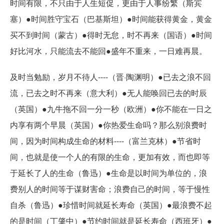
时间有限，不只由于人生短促，更由于人事纷繁（斯宾
塞）●时间胜守宝石（巴基斯坦）●时间能获得黄金，黄金
买不到时间（蒙古）●得时无怠，时不再来（国语）●时间
好比河水，只能流去不能回●盛年不重来，一日难再晨。
及时当勉励，岁月不待人----（晋·陶渊明）●已去之浪不回
流，已去之时不再来（意大利）●无人能唤回已去的时辰
（英国）●九牛拖不回一分一秒（欧洲）●你不能在一日之
内享有两个早晨（英国）●你热爱生命吗？那么别浪费时
间，因为时间构成生命的材料----（富兰克林）●节省时
间，也就是使一个人的有限的生命，更加有效，而也即等
于延长了人的生命（鲁迅）●生命是以时间为单位的，浪
费别人的时间等于谋财害命；浪费自己的时间，等于慢性
自杀（鲁迅）●珍惜时间就延长寿命（英国）●最浪费不起
的是时间（丁肇中）●节约时间就是延长寿命（西班牙）●