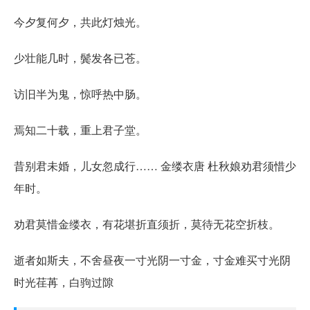
今夕复何夕，共此灯烛光。
少壮能几时，鬓发各已苍。
访旧半为鬼，惊呼热中肠。
焉知二十载，重上君子堂。
昔别君未婚，儿女忽成行…… 金缕衣唐 杜秋娘劝君须惜少
年时。
劝君莫惜金缕衣，有花堪折直须折，莫待无花空折枝。
逝者如斯夫，不舍昼夜一寸光阴一寸金，寸金难买寸光阴
时光荏苒，白驹过隙