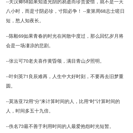
--关汉卿58如果知道光阴的易逝而珍贵爱惜，就不是一天
八小时，而是寸阴必珍，寸阳必争！ --童第周68志士嗟日
短，愁人知夜长。
--陈毅69如果青春的时光在闲散中度过，那么回忆岁月将
会是一场凄凉的悲剧。
--张云可70老夫喜作黄昏颂，满目青山夕照明。
--叶剑英71良辰难再，人生中大好时刻，不要再去旧梦重
圆。
--莫洛亚72用“分”来计算时间的人，比用“时”计算时间的
人，时间多五十九倍。
--佚名73最不善于利用时间的人最爱抱怨时光短暂。