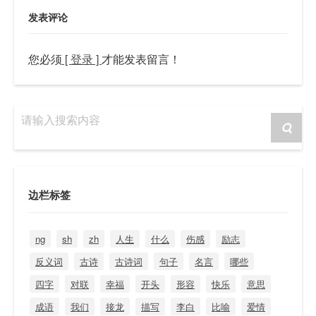
发表评论
您必须
[ 登录 ]
才能发表留言！
请输入搜索内容
边栏标签
ng
sh
zh
人生
什么
伤感
励志
反义词
古诗
古诗词
句子
名言
哪些
四字
对联
幸福
开头
形容
快乐
意思
成语
我们
接龙
描写
李白
比喻
爱情