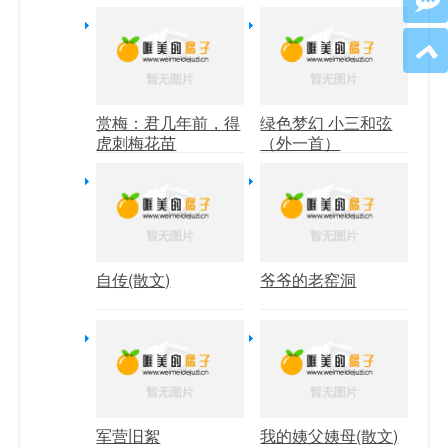
赏梅：君几年前，得
绿色梦幻 小三和弦
虎刺梅花苗
（外一首）
自传(散文)
爷爷的老窑洞
军营旧絮
我的姨父姨母(散文)