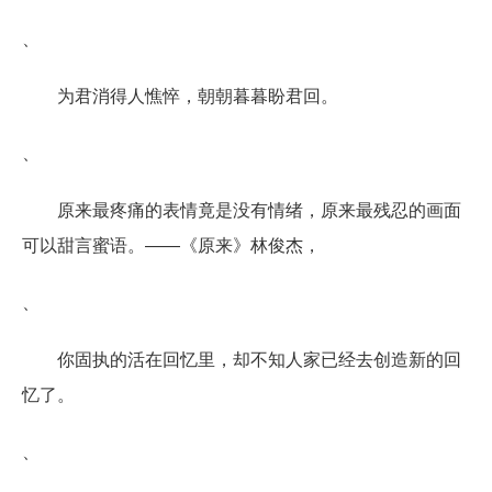
、
为君消得人憔悴，朝朝暮暮盼君回。
、
原来最疼痛的表情竟是没有情绪，原来最残忍的画面
可以甜言蜜语。――《原来》林俊杰，
、
你固执的活在回忆里，却不知人家已经去创造新的回
忆了。
、