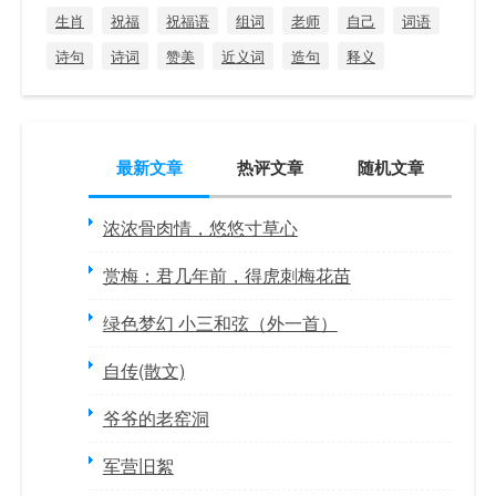
生肖
祝福
祝福语
组词
老师
自己
词语
诗句
诗词
赞美
近义词
造句
释义
最新文章
热评文章
随机文章
浓浓骨肉情，悠悠寸草心
赏梅：君几年前，得虎刺梅花苗
绿色梦幻 小三和弦（外一首）
自传(散文)
爷爷的老窑洞
军营旧絮