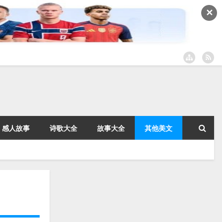
✕
感人故事
诗歌大全
故事大全
其他美文