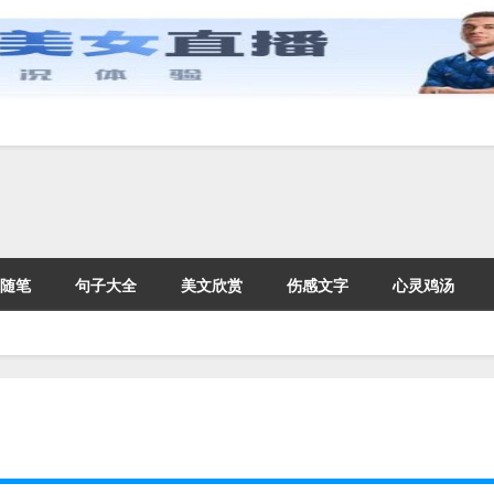
随笔
句子大全
美文欣赏
伤感文字
心灵鸡汤