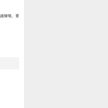
谁越慷慨。要