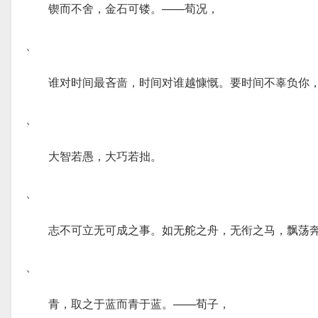
锲而不舍，金石可镂。——荀况，
、
谁对时间最吝啬，时间对谁越慷慨。要时间不辜负你
、
大智若愚，大巧若拙。
、
志不可立无可成之事。如无舵之舟，无衔之马，飘荡
、
青，取之于蓝而青于蓝。——荀子，