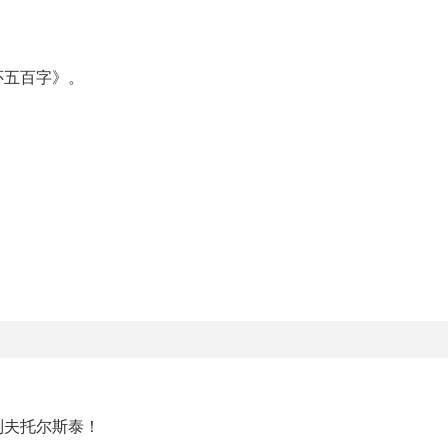
怀五百字》。
列夫托尔斯泰！