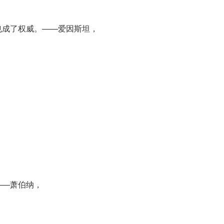
也成了权威。——爱因斯坦，
——萧伯纳，