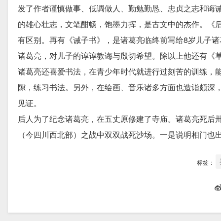
发了作者谨慎做事、低调做人、勤勉勤恳、忠贞之志和诲
的雄心壮志，文笔酣畅，饱墨力挥，是古文中的杰作。《
有区别。再有《诫子书》，是诸葛亮临终前写给8岁儿子
诸葛亮，对儿子的谆谆教诲与殷切希望。除以上他还有《
诸葛亮还喜爱书法，在青少年时代就进行过刻苦的训练，
隙，练习书法。另外，在绘画、音乐诸多方面也造诣颇深
见证。
后人为了纪念诸葛亮，在五丈原修建了寺庙。诸葛亮死后
（今四川西北部）之战中双双战死沙场。一是说明相门也
标签：