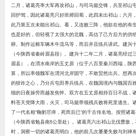
二月，诸葛亮率大军再攻祁山，与司马懿交锋，兵至祁山
回护驾，因此诸葛亮只好班师回蜀，此四未出祁山；六月
此乃第五次未能出祁山。看，又连败三阵，他欲在他的有
也是好的，但轻视了太强大的北魏，高估了己方后方的供
耕。制作运粮车辆木牛流马等，而后并且练兵讲武。建兴
（今陕西省秦岭眉县段）。建兴十二年二月，诸葛亮经过
眉县），在渭水南岸的五丈原（位于八百里秦川西端，陕西
算，所以率领魏军在渭河北岸固守，不敢贸然出兵。想再
的狡诈之心，乃分兵屯田养兵练兵，在魏国境内与魏国百
细的日夜操劳而越发焦悴。双方在五丈原相持百日不战，
料苍天突降大雨，火灭，司马懿带领残兵败将死里逃生。诸
了一代名相“鞠躬尽瘁，死而后已”的千古传名地。按照诸
（今陕西省勉县南5公里处）。诸葛亮六出祁山北伐曹敌，
时，洞察一切的诸葛亮明白，他的前几次屡屡失败与刘禅