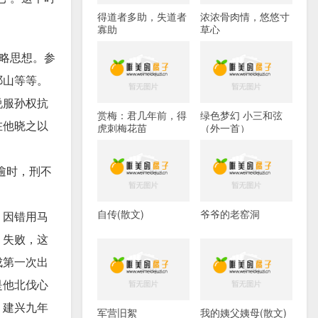
得道者多助，失道者
浓浓骨肉情，悠悠寸
寡助
草心
略思想。参
祁山等等。
说服孙权抗
赏梅：君几年前，得
绿色梦幻 小三和弦
在他晓之以
虎刺梅花苗
（外一首）
逾时，刑不
自传(散文)
爷爷的老窑洞
，因错用马
）失败，这
成第一次出
是他北伐心
；建兴九年
军营旧絮
我的姨父姨母(散文)