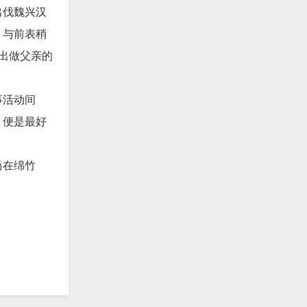
出伐魏兴汉
，与前表稍
出做父亲的
事活动间
，便是最好
尚在绵竹