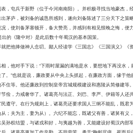
刘表，屯兵于新野（位于今河南南阳）。并积极寻找当地豪杰，
未出茅庐，被刘备的诚恳所感到，遂向刘备陈述了三分天下之策
境况，使刘备茅塞顿开，备大赞亮，并感到有相见恨晚之悔，便
提出的《隆中对》是此后数十年蜀汉的基本国策。
拜就把他捧做神人念叨。鄙人经读学《三国志》《三国演义》《
：
相，他对手下说：“下雨时屋漏的满地是水，要想地下再没水，
了。”也就是说，廉政要从中央上头抓起，在廉政方面，缘于他
他不住等。他还廉政到控制皇帝宫城规模建设和惠陵从简修建等
行节俭，力戒奢华了。诸葛亮与法正、刘巴、李严、伊籍等人还
官民遵守。在行为规则上，诸葛亮还要求国人三纲不能乱，既君
为从；夫为主，妻为从）。六纪不能忘，既诸父有善，诸舅有义
东吴孙权结盟，与诸戎和好，与夷越为善，又能建设好蜀汉内部
后，诸葛亮更加工作辛勤，不辞劳苦，勇于“鞠躬尽瘁，死而后已