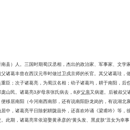
沂南县）人。三国时期蜀汉丞相，杰出的政治家、军事家、文学
祖父诸葛丰曾在西汉元帝时做过卫戍京师的长官。其父诸葛珪，
吴重臣；次子诸葛亮，为蜀汉名相；幼子诸葛均，耕于南阳，后
庞山民。诸葛亮3岁母亲张氏病去，8岁
父亲
又病逝。后被叔父
，便移居南阳（今河南西南部，还有说南阳卧龙岗的，有说湖北
隐居中，诸葛亮平日除躬耕陇亩外，还喜欢吟诵《梁甫吟》等，
。此期，诸葛亮常依迎娶黄承彦的“黄头发、黑皮肤”丑女为幸事