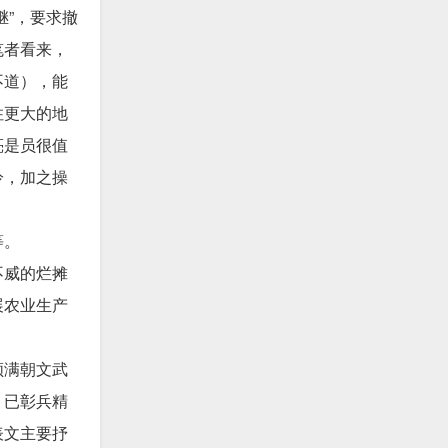
”，要求撤
笔者看来，
不道），能
住更大的地
亮是员很值
冷，加之操
等。
不威的烂摊
展农业生产
领满朝文武
，已彰兵精
表文主要抒