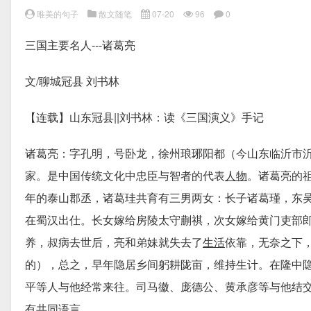
唯美的句子
散文随笔
07-20
96
0
三国主要名人---诸葛亮
文/聊城冠县 刘书林
【连载】山东冠县||刘书林：读《三国演义》手记
诸葛亮：字孔明，号卧龙，徐州琅琊阳都（今山东临沂市
家。是中国传统文化中忠臣与智者的代表
人物
。诸葛亮的
年的泰山郡丞，诸葛珪共育有三男两女：长子诸葛瑾，东
在蜀汉出仕。长女嫁给房陵太守蒯祺，次女嫁给黄门吏部郎
养，叔病去世后，亮和弟妹就失去了
生活
依靠，无奈之下
的），总之，早年隐居乡间躬耕陇亩，维持生计。在隆中
平等人与他经常来往。司马徽、庞德公、黄承彦等与他结交
有共同语言。