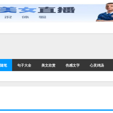
随笔
句子大全
美文欣赏
伤感文字
心灵鸡汤