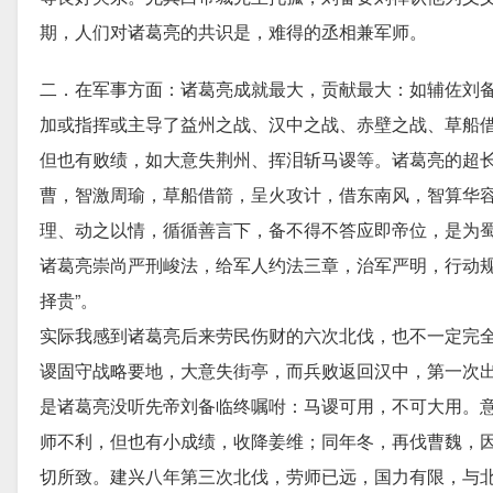
期，人们对诸葛亮的共识是，难得的丞相兼军师。
二．在军事方面：诸葛亮成就最大，贡献最大：如辅佐刘备
加或指挥或主导了益州之战、汉中之战、赤壁之战、草船
但也有败绩，如大意失荆州、挥泪斩马谡等。诸葛亮的超
曹，智激周瑜，草船借箭，呈火攻计，借东南风，智算华
理、动之以情，循循善言下，备不得不答应即帝位，是为
诸葛亮崇尚严刑峻法，给军人约法三章，治军严明，行动规
择贵”。
实际我感到诸葛亮后来劳民伤财的六次北伐，也不一定完
谡固守战略要地，大意失街亭，而兵败返回汉中，第一次
是诸葛亮没听先帝刘备临终嘱咐：马谡可用，不可大用。
师不利，但也有小成绩，收降姜维；同年冬，再伐曹魏，
切所致。建兴八年第三次北伐，劳师已远，国力有限，与