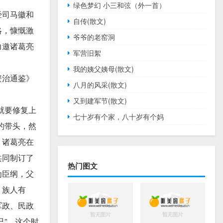
绿色梦幻 小三和弦（外一首）
经司马徽和
自传(散文)
略，慷慨激
爷爷的老窑洞
力邀诸葛亮
军营旧絮
我的姨父姨母(散文)
资治通鉴》
八月的风采(散文)
又到建军节(散文)
就要修复上
七十岁有个家，八十岁有个妈
的带头，然
。诸葛亮在
共同制订了
热门图文
为臣纲，父
，族人有
军政、民政
”。这个时