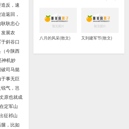
要造反，速
被迫返回，
的耿耿忠心
，发展农
八月的风采(散文)
又到建军节(散文)
军于斜谷口
县（今陕西
亮神机妙
识破司马懿
由于事无巨
之锐气，岂
丈原也就成
在定军山
出征祁山
后腿，比如