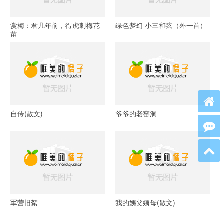
赏梅：君几年前，得虎刺梅花
绿色梦幻 小三和弦（外一首）
苗
自传(散文)
爷爷的老窑洞
军营旧絮
我的姨父姨母(散文)