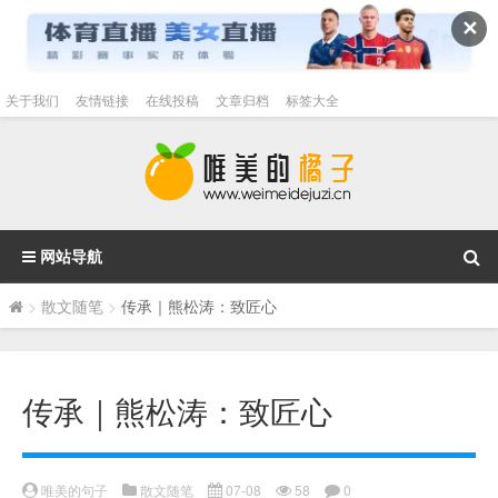
✕
关于我们
友情链接
在线投稿
文章归档
标签大全
网站导航
>
散文随笔
>
传承｜熊松涛：致匠心
传承｜熊松涛：致匠心
唯美的句子
散文随笔
07-08
58
0