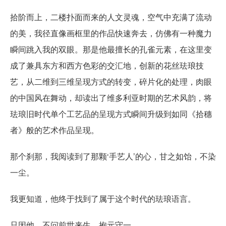
拾阶而上，二楼扑面而来的人文灵魂，空气中充满了流动
的美，我径直像画框里的作品快速奔去，仿佛有一种魔力
瞬间跳入我的双眼。那是他最擅长的孔雀元素，在这里变
成了兼具东方和西方色彩的交汇地，创新的花丝珐琅技
艺，从二维到三维呈现方式的转变，碎片化的处理，肉眼
的中国风在舞动，却读出了维多利亚时期的艺术风韵，将
珐琅旧时代单个工艺品的呈现方式瞬间升级到如同《拾穗
者》般的艺术作品呈现。
那个刹那，我阅读到了那颗‘手艺人’的心，甘之如饴，不染
一尘。
我更知道，他终于找到了属于这个时代的珐琅语言。
只因他，不问前世来生，抱元守一。