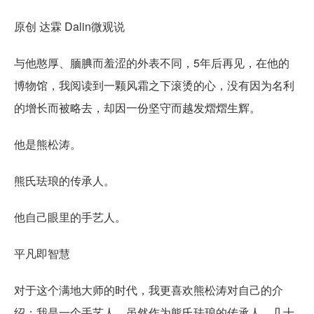
原创 达霖 Dalin微观说
与他憨厚、腼腆而羞涩的外表不同，5年后再见，在他的
博物馆，我阅读到一颗风霜之下滚烫的心，没有因为名利
的增长而被略去，却因一份坚守而越发熠熠生辉。
他是熊松涛。
熊氏珐琅的传承人。
他自己眼里的手艺人。
平凡即智慧
对于这个满地大师的时代，我更喜欢熊松涛对自己的介
绍：我是一个手艺人。虽然作为熊氏珐琅的传承人，几十