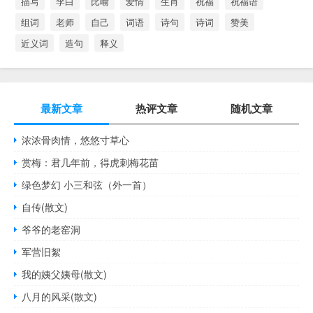
描写
李白
比喻
爱情
生肖
祝福
祝福语
组词
老师
自己
词语
诗句
诗词
赞美
近义词
造句
释义
最新文章
热评文章
随机文章
浓浓骨肉情，悠悠寸草心
赏梅：君几年前，得虎刺梅花苗
绿色梦幻 小三和弦（外一首）
自传(散文)
爷爷的老窑洞
军营旧絮
我的姨父姨母(散文)
八月的风采(散文)