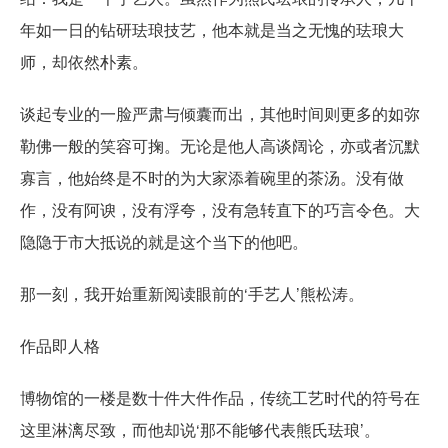
年如一日的钻研珐琅技艺，他本就是当之无愧的珐琅大
师，却依然朴素。
谈起专业的一脸严肃与倾囊而出，其他时间则更多的如弥
勒佛一般的笑容可掬。无论是他人高谈阔论，亦或者沉默
寡言，他始终是不时的为大家添着碗里的茶汤。没有做
作，没有阿谀，没有浮夸，没有急转直下的巧言令色。大
隐隐于市大抵说的就是这个当下的他吧。
那一刻，我开始重新阅读眼前的‘手艺人’熊松涛。
作品即人格
博物馆的一楼是数十件大件作品，传统工艺时代的符号在
这里淋漓尽致，而他却说‘那不能够代表熊氏珐琅’。