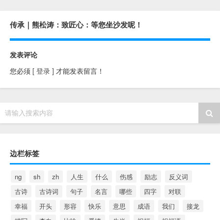
传承｜熊松涛：致匠心：等您坐沙发呢！
发表评论
您必须
[ 登录 ]
才能发表留言！
请输入搜索内容
边栏标签
ng
sh
zh
人生
什么
伤感
励志
反义词
古诗
古诗词
句子
名言
哪些
四字
对联
幸福
开头
形容
快乐
意思
成语
我们
接龙