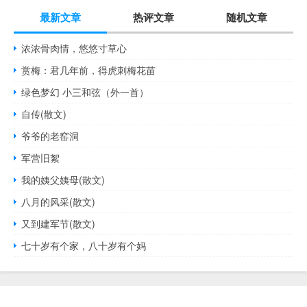
最新文章
热评文章
随机文章
浓浓骨肉情，悠悠寸草心
赏梅：君几年前，得虎刺梅花苗
绿色梦幻 小三和弦（外一首）
自传(散文)
爷爷的老窑洞
军营旧絮
我的姨父姨母(散文)
八月的风采(散文)
又到建军节(散文)
七十岁有个家，八十岁有个妈