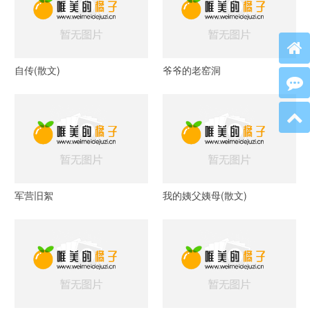
自传(散文)
爷爷的老窑洞
军营旧絮
我的姨父姨母(散文)