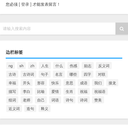
您必须
[ 登录 ]
才能发表留言！
请输入搜索内容
边栏标签
ng
sh
zh
人生
什么
伤感
励志
反义词
古诗
古诗词
句子
名言
哪些
四字
对联
幸福
开头
形容
快乐
意思
成语
我们
接龙
描写
李白
比喻
爱情
生肖
祝福
祝福语
组词
老师
自己
词语
诗句
诗词
赞美
近义词
造句
释义