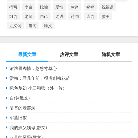
描写
李白
比喻
爱情
生肖
祝福
祝福语
组词
老师
自己
词语
诗句
诗词
赞美
近义词
造句
释义
最新文章
热评文章
随机文章
浓浓骨肉情，悠悠寸草心
赏梅：君几年前，得虎刺梅花苗
绿色梦幻 小三和弦（外一首）
自传(散文)
爷爷的老窑洞
军营旧絮
我的姨父姨母(散文)
八月的风采(散文)