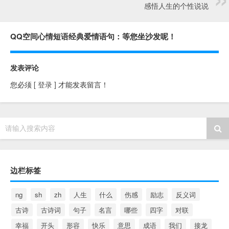
感悟人生的个性说说
QQ空间心情短语经典爱情语句：等您坐沙发呢！
发表评论
您必须
[ 登录 ]
才能发表留言！
请输入搜索内容
边栏标签
ng
sh
zh
人生
什么
伤感
励志
反义词
古诗
古诗词
句子
名言
哪些
四字
对联
幸福
开头
形容
快乐
意思
成语
我们
接龙