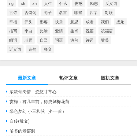
ng
sh
zh
人生
什么
伤感
励志
反义词
古诗
古诗词
句子
名言
哪些
四字
对联
幸福
开头
形容
快乐
意思
成语
我们
接龙
描写
李白
比喻
爱情
生肖
祝福
祝福语
组词
老师
自己
词语
诗句
诗词
赞美
近义词
造句
释义
最新文章
热评文章
随机文章
浓浓骨肉情，悠悠寸草心
赏梅：君几年前，得虎刺梅花苗
绿色梦幻 小三和弦（外一首）
自传(散文)
爷爷的老窑洞