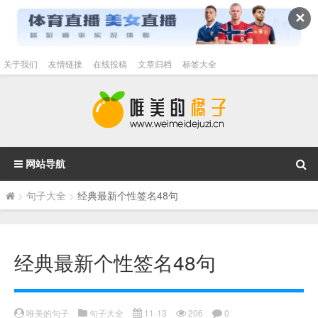
✕
关于我们
友情链接
在线投稿
文章归档
标签大全
网站导航
>
句子大全
>
经典最新个性签名48句
经典最新个性签名48句
唯美的句子
句子大全
11-13
206
0