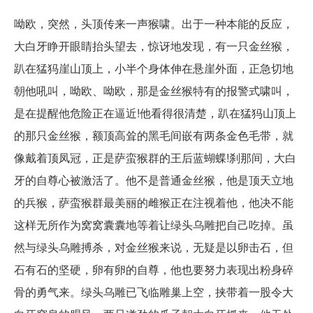
呦欧，突然，头顶传来一声猴啸。出于一种本能的反应，
大白牙睁开眼睛抬头望去，惊讶地发现，有一只金丝猴，
趴在猛犸崖山顶上，小半个身体伸在悬崖外面，正急切地
朝他吼叫，呦欧、呦欧，那是金丝猴特有的报警式啸叫，
是在提醒他危险正在逼近!他看得很清楚，趴在猛犸山顶上
的那只金丝猴，额顶高耸的黑毛间嵌有两条金色毛带，就
像戴着顶凤冠，正是萨蛮猴群的王后蓝蝴蝶!刹那间，大白
牙的自尊心被激活了。他不是普通金丝猴，他是顶天立地
的兵猴，萨蛮猴群最美丽的雌猴正在注视着他，他决不能
这样无所作为窝窝囊囊地等着让绿头乌雕把自己吃掉。虽
然与绿头乌雕搏杀，对金丝猴来说，无疑是以卵击石，但
石有石的坚硬，卵有卵的自尊，他也要努力表现出粉身碎
骨的勇气来。绿头乌雕已飞临雕巢上空，挟带着一股令大