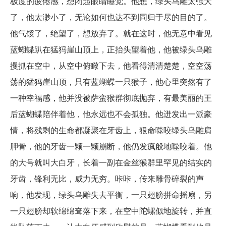
极度的疲倦感，想闭起眼睛睡觉。他想，绿头乌雕太强大
了，他太渺小了，无论如何也达不到同归于尽的目的了。
他气馁了，绝望了，想放弃了。就在这时，他无意中看见
蓝蝴蝶趴在猛犸崖山顶上，正抬头望着他，他被绿头乌雕
攫抓在空中，从空中俯瞰下去，他看得清清楚楚，空空荡
荡的猛犸崖山顶，只有蓝蝴蝶一只猴子，他心里突然有了
一种幸福感，他并没被萨蛮猴群彻底抛弃，有最美丽的王
后蓝蝴蝶陪伴着他，他永远也不会孤独。他迸发出一派豪
情，将残剩的生命都凝聚在牙齿上，狠命噬咬绿头乌雕肩
胛骨，他的牙齿一颗一颗崩断，他仍发疯般地噬咬着。他
的大号就叫大白牙，长着一副在金丝猴群里罕见的结实的
牙齿，锋利无比，威力无穷。咔咔，传来雕骨碎裂的声
响，他发现，绿头乌雕失去平衡，一只翅膀拼命摇扇，另
一只翅膀却软绵绵耷落下来，在空中陀螺似地旋转，并直