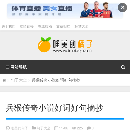
✕
关于我们
友情链接
在线投稿
文章归档
标签大全
网站导航
>
句子大全
>
兵猴传奇小说好词好句摘抄
兵猴传奇小说好词好句摘抄
唯美的句子
句子大全
11-06
225
0