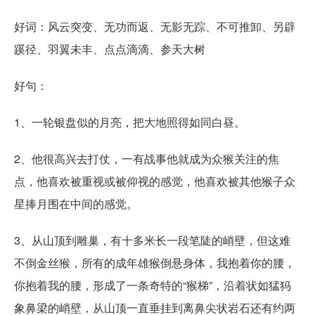
好词：风云突变、无功而返、无影无踪、不可推卸、另辟
蹊径、羽翼未丰、点点滴滴、参天大树
好句：
1、一轮银盘似的月亮，把大地照得如同白昼。
2、他很高兴去打仗，一有战事他就成为众猴关注的焦
点，他喜欢被重视或被仰视的感觉，他喜欢被其他猴子众
星捧月围在中间的感觉。
3、从山顶到雕巢，有十多米长一段笔陡的峭壁，但这难
不倒金丝猴，所有的成年雄猴倒悬身体，我抱着你的腰，
你抱着我的腰，形成了一条奇特的“猴梯”，沿着状如猛犸
象鼻梁的峭壁，从山顶一直垂挂到离鼻尖状岩石还有约两