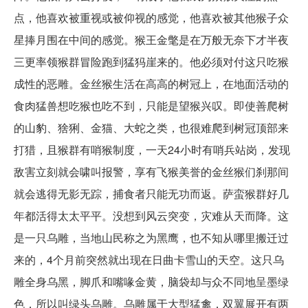
点，他喜欢被重视或被仰视的感觉，他喜欢被其他猴子众
星捧月围在中间的感觉。猴王金氅是在万般无奈下才半夜
三更率领猴群冒险跑到猛犸崖来的。他必须对付这只吃猴
成性的恶雕。金丝猴生活在高高的树冠上，在地面活动的
食肉猛兽想吃猴也吃不到，只能是望猴兴叹。即使善爬树
的山豹、猞猁、金猫、大蛇之类，也很难爬到树冠顶部来
打猎，且猴群有哨猴制度，一天24小时有哨兵站岗，发现
敌害立刻就会啸叫报警，享有飞猴美誉的金丝猴们刹那间
就会逃得无影无踪，捕食者只能无功而返。萨蛮猴群好几
年都活得太太平平。没想到风云突变，灾难从天而降。这
是一只乌雕，当地山民称之为黑鹰，也不知从哪里搬迁过
来的，4个月前突然就出现在日曲卡雪山的天空。这只乌
雕全身乌黑，脚爪和嘴喙金黄，脑袋却与众不同地呈墨绿
色，所以叫绿头乌雕。乌雕属于大型猛禽，双翼展开有两