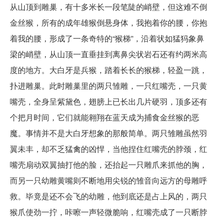
从山顶到雕巢，有十多米长一段笔陡的峭壁，但这难不倒
金丝猴，所有的成年雄猴倒悬身体，我抱着你的腰，你抱
着我的腰，形成了一条奇特的“猴梯”，沿着状如猛犸象鼻
梁的峭壁，从山顶一直垂挂到离鼻尖状岩石还有约两米高
度的地方。大白牙是兵猴，踏着长长的猴梯，轻盈一跳，
扑进雕巢。此时雕巢里的两只雏雕，一只红嘴壳，一只黄
嘴壳，全身呈紫黛色，翅膀上已长出几片硬羽，顶多还有
个把月时间，它们就能翱翔在蓝天成为捕食金丝猴的恶
魔。事情并不是大白牙想象的那般简单。两只雏雕虽然羽
翼未丰，却不乏猛禽的凶悍，当他捏住红嘴壳的脖颈，红
嘴壳扇动双翼抽打他的脸，还抬起一只雕爪来抓他的胸，
而另一只幼雕黄嘴则不断地用尖锐的雏音向远方的母雕呼
救。毕竟是还不会飞的幼雕，他到底还是占上风的，两只
猴爪使劲一拧，咔嚓一声轻微脆响，红嘴壳成了一只断脖