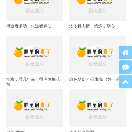
得道者多助，失道者寡助
浓浓骨肉情，悠悠寸草心
赏梅：君几年前，得虎刺梅花
绿色梦幻 小三和弦（外一首）
苗