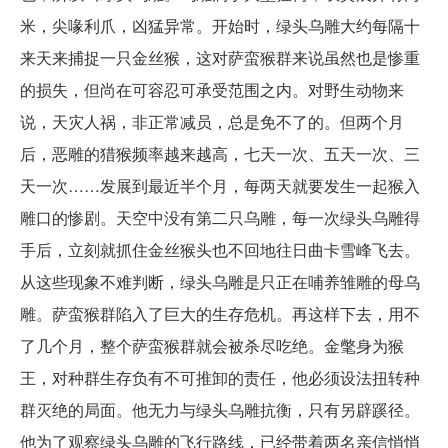
米，尖喙利爪，凶猛异常。开始时，绿头乌雕大约每隔十
来天来捕捉一只金丝猴，这对萨蛮猴群来说虽然也是惨重
的损失，但尚在可容忍可承受范围之内。对野生动物来
说，天灾人祸，非正常减员，总是免不了的。但两个月
后，恶雕的猎猴频率越来越高，七天一次、五天一次、三
天一次……发展到最近半个月，每两天就要发生一起猴入
雕口的惨剧。天空中没有第二只乌雕，每一次绿头乌雕得
手后，立刻就抓住金丝猴头也不回地往日曲卡雪峰飞去。
从这些现象不难判断，绿头乌雕是只正在哺养雏雕的母乌
雕。萨蛮猴群陷入了巨大的生存危机。再这样下去，用不
了几个月，整个萨蛮猴群就会被杀尽吃绝。金氅身为猴
王，对种群生存负有不可推卸的责任，他必须设法扭转种
群灭绝的局面。他无力与绿头乌雕抗衡，只有另辟蹊径。
他为了观察绿头乌雕的飞行路线，已经带着两名亲信悄悄