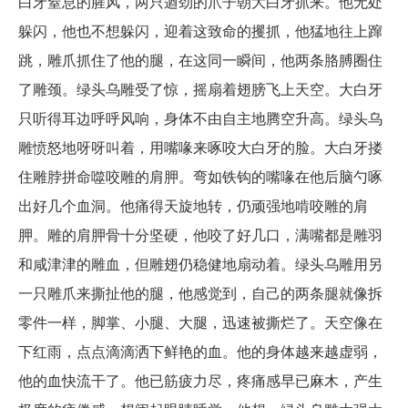
白牙窒息的腥风，两只遒劲的爪子朝大白牙抓来。他无处
躲闪，他也不想躲闪，迎着这致命的攫抓，他猛地往上蹿
跳，雕爪抓住了他的腿，在这同一瞬间，他两条胳膊圈住
了雕颈。绿头乌雕受了惊，摇扇着翅膀飞上天空。大白牙
只听得耳边呼呼风响，身体不由自主地腾空升高。绿头乌
雕愤怒地呀呀叫着，用嘴喙来啄咬大白牙的脸。大白牙搂
住雕脖拼命噬咬雕的肩胛。弯如铁钩的嘴喙在他后脑勺啄
出好几个血洞。他痛得天旋地转，仍顽强地啃咬雕的肩
胛。雕的肩胛骨十分坚硬，他咬了好几口，满嘴都是雕羽
和咸津津的雕血，但雕翅仍稳健地扇动着。绿头乌雕用另
一只雕爪来撕扯他的腿，他感觉到，自己的两条腿就像拆
零件一样，脚掌、小腿、大腿，迅速被撕烂了。天空像在
下红雨，点点滴滴洒下鲜艳的血。他的身体越来越虚弱，
他的血快流干了。他已筋疲力尽，疼痛感早已麻木，产生