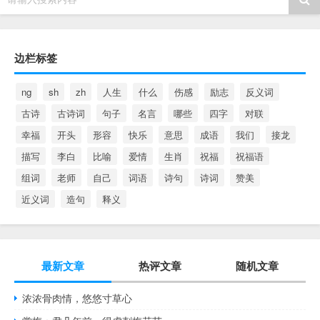
边栏标签
ng
sh
zh
人生
什么
伤感
励志
反义词
古诗
古诗词
句子
名言
哪些
四字
对联
幸福
开头
形容
快乐
意思
成语
我们
接龙
描写
李白
比喻
爱情
生肖
祝福
祝福语
组词
老师
自己
词语
诗句
诗词
赞美
近义词
造句
释义
最新文章
热评文章
随机文章
浓浓骨肉情，悠悠寸草心