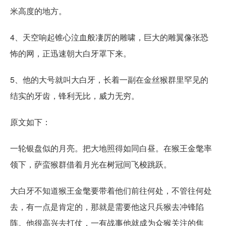
米高度的地方。
4、天空响起锥心泣血般凄厉的雕啸，巨大的雕翼像张恐
怖的网，正迅速朝大白牙罩下来。
5、他的大号就叫大白牙，长着一副在金丝猴群里罕见的
结实的牙齿，锋利无比，威力无穷。
原文如下：
一轮银盘似的月亮。把大地照得如同白昼。在猴王金氅率
领下，萨蛮猴群借着月光在树冠间飞梭跳跃。
大白牙不知道猴王金氅要带着他们前往何处，不管往何处
去，有一点是肯定的，那就是需要他这只兵猴去冲锋陷
阵。他很高兴去打仗，一有战事他就成为众猴关注的焦