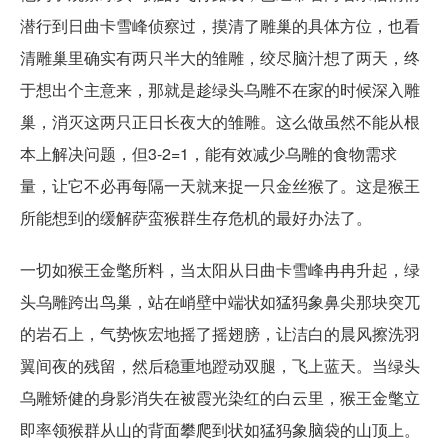
潜行到日曲卡雪峰侦察过，摸清了雕巢的具体方位，也看
清雕巢里确实有两只半大的雏雕，绞尽脑汁想了两天，终
于想出个主意来，那就是趁绿头乌雕不在家的时候深入雕
巢，消灭这两只正日长夜大的雏雕。这么做虽然不能从根
本上解决问题，但3-2=1，能有效减少乌雕的食物需求
量，让它不必再每隔一天就来捉一只金丝猴了。这是猴王
所能想到的缓解萨蛮猴群生存危机的最好办法了。
一切如猴王金氅所料，当太阳从日曲卡雪峰冉冉升起，绿
头乌雕跨出鸟巢，站在峭壁中端状如猛犸象鼻尖那块突兀
的岩石上，气势恢宏地摇了摇翅膀，让洁白的晨风擦洗羽
翼间夜的残留，然后稳重地蹬动双腿，飞上蓝天。当绿头
乌雕矫健的身影消失在被霞光染红的白云里，猴王金氅立
即率领猴群从山的背面攀爬到状如猛犸象脑袋的山顶上。