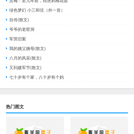
赏梅：君几年前，得虎刺梅花苗
绿色梦幻 小三和弦（外一首）
自传(散文)
爷爷的老窑洞
军营旧絮
我的姨父姨母(散文)
八月的风采(散文)
又到建军节(散文)
七十岁有个家，八十岁有个妈
热门图文