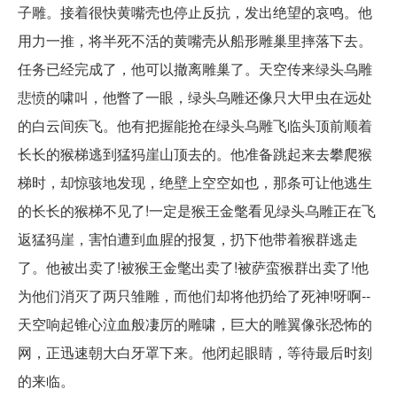
子雕。接着很快黄嘴壳也停止反抗，发出绝望的哀鸣。他
用力一推，将半死不活的黄嘴壳从船形雕巢里摔落下去。
任务已经完成了，他可以撤离雕巢了。天空传来绿头乌雕
悲愤的啸叫，他瞥了一眼，绿头乌雕还像只大甲虫在远处
的白云间疾飞。他有把握能抢在绿头乌雕飞临头顶前顺着
长长的猴梯逃到猛犸崖山顶去的。他准备跳起来去攀爬猴
梯时，却惊骇地发现，绝壁上空空如也，那条可让他逃生
的长长的猴梯不见了!一定是猴王金氅看见绿头乌雕正在飞
返猛犸崖，害怕遭到血腥的报复，扔下他带着猴群逃走
了。他被出卖了!被猴王金氅出卖了!被萨蛮猴群出卖了!他
为他们消灭了两只雏雕，而他们却将他扔给了死神!呀啊--
天空响起锥心泣血般凄厉的雕啸，巨大的雕翼像张恐怖的
网，正迅速朝大白牙罩下来。他闭起眼睛，等待最后时刻
的来临。