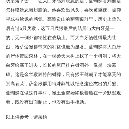
线坠落下去……让大白牙感到欣慰的是，蓝蝴蝶看到他是
怎样咬断恶雕翅膀的。他喜欢出风头，喜欢被重视、被仰
视或被钦佩的感觉。高黎贡山的萨蛮猴群里，历史上曾先
后有过5只兵猴，这五只兵猴最后的结局与大白牙是一
的，无一例外都牺牲在战场上。而大白牙牺牲得最为壮
烈，给萨蛮猴群带来的利益也最为显著。蓝蝴蝶将大白牙
的尸体带回森林，在一棵参天大树上找了一个树洞，将大
白牙给塞了进去，长长的尾巴挂在树洞外，像是一块墓
碑。这是金丝猴独特的树葬，只有猴王驾崩了才能享受的
崇高哀荣，萨蛮猴群用特殊葬礼以纪念这位杰出的兵猴。
蓝蝴蝶在做这件事时，猴王金氅始终板着脸在一旁默默观
看，既没有出面制止，也没有出手相助。
以上供参考，请采纳