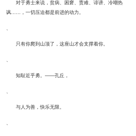
对于勇士来说，贫病、困窘、责难、诽谤、冷嘲热
讽……，一切压迫都是前进的动力。
、
只有你爬到山顶了，这座山才会支撑着你。
、
知耻近乎勇。——孔丘，
、
与人为善，快乐无限。
、