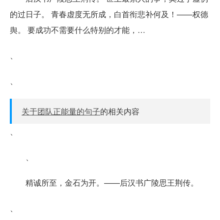
的过日子。 青春虚度无所成，白首衔悲补何及！——权德
舆。 要成功不需要什么特别的才能，…
、
、
关于团队正能量的句子
的相关内容
、
、
精诚所至，金石为开。——后汉书广陵思王荆传。
、