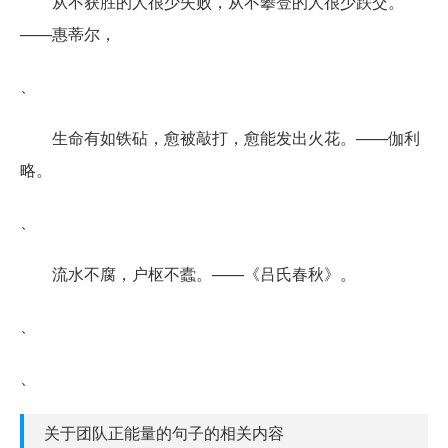
从不获胜的人很少失败，从不攀登的人很少跌交。
——惠蒂尔，
、
生命有如铁砧，愈被敲打，愈能发出火花。——伽利
略。
、
流水不腐，户枢不蠹。——《吕氏春秋》。
、
、
关于团队正能量的句子的相关内容