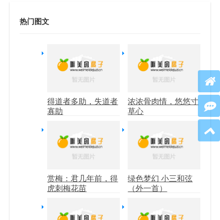
热门图文
得道者多助，失道者
浓浓骨肉情，悠悠寸
寡助
草心
赏梅：君几年前，得
绿色梦幻 小三和弦
虎刺梅花苗
（外一首）