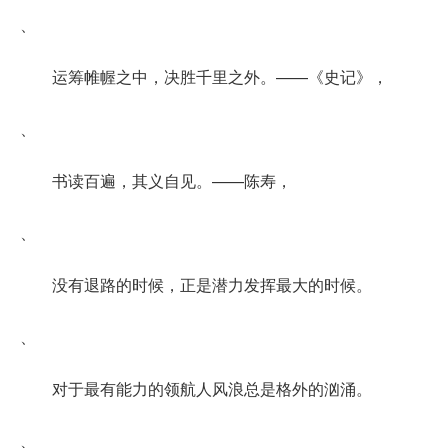
、
运筹帷幄之中，决胜千里之外。——《史记》，
、
书读百遍，其义自见。——陈寿，
、
没有退路的时候，正是潜力发挥最大的时候。
、
对于最有能力的领航人风浪总是格外的汹涌。
、