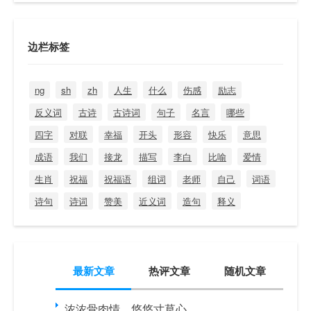
边栏标签
ng
sh
zh
人生
什么
伤感
励志
反义词
古诗
古诗词
句子
名言
哪些
四字
对联
幸福
开头
形容
快乐
意思
成语
我们
接龙
描写
李白
比喻
爱情
生肖
祝福
祝福语
组词
老师
自己
词语
诗句
诗词
赞美
近义词
造句
释义
最新文章
热评文章
随机文章
浓浓骨肉情，悠悠寸草心