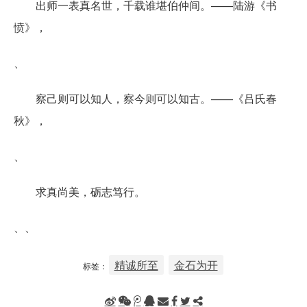
出师一表真名世，千载谁堪伯仲间。——陆游《书
愤》，
、
察己则可以知人，察今则可以知古。——《吕氏春
秋》，
、
求真尚美，砺志笃行。
、、
精诚所至
金石为开
标签：