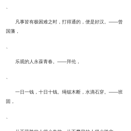
、
凡事皆有极困难之时，打得通的，便是好汉。——曾
国藩，
、
乐观的人永葆青春。——拜伦，
、
一日一钱，十日十钱。绳锯木断，水滴石穿。——班
固，
、