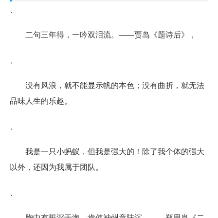
、
二句三年得，一吟双泪流。——贾岛《题诗后》，
、
没有风浪，就不能显示帆的本色；没有曲折，就无法
品味人生的乐趣。
、
我是一只小蚂蚁，但我是强大的！除了我个体的强大
以外，还因为我属于团队。
、
胸中有誓深于海，肯使神州竟陆沉。——郑思肖《二