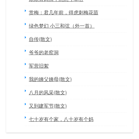
赏梅：君几年前，得虎刺梅花苗
绿色梦幻 小三和弦（外一首）
自传(散文)
爷爷的老窑洞
军营旧絮
我的姨父姨母(散文)
八月的风采(散文)
又到建军节(散文)
七十岁有个家，八十岁有个妈