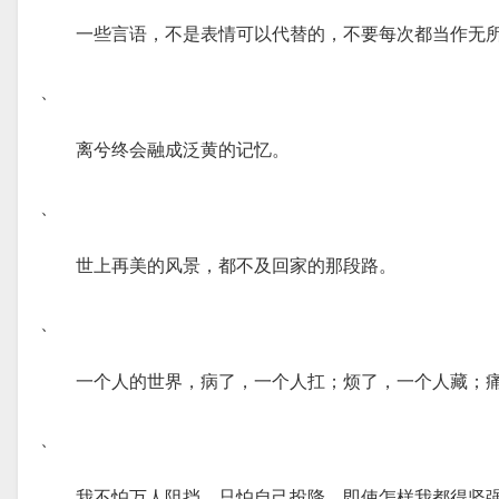
一些言语，不是表情可以代替的，不要每次都当作无
、
离兮终会融成泛黄的记忆。
、
世上再美的风景，都不及回家的那段路。
、
一个人的世界，病了，一个人扛；烦了，一个人藏；
、
我不怕万人阻挡，只怕自己投降，即使怎样我都得坚