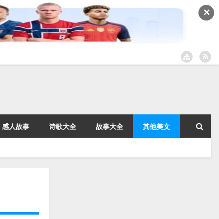
✕
感人故事
诗歌大全
故事大全
其他美文