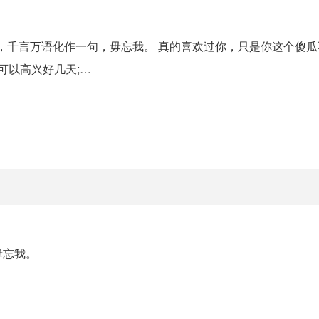
多，千言万语化作一句，毋忘我。 真的喜欢过你，只是你这个傻
可以高兴好几天;…
毋忘我。