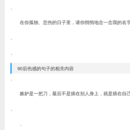
、
在你孤独、悲伤的日子里，请你悄悄地念一念我的名
、
、
90后伤感的句子的相关内容
、
嫉妒是一把刀，最后不是插在别人身上，就是插在自
、
、