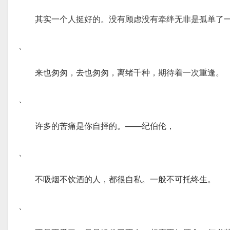
其实一个人挺好的。没有顾虑没有牵绊无非是孤单了
、
来也匆匆，去也匆匆，离绪千种，期待着一次重逢。
、
许多的苦痛是你自择的。——纪伯伦，
、
不吸烟不饮酒的人，都很自私。一般不可托终生。
、