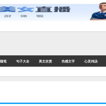
随笔
句子大全
美文欣赏
伤感文字
心灵鸡汤