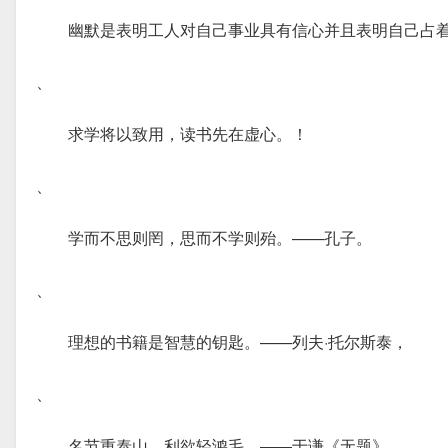
幽默是表明工人对自己事业具有信心并且表明自己占
、
求学将以致用，读书先在虚心。！
、
学而不思则罔，思而不学则殆。——孔子。
、
理想的书籍是智慧的钥匙。——列夫·托尔斯泰，
、
名节重泰山，利欲轻鸿毛。——于谦《无题》，