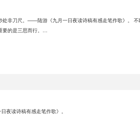
妙处非刀尺。——陆游《九月一日夜读诗稿有感走笔作歌》。 不
重要的是三思而行。…
一日夜读诗稿有感走笔作歌》。