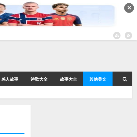
✕
感人故事
诗歌大全
故事大全
其他美文