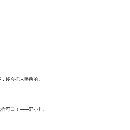
声，终会把人唤醒的。
这样可口！——郭小川。