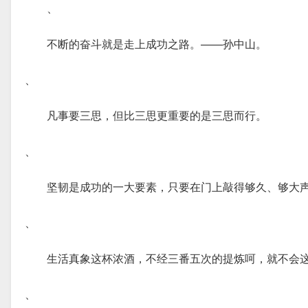
、
不断的奋斗就是走上成功之路。——孙中山。
、
凡事要三思，但比三思更重要的是三思而行。
、
坚韧是成功的一大要素，只要在门上敲得够久、够大
、
生活真象这杯浓酒，不经三番五次的提炼呵，就不会
、