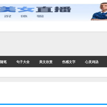
随笔
句子大全
美文欣赏
伤感文字
心灵鸡汤