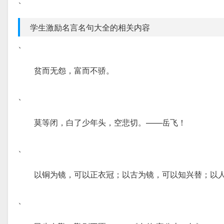
学生激励名言名句大全的相关内容
、
贫而无怨，富而不骄。
、
莫等闭，白了少年头，空悲切。——岳飞！
、
以铜为镜，可以正衣冠；以古为镜，可以知兴替；以
、