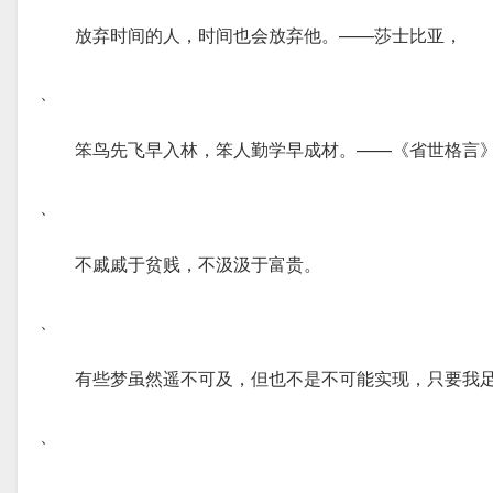
放弃时间的人，时间也会放弃他。——莎士比亚，
、
笨鸟先飞早入林，笨人勤学早成材。——《省世格言
、
不戚戚于贫贱，不汲汲于富贵。
、
有些梦虽然遥不可及，但也不是不可能实现，只要我
、
、