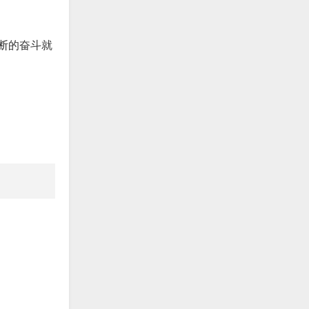
断的奋斗就