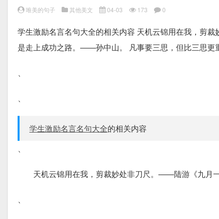
唯美的句子
其他美文
04-03
173
0
学生激励名言名句大全的相关内容 天机云锦用在我，剪裁
是走上成功之路。——孙中山。 凡事要三思，但比三思更
、
、
学生激励名言名句大全
的相关内容
、
天机云锦用在我，剪裁妙处非刀尺。——陆游《九月
、