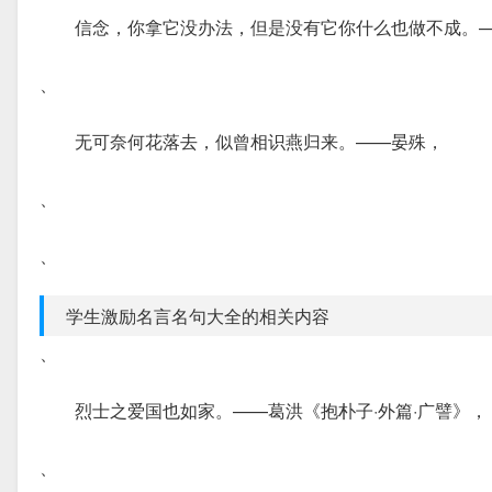
信念，你拿它没办法，但是没有它你什么也做不成。—
、
无可奈何花落去，似曾相识燕归来。——晏殊，
、
、
学生激励名言名句大全的相关内容
、
烈士之爱国也如家。——葛洪《抱朴子·外篇·广譬》，
、