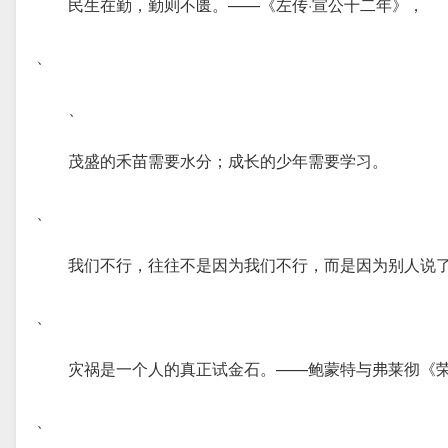
民生在勤，勤则不匮。——《左传·宣公十二年》，
、
、
茂盛的禾苗需要水分；成长的少年需要学习。
、
我们不行，往往不是因为我们不行，而是因为别人说
、
灾祸是一个人的真正试金石。——鲍蒙特与弗莱彻《
、