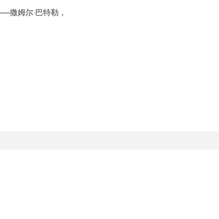
—撒姆尔·巴特勒，