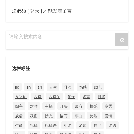
您必须
[ 登录 ]
才能发表留言！
请输入搜索内容
边栏标签
ng
sh
zh
人生
什么
伤感
励志
反义词
古诗
古诗词
句子
名言
哪些
四字
对联
幸福
开头
形容
快乐
意思
成语
我们
接龙
描写
李白
比喻
爱情
生肖
祝福
祝福语
组词
老师
自己
词语