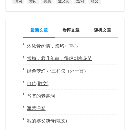
诗句
诗词
赞美
近义词
造句
释义
最新文章
热评文章
随机文章
浓浓骨肉情，悠悠寸草心
赏梅：君几年前，得虎刺梅花苗
绿色梦幻 小三和弦（外一首）
自传(散文)
爷爷的老窑洞
军营旧絮
我的姨父姨母(散文)