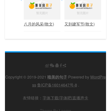
八月的风采(散文)
又到建军节(散文)
Copyright © 2019-2021
唯美的句子
Powered by
WordPre
ss
鲁ICP备16014647号-8
.
友情链接：
字体下载
|
字体吧
|
直播声卡
Theme By Loome