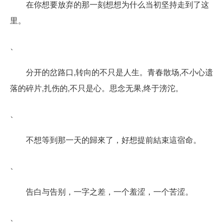
在你想要放弃的那一刻想想为什么当初坚持走到了这
里。
、
分开的岔路口,转向的不只是人生。青春散场,不小心遗
落的碎片,扎伤的,不只是心。思念无果,终于滂沱。
、
不想等到那一天的歸來了，好想提前結束這宿命。
、
告白与告别，一字之差，一个羞涩，一个苦涩。
、