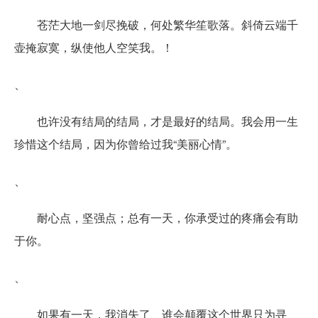
苍茫大地一剑尽挽破，何处繁华笙歌落。斜倚云端千
壶掩寂寞，纵使他人空笑我。！
、
也许没有结局的结局，才是最好的结局。我会用一生
珍惜这个结局，因为你曾给过我“美丽心情”。
、
耐心点，坚强点；总有一天，你承受过的疼痛会有助
于你。
、
如果有一天，我消失了、谁会颠覆这个世界只为寻