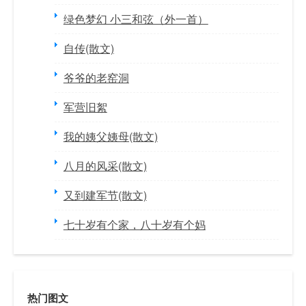
绿色梦幻 小三和弦（外一首）
自传(散文)
爷爷的老窑洞
军营旧絮
我的姨父姨母(散文)
八月的风采(散文)
又到建军节(散文)
七十岁有个家，八十岁有个妈
热门图文