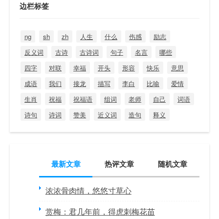
边栏标签
ng
sh
zh
人生
什么
伤感
励志
反义词
古诗
古诗词
句子
名言
哪些
四字
对联
幸福
开头
形容
快乐
意思
成语
我们
接龙
描写
李白
比喻
爱情
生肖
祝福
祝福语
组词
老师
自己
词语
诗句
诗词
赞美
近义词
造句
释义
最新文章
热评文章
随机文章
浓浓骨肉情，悠悠寸草心
赏梅：君几年前，得虎刺梅花苗