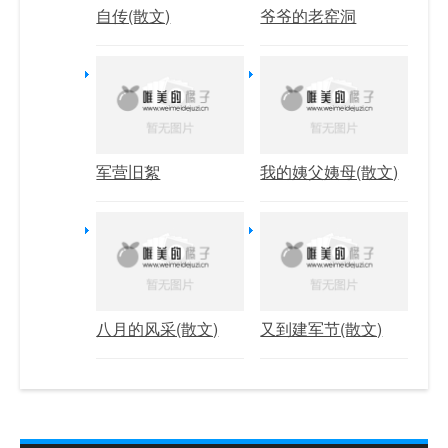
自传(散文)
爷爷的老窑洞
军营旧絮
我的姨父姨母(散文)
八月的风采(散文)
又到建军节(散文)