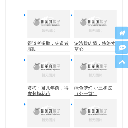
得道者多助，失道者
浓浓骨肉情，悠悠寸
寡助
草心
赏梅：君几年前，得
绿色梦幻 小三和弦
虎刺梅花苗
（外一首）