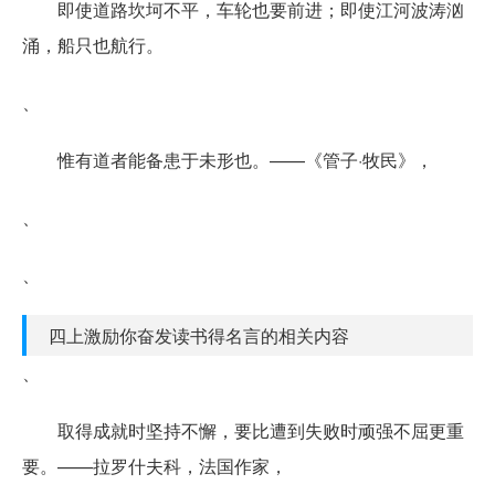
即使道路坎坷不平，车轮也要前进；即使江河波涛汹
涌，船只也航行。
、
惟有道者能备患于未形也。——《管子·牧民》，
、
、
四上激励你奋发读书得名言的相关内容
、
取得成就时坚持不懈，要比遭到失败时顽强不屈更重
要。——拉罗什夫科，法国作家，