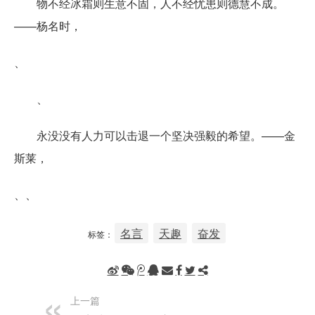
物不经冰霜则生意不固，人不经忧患则德慧不成。
——杨名时，
、
、
永没没有人力可以击退一个坚决强毅的希望。——金
斯莱，
、、
名言
天趣
奋发
标签：
上一篇