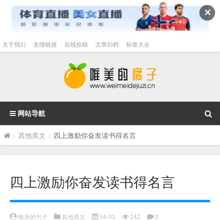
✕
关于我们
友情链接
在线投稿
文章归档
标签大全
网站导航
>
其他美文
>
四上激励你奋发读书得名言
四上激励你奋发读书得名言
唯美的句子
其他美文
04-03
242
0