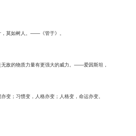
计，莫如树人。——《管于》。
是无敌的物质力量有更强大的威力。——爱因斯坦，
惯亦变；习惯变，人格亦变；人格变，命运亦变。