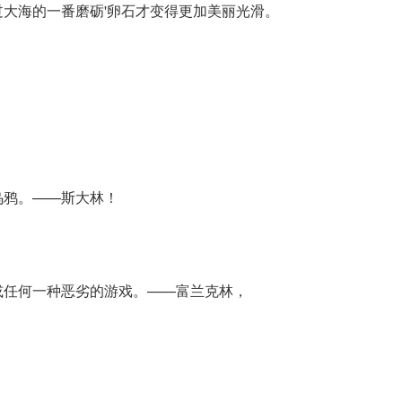
大海的一番磨砺'卵石才变得更加美丽光滑。
乌鸦。——斯大林！
或任何一种恶劣的游戏。——富兰克林，