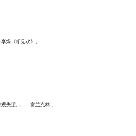
—李煜《相见欢》。
悲观失望。——富兰克林，