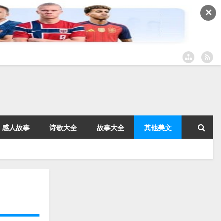
✕
感人故事
诗歌大全
故事大全
其他美文