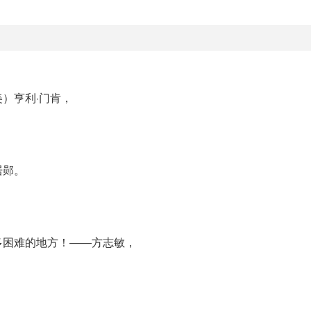
）亨利·门肯，
居郧。
多困难的地方！——方志敏，