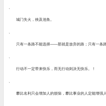
、
城门失火，殃及池鱼。
、
只有一条路不能选择——那就是放弃的路；只有一条
、
行动不一定带来快乐，而无行动则决无快乐。！
、
攀比名利只会增加人的烦恼，攀比事业的人定能增强
、