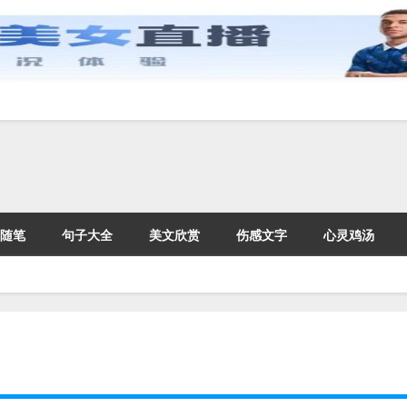
随笔
句子大全
美文欣赏
伤感文字
心灵鸡汤