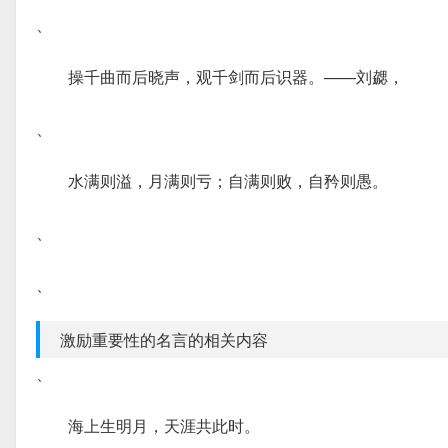
、
操千曲而后晓声，观千剑而后识器。——刘勰，
、
水满则溢，月满则亏；自满则败，自矜则愚。
、
、
激励重要性的名言的相关内容
、
海上生明月，天涯共此时。