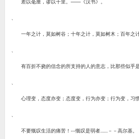
差以毫厘，谬以千里。——《汉书》。
、
一年之计，莫如树谷；十年之计，莫如树木；百年之
、
有百折不挠的信念的所支持的人的意志，比那些似乎
、
心理变，态度亦变；态度变，行为亦变；行为变，习
、
不要慨叹生活的痛苦！---慨叹是弱者......－－高尔基。