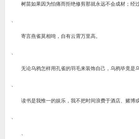
树苗如果因为怕痛而拒绝修剪那就永远不会成材；经过
、
寄言燕雀莫相唣，自有云霄万里高。
、
无论乌鸦怎样用孔雀的羽毛来装饰自己，乌鸦毕竟是
、
读书是我惟一的娱乐，我不把时间浪费于酒店、赌博
、
、