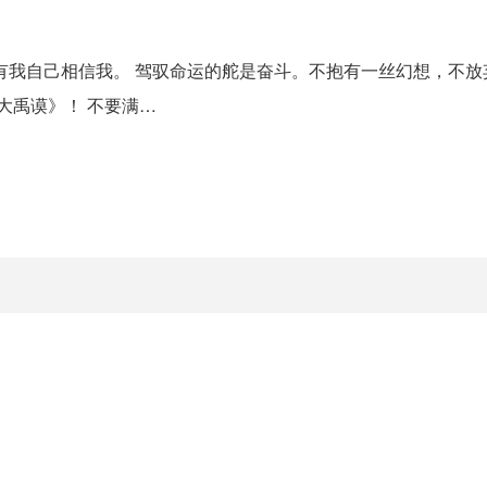
有我自己相信我。 驾驭命运的舵是奋斗。不抱有一丝幻想，不放
大禹谟》！ 不要满…