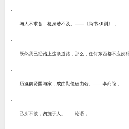
、
与人不求备，检身若不及。——《尚书·伊训》，
、
既然我已经踏上这条道路，那么，任何东西都不应妨
、
历览前贤国与家，成由勤俭破由奢。——李商隐，
、
己所不欲，勿施于人。——论语，
、