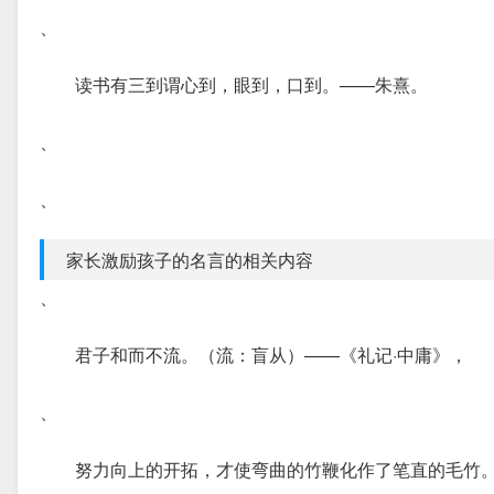
、
读书有三到谓心到，眼到，口到。——朱熹。
、
、
家长激励孩子的名言的相关内容
、
君子和而不流。（流：盲从）——《礼记·中庸》，
、
努力向上的开拓，才使弯曲的竹鞭化作了笔直的毛竹