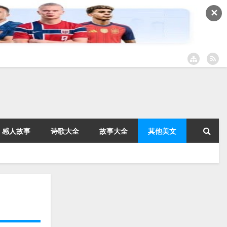
✕
感人故事
诗歌大全
故事大全
其他美文