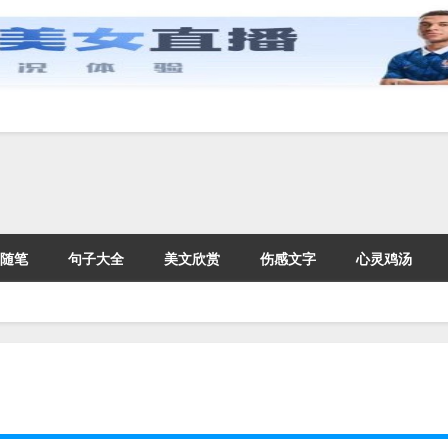
随笔
句子大全
美文欣赏
伤感文字
心灵鸡汤