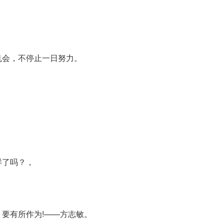
机会，不停止一日努力。
样了吗？，
要有所作为!——方志敏。