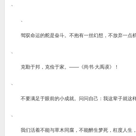
、
、
驾驭命运的舵是奋斗。不抱有一丝幻想，不放弃一点
、
克勤于邦，克俭于家。——《尚书·大禹谟》！
、
不要满足于眼前的小成就。问问自己：我这辈子就这
、
我们活着不能与草木同腐，不能醉生梦死，枉度人生，