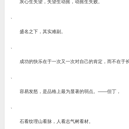
灰心生失望，失望生动摇，动摇生失败。
、
盛名之下，其实难副。
、
成功的快乐在于一次又一次对自己的肯定，而不在于
、
容易发怒，是品格上最为显著的弱点。——但丁，
、
石看纹理山看脉，人看志气树看材。