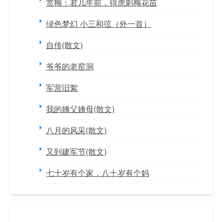
赏梅：君几年前，得虎刺梅花苗
绿色梦幻 小三和弦（外一首）
自传(散文)
爷爷的老窑洞
军营旧絮
我的姨父姨母(散文)
八月的风采(散文)
又到建军节(散文)
七十岁有个家，八十岁有个妈