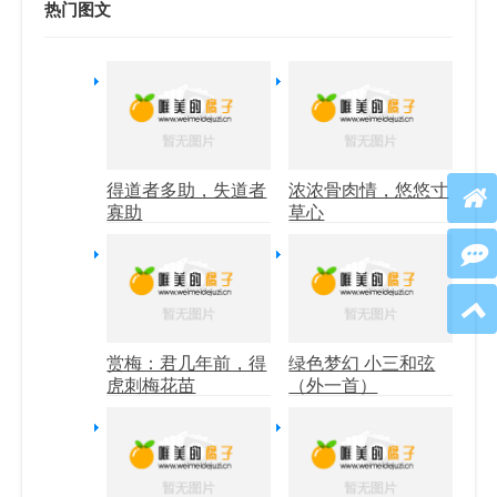
热门图文
得道者多助，失道者
浓浓骨肉情，悠悠寸
寡助
草心
赏梅：君几年前，得
绿色梦幻 小三和弦
虎刺梅花苗
（外一首）