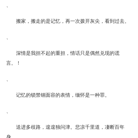
、
搬家，搬走的是记忆，再一次拨开灰尖，看到过去。
、
深情是我担不起的重担，情话只是偶然兑现的谎
言。！
、
记忆的锁禁锢面容的表情，缅怀是一种罪。
、
送进多歧路，遑遑独问津。悲凉千里道，凄断百年
身。