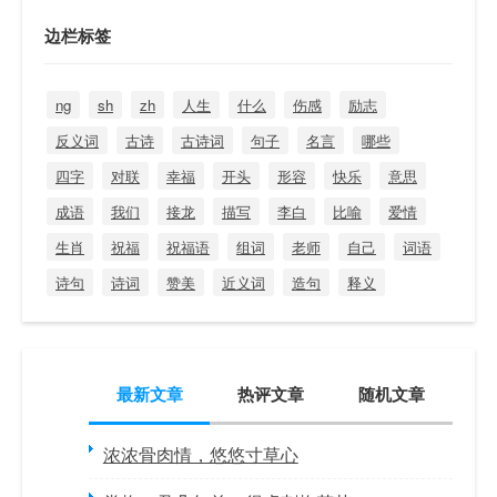
边栏标签
ng
sh
zh
人生
什么
伤感
励志
反义词
古诗
古诗词
句子
名言
哪些
四字
对联
幸福
开头
形容
快乐
意思
成语
我们
接龙
描写
李白
比喻
爱情
生肖
祝福
祝福语
组词
老师
自己
词语
诗句
诗词
赞美
近义词
造句
释义
最新文章
热评文章
随机文章
浓浓骨肉情，悠悠寸草心