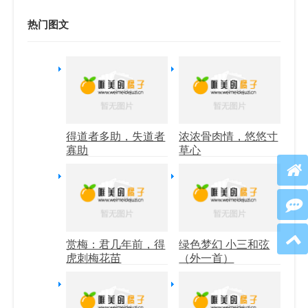
热门图文
得道者多助，失道者
浓浓骨肉情，悠悠寸
寡助
草心
赏梅：君几年前，得
绿色梦幻 小三和弦
虎刺梅花苗
（外一首）