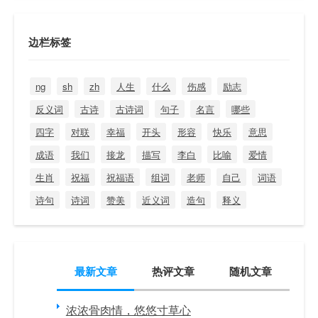
边栏标签
ng
sh
zh
人生
什么
伤感
励志
反义词
古诗
古诗词
句子
名言
哪些
四字
对联
幸福
开头
形容
快乐
意思
成语
我们
接龙
描写
李白
比喻
爱情
生肖
祝福
祝福语
组词
老师
自己
词语
诗句
诗词
赞美
近义词
造句
释义
最新文章
热评文章
随机文章
浓浓骨肉情，悠悠寸草心