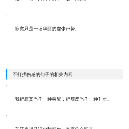
、
寂寞只是一场华丽的虚张声势。
、
、
不打扰伤感的句子的相关内容
、
我把寂寞当作一种荣耀，把颓废当作一种升华。
、
若还来得及说句我爱你，是否你会回来。