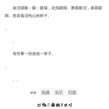
抹泪揉眵：眵：眼屎，此指眼睛。擦着眼泪，揉着眼
睛。形容落泪伤心的样子。
、
、
有些事一转身就一辈子。
、
、、
伤感
句子
打扰
标签：