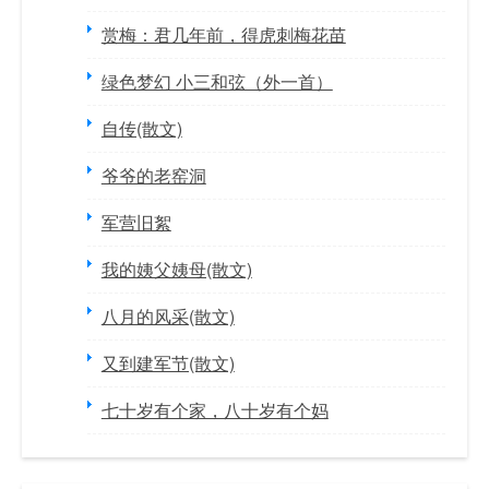
赏梅：君几年前，得虎刺梅花苗
绿色梦幻 小三和弦（外一首）
自传(散文)
爷爷的老窑洞
军营旧絮
我的姨父姨母(散文)
八月的风采(散文)
又到建军节(散文)
七十岁有个家，八十岁有个妈