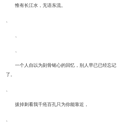
惟有长江水，无语东流。
、
、
、
一个人自以为刻骨铭心的回忆，别人早已已经忘记
了。
、
拔掉刺看我千疮百孔只为你能靠近，
、