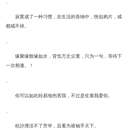
、
寂寞成了一种习惯，在生活的吞纳中，恍似鸦片，戒
都戒不掉。
、
缘聚缘散缘如水，背负万丈尘寰，只为一句，等待下
一次相逢。！
、
你可以如此轻易地伤害我，不过是仗着我爱你。
、
枯沙湮没不了芳华，且看为谁袖手天下。