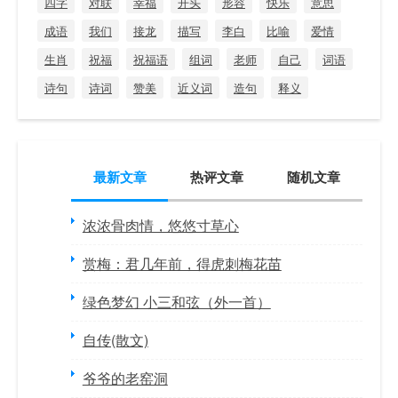
四字
对联
幸福
开头
形容
快乐
意思
成语
我们
接龙
描写
李白
比喻
爱情
生肖
祝福
祝福语
组词
老师
自己
词语
诗句
诗词
赞美
近义词
造句
释义
最新文章
热评文章
随机文章
浓浓骨肉情，悠悠寸草心
赏梅：君几年前，得虎刺梅花苗
绿色梦幻 小三和弦（外一首）
自传(散文)
爷爷的老窑洞