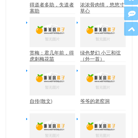
得道者多助，失道者
浓浓骨肉情，悠悠寸
寡助
草心
赏梅：君几年前，得
绿色梦幻 小三和弦
虎刺梅花苗
（外一首）
自传(散文)
爷爷的老窑洞