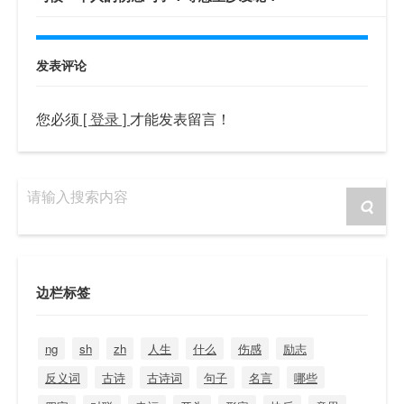
发表评论
您必须
[ 登录 ]
才能发表留言！
请输入搜索内容
边栏标签
ng
sh
zh
人生
什么
伤感
励志
反义词
古诗
古诗词
句子
名言
哪些