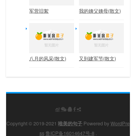
军营旧絮
我的姨父姨母(散文)
八月的风采(散文)
又到建军节(散文)
Copyright © 2019-2021
唯美的句子
Powered by
WordPre
ss
鲁ICP备16014647号-8
.