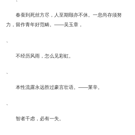
春蚕到死丝方尽，人至期颐亦不休。一息尚存须努
力，留作青年好范畴。——吴玉章，
、
不经历风雨，怎么见彩虹。
、
本性流露永远胜过豪言壮语。——莱辛。
、
智者千虑，必有一失。
、