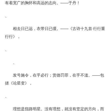
有着宽广的胸怀和高远的志向。——于丹！
、
相去日已远，衣带日已缓。——《古诗十九首·行行重
行行》，
、
、
发号施令，在乎必行；赏德罚罪，在乎不滥。——包
拯《论星变》，
、
理想是指路明星。没有理想，就没有坚定的方向，而