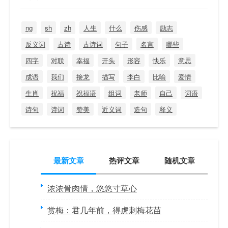
ng
sh
zh
人生
什么
伤感
励志
反义词
古诗
古诗词
句子
名言
哪些
四字
对联
幸福
开头
形容
快乐
意思
成语
我们
接龙
描写
李白
比喻
爱情
生肖
祝福
祝福语
组词
老师
自己
词语
诗句
诗词
赞美
近义词
造句
释义
最新文章
热评文章
随机文章
浓浓骨肉情，悠悠寸草心
赏梅：君几年前，得虎刺梅花苗