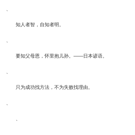
、
知人者智，自知者明。
、
要知父母恩，怀里抱儿孙。——日本谚语。
、
只为成功找方法，不为失败找理由。
、
、
、