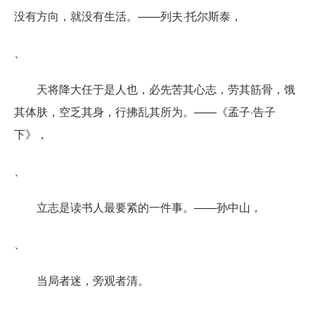
没有方向，就没有生活。——列夫·托尔斯泰，
、
天将降大任于是人也，必先苦其心志，劳其筋骨，饿
其体肤，空乏其身，行拂乱其所为。——《孟子·告子
下》，
、
立志是读书人最要紧的一件事。——孙中山，
、
当局者迷，旁观者清。