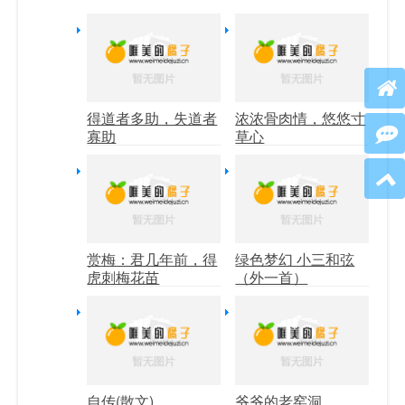
得道者多助，失道者
浓浓骨肉情，悠悠寸
寡助
草心
赏梅：君几年前，得
绿色梦幻 小三和弦
虎刺梅花苗
（外一首）
自传(散文)
爷爷的老窑洞