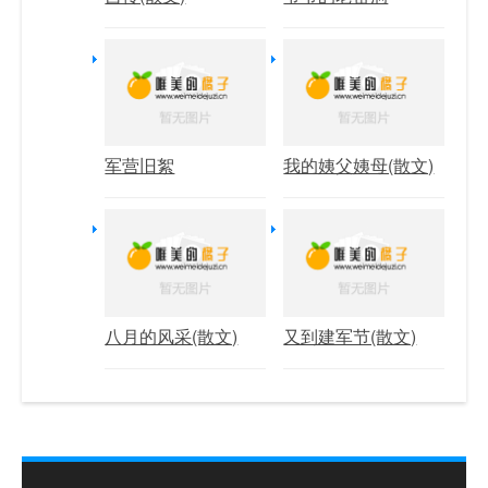
军营旧絮
我的姨父姨母(散文)
八月的风采(散文)
又到建军节(散文)