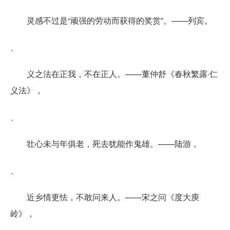
灵感不过是“顽强的劳动而获得的奖赏”。——列宾。
、
义之法在正我，不在正人。——董仲舒《春秋繁露·仁
义法》，
、
壮心未与年俱老，死去犹能作鬼雄。——陆游，
、
近乡情更怯，不敢问来人。——宋之问《度大庾
岭》，