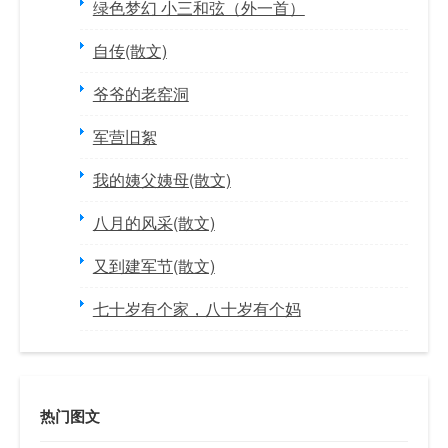
绿色梦幻 小三和弦（外一首）
自传(散文)
爷爷的老窑洞
军营旧絮
我的姨父姨母(散文)
八月的风采(散文)
又到建军节(散文)
七十岁有个家，八十岁有个妈
热门图文