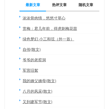
最新文章
热评文章
随机文章
浓浓骨肉情，悠悠寸草心
赏梅：君几年前，得虎刺梅花苗
绿色梦幻 小三和弦（外一首）
自传(散文)
爷爷的老窑洞
军营旧絮
我的姨父姨母(散文)
八月的风采(散文)
又到建军节(散文)