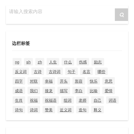
请输入搜索内容
边栏标签
ng
sh
zh
人生
什么
伤感
励志
反义词
古诗
古诗词
句子
名言
哪些
四字
对联
幸福
开头
形容
快乐
意思
成语
我们
接龙
描写
李白
比喻
爱情
生肖
祝福
祝福语
组词
老师
自己
词语
诗句
诗词
赞美
近义词
造句
释义