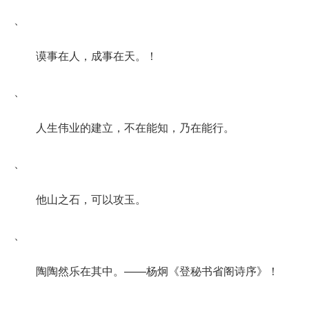
、
谟事在人，成事在天。！
、
人生伟业的建立，不在能知，乃在能行。
、
他山之石，可以攻玉。
、
陶陶然乐在其中。——杨炯《登秘书省阁诗序》！
、