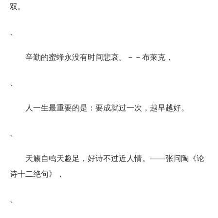
双。
、
辛勤的蜜蜂永没有时间悲哀。－－布莱克，
、
人一生最重要的是：要成就过一次，越早越好。
、
天籁自鸣天趣足，好诗不过近人情。——张问陶《论
诗十二绝句》，
、