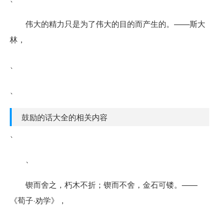
伟大的精力只是为了伟大的目的而产生的。——斯大
林，
、
、
鼓励的话大全的相关内容
、
、
锲而舍之，朽木不折；锲而不舍，金石可镂。——
《荀子·劝学》，