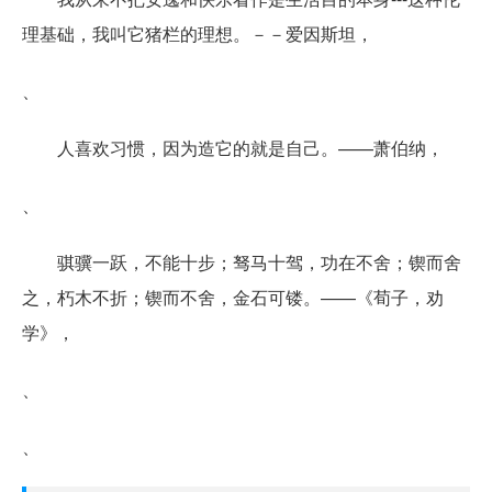
理基础，我叫它猪栏的理想。－－爱因斯坦，
、
人喜欢习惯，因为造它的就是自己。——萧伯纳，
、
骐骥一跃，不能十步；驽马十驾，功在不舍；锲而舍
之，朽木不折；锲而不舍，金石可镂。——《荀子，劝
学》，
、
、