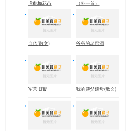
虎刺梅花苗
（外一首）
自传(散文)
爷爷的老窑洞
军营旧絮
我的姨父姨母(散文)