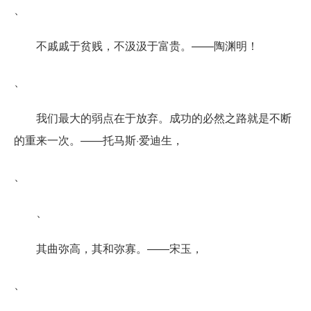
、
不戚戚于贫贱，不汲汲于富贵。——陶渊明！
、
我们最大的弱点在于放弃。成功的必然之路就是不断
的重来一次。——托马斯·爱迪生，
、
、
其曲弥高，其和弥寡。——宋玉，
、