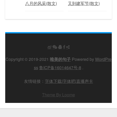
八月的风采(散文)
又到建军节(散文)
Copyright © 2019-2021
唯美的句子
Powered by
WordPre
ss
鲁ICP备16014647号-8
.
友情链接：
字体下载
|
字体吧
|
直播声卡
Theme By Loome