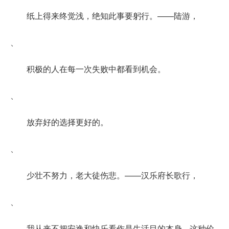
纸上得来终觉浅，绝知此事要躬行。——陆游，
、
积极的人在每一次失败中都看到机会。
、
放弃好的选择更好的。
、
少壮不努力，老大徒伤悲。——汉乐府长歌行，
、
我从来不把安逸和快乐看作是生活目的本身---这种伦