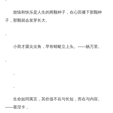
烦恼和快乐是人生的两颗种子，在心田播下那颗种
子，那颗就会发芽长大。
、
小荷才露尖尖角，早有蜻蜓立上头。——杨万里。
、
、
、
生命如同寓言，其价值不在与长短，而在与内容。
——塞涅卡，