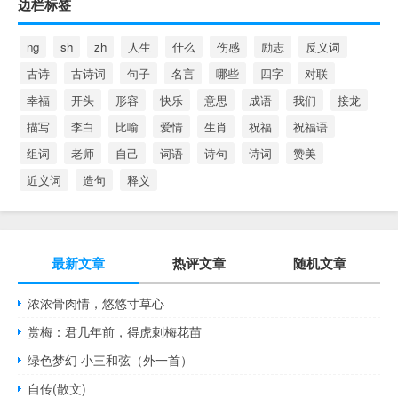
边栏标签
ng
sh
zh
人生
什么
伤感
励志
反义词
古诗
古诗词
句子
名言
哪些
四字
对联
幸福
开头
形容
快乐
意思
成语
我们
接龙
描写
李白
比喻
爱情
生肖
祝福
祝福语
组词
老师
自己
词语
诗句
诗词
赞美
近义词
造句
释义
最新文章
热评文章
随机文章
浓浓骨肉情，悠悠寸草心
赏梅：君几年前，得虎刺梅花苗
绿色梦幻 小三和弦（外一首）
自传(散文)