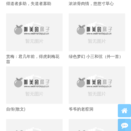
得道者多助，失道者寡助
浓浓骨肉情，悠悠寸草心
赏梅：君几年前，得虎刺梅花
绿色梦幻 小三和弦（外一首）
苗
自传(散文)
爷爷的老窑洞