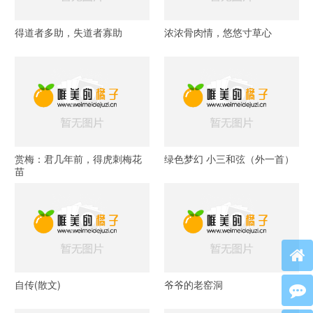
得道者多助，失道者寡助
浓浓骨肉情，悠悠寸草心
赏梅：君几年前，得虎刺梅花
绿色梦幻 小三和弦（外一首）
苗
自传(散文)
爷爷的老窑洞