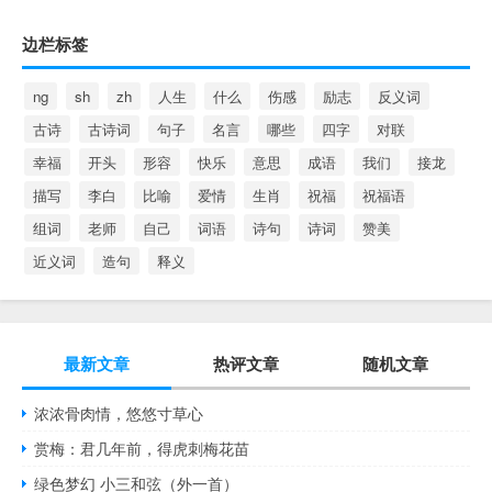
边栏标签
ng
sh
zh
人生
什么
伤感
励志
反义词
古诗
古诗词
句子
名言
哪些
四字
对联
幸福
开头
形容
快乐
意思
成语
我们
接龙
描写
李白
比喻
爱情
生肖
祝福
祝福语
组词
老师
自己
词语
诗句
诗词
赞美
近义词
造句
释义
最新文章
热评文章
随机文章
浓浓骨肉情，悠悠寸草心
赏梅：君几年前，得虎刺梅花苗
绿色梦幻 小三和弦（外一首）