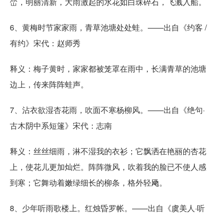
峦，明丽清新，大雨激起的水花如白珠碎石，飞溅入船。
6、黄梅时节家家雨，青草池塘处处蛙。——出自《约客 /
有约》宋代：赵师秀
释义：梅子黄时，家家都被笼罩在雨中，长满青草的池塘
边上，传来阵阵蛙声。
7、沾衣欲湿杏花雨，吹面不寒杨柳风。——出自《绝句·
古木阴中系短篷》宋代：志南
释义：丝丝细雨，淋不湿我的衣衫；它飘洒在艳丽的杏花
上，使花儿更加灿烂。阵阵微风，吹着我的脸已不使人感
到寒；它舞动着嫩绿细长的柳条，格外轻飏。
8、少年听雨歌楼上。红烛昏罗帐。——出自《虞美人·听