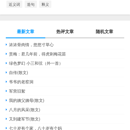
近义词
造句
释义
最新文章
热评文章
随机文章
浓浓骨肉情，悠悠寸草心
赏梅：君几年前，得虎刺梅花苗
绿色梦幻 小三和弦（外一首）
自传(散文)
爷爷的老窑洞
军营旧絮
我的姨父姨母(散文)
八月的风采(散文)
又到建军节(散文)
七十岁有个家，八十岁有个妈