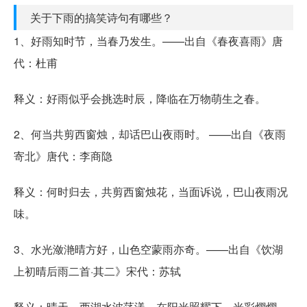
关于下雨的搞笑诗句有哪些？
1、好雨知时节，当春乃发生。——出自《春夜喜雨》唐
代：杜甫
释义：好雨似乎会挑选时辰，降临在万物萌生之春。
2、何当共剪西窗烛，却话巴山夜雨时。 ——出自《夜雨
寄北》唐代：李商隐
释义：何时归去，共剪西窗烛花，当面诉说，巴山夜雨况
味。
3、水光潋滟晴方好，山色空蒙雨亦奇。——出自《饮湖
上初晴后雨二首·其二》宋代：苏轼
释义：晴天，西湖水波荡漾，在阳光照耀下，光彩熠熠，