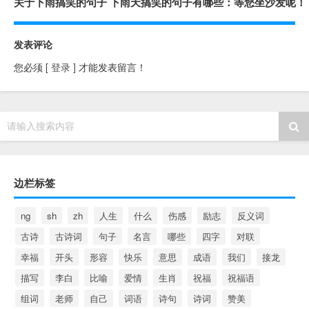
关于下雨搞笑的句子 下雨天搞笑的句子有哪些：等您坐沙发呢！
发表评论
您必须
[ 登录 ]
才能发表留言！
请输入搜索内容
边栏标签
ng
sh
zh
人生
什么
伤感
励志
反义词
古诗
古诗词
句子
名言
哪些
四字
对联
幸福
开头
形容
快乐
意思
成语
我们
接龙
描写
李白
比喻
爱情
生肖
祝福
祝福语
组词
老师
自己
词语
诗句
诗词
赞美