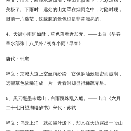
美极了。下雨时，远处的山笼罩在烟雨之中，时隐时现，
眼前一片迷茫，这朦胧的景色也是非常漂亮的。
4、天街小雨润如酥，草色遥看近却无。——出自《早春
呈水部张十八员外 / 初春小雨 / 早春》
唐代：韩愈
释义：京城大道上空丝雨纷纷，它像酥油般细密而滋润，
远望草色依稀连成一片，近看时却显得稀疏零星。
5、黑云翻墨未遮山，白雨跳珠乱入船。——出自《六月
二十七日望湖楼醉书》宋代：苏轼
释义：乌云上涌，就如墨汁泼下，却又在天边露出一段山