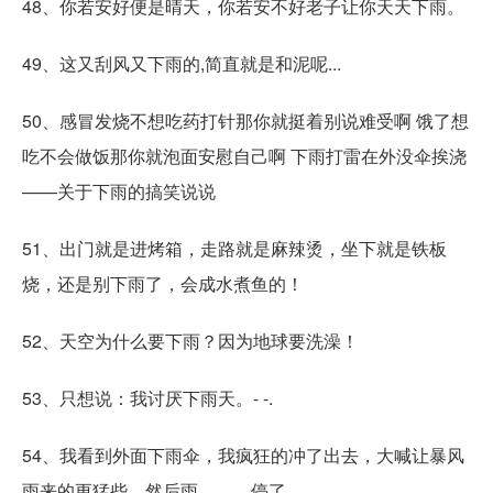
48、你若安好便是晴天，你若安不好老子让你天天下雨。
49、这又刮风又下雨的,简直就是和泥呢...
50、感冒发烧不想吃药打针那你就挺着别说难受啊 饿了想
吃不会做饭那你就泡面安慰自己啊 下雨打雷在外没伞挨浇
——关于下雨的搞笑说说
51、出门就是进烤箱，走路就是麻辣烫，坐下就是铁板
烧，还是别下雨了，会成水煮鱼的！
52、天空为什么要下雨？因为地球要洗澡！
53、只想说：我讨厌下雨天。- -.
54、我看到外面下雨伞，我疯狂的冲了出去，大喊让暴风
雨来的更猛些，然后雨，，，停了