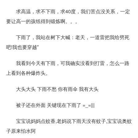
求高温，求不下雨，求40度，我们苦点没关系，一定
要让高一的孩纸得到锻炼啊。。。
下雨了，我站在树下大喊：老天，一道雷把我给劈死
吧!我也要穿越″
我看到今天有下雨，可我确实没看到打雷，怎么一路
上看到各种爆炸头。
大头大头 下雨不愁 你有雨伞 我有大头
被子还在外面 关键现在下雨了 =_=|||
宝宝说妈妈点蚊香,老妈说下雨天没有蚊子,宝宝说奥蚊
子原来怕水阿