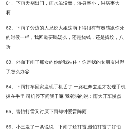
61、下雨天别出门，雨水虽没毒，湿身事小，淋病事大
啊！
62、下雨了旁边的人兄说大姐这雨下得很有节奏感跟你死
的时候一样，我回道要喝汤么，还是烧钱，还是撬坟，八
折
63、外面下雨了那女的你给我站住丶你是我的女朋友淋湿
了怎么办@
64、下雨打车回家发现手机丢了 一路狂奔去追才发现手机
握在手里 司机停下问我干嘛 我弱弱的说：雨大开车慢点
65、害怕打雷又讨厌下雨却钟爱雷阵雨
66、小三发了一条说说：下雨了还打雷,最怕打雷了好怕