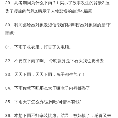
29、高考期间为什么下雨？1.揭示了故事发生的背景2.渲
染了凄凉的气氛3.暗示了人物悲惨的命运4.揭露
30、我同桌给她对象发短信“我们私奔吧”她对象回的是“下
雨呢”
31、下雨了收衣服，打雷了关电脑。
32、不要在下雨了啊。 今晚就算是下石头我也要出去
33、天天下雨，天天下雨，兔子都生气了！
34、下雨你就下吧那么大干嘛老子内裤都湿了
35、下雨天了怎么办/去网吧/可惜木有钱/
36、本想下雨不打伞装忧虑。结果：被妈揍了，感冒又来