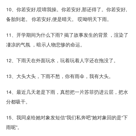
10、你若安好,哎唷我操。你若安好,那还得了。你若安好,
备胎到老。 你若安好,便是晴天。 哎呦明天下雨。
11、开学期间为什么下雨? 揭了故事发生的背景 ，渲染了
凄凉的气氛 ，暗示人物悲惨的命运。
12、下雨天在外面玩水，玩着玩着人字还在拖没了。
13、大头大头，下雨不愁，你有雨伞，我有大头。
14、最近几天老是下雨，真想把一片苏菲扔进云层，把水
分都吸干。
15、我同桌给她对象发短信“我们私奔吧”她对象回的是“下
雨呢”。