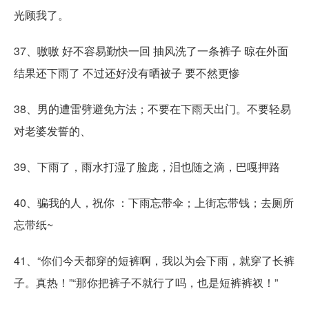
光顾我了。
37、嗷嗷 好不容易勤快一回 抽风洗了一条裤子 晾在外面
结果还下雨了 不过还好没有晒被子 要不然更惨
38、男的遭雷劈避免方法；不要在下雨天出门。不要轻易
对老婆发誓的、
39、下雨了，雨水打湿了脸庞，泪也随之滴，巴嘎押路
40、骗我的人，祝你 ：下雨忘带伞；上街忘带钱；去厕所
忘带纸~
41、“你们今天都穿的短裤啊，我以为会下雨，就穿了长裤
子。真热！”“那你把裤子不就行了吗，也是短裤裤衩！”