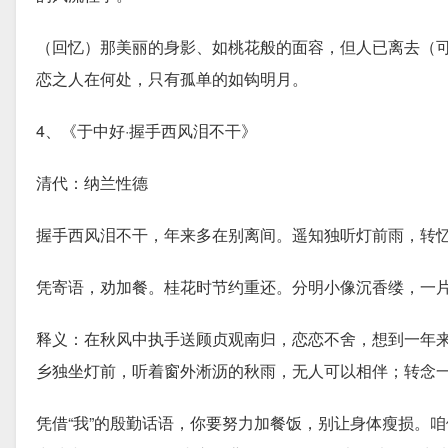
（回忆）那美丽的身影、如桃花般的面容，但人已离去（可
恋之人在何处，只有孤单的如钩明月。
4、《于中好·握手西风泪不干》
清代：纳兰性德
握手西风泪不干，年来多在别离间。遥知独听灯前雨，转
凭寄语，劝加餐。桂花时节约重还。分明小像沉香缕，一
释义：在秋风中执手送顾贞观南归，恋恋不舍，想到一年
乡独坐灯前，听着窗外淅沥的秋雨，无人可以相伴；转念
凭借“我”的殷勤话语，你要努力加餐饭，别让身体瘦损。