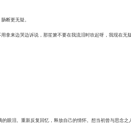
，肠断更无疑。
不用拿来边哭边诉说，那笙箫不要在我流泪时吹起呀，我现在无
滴的眼泪。重新反复回忆，释放自己的情怀。想当初曾与思念之