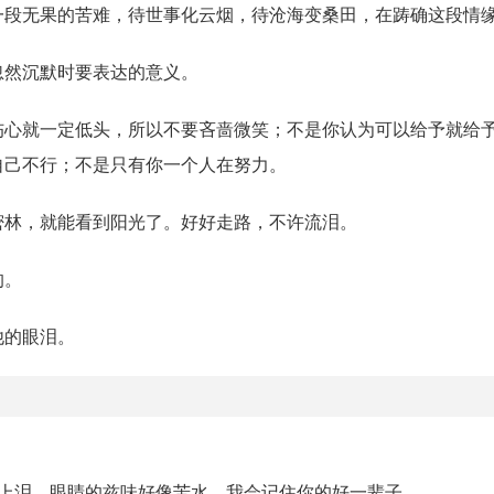
一段无果的苦难，待世事化云烟，待沧海变桑田，在踌确这段情
忽然沉默时要表达的意义。
伤心就一定低头，所以不要吝啬微笑；不是你认为可以给予就给
自己不行；不是只有你一个人在努力。
密林，就能看到阳光了。好好走路，不许流泪。
的。
他的眼泪。
上泪，眼睛的兹味好像苦水，我会记住你的好一辈子。