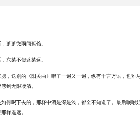
断，萧萧微雨闻孤馆。
雁，东莱不似蓬莱远。
双腮，送别的《阳关曲》唱了一遍又一遍，纵有千言万语，也难
禁感到无限凄清。
是如何喝下去的，那杯中酒是深是浅，都全不知道了。最后嘱咐
莱那样遥远。