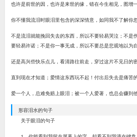
也许是前世的因，也许是来世的缘，错在今生相见，图增
你不懂我流泪时眼泪里包含的深深情意，如同我不了解你
不是流泪就能挽回失去的东西，所以不要轻易哭泣；不是
要轻易许诺；不是你一事无成，所以不要总是悲观地以为
还是高兴些快乐点儿，看清路往前走，穿过这片不见日的
直到现在才知道；爱情这东西玩不起！付出后失去是痛苦
爱一个人，总难免赔上眼泪；被一个人爱著，也总会赚到
形容泪水的句子
关于眼泪的句子
1、你能看到我留在屏幕上的字，却看不到我滴在键盘