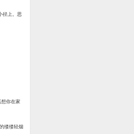
小径上。思
遥想你在家
的缕缕轻烟