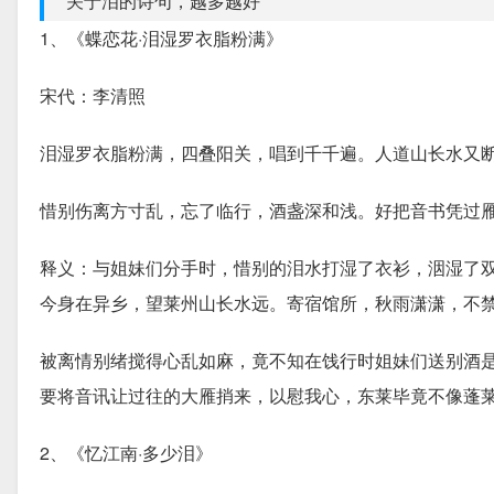
关于泪的诗句，越多越好
1、《蝶恋花·泪湿罗衣脂粉满》
宋代：李清照
泪湿罗衣脂粉满，四叠阳关，唱到千千遍。人道山长水又
惜别伤离方寸乱，忘了临行，酒盏深和浅。好把音书凭过
释义：与姐妹们分手时，惜别的泪水打湿了衣衫，洇湿了
今身在异乡，望莱州山长水远。寄宿馆所，秋雨潇潇，不
被离情别绪搅得心乱如麻，竟不知在饯行时姐妹们送别酒
要将音讯让过往的大雁捎来，以慰我心，东莱毕竟不像蓬
2、《忆江南·多少泪》