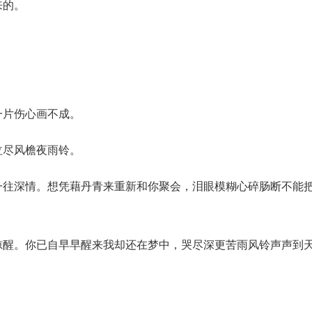
来的。
一片伤心画不成。
泣尽风檐夜雨铃。
一往深情。想凭藉丹青来重新和你聚会，泪眼模糊心碎肠断不能
惊醒。你已自早早醒来我却还在梦中，哭尽深更苦雨风铃声声到