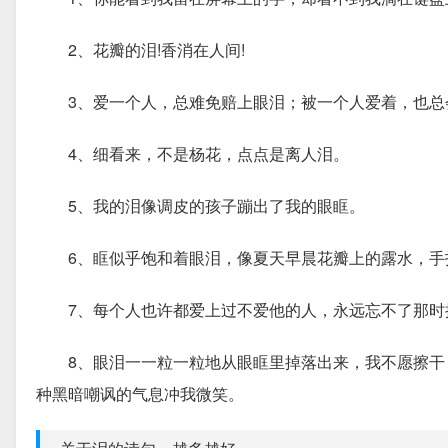
2、花瓣的泪!香消在人间!
3、爱一个人，总难免赔上眼泪；被一个人爱着，也总
4、细看来，不是杨花，点点是离人泪。
5、我的泪像调皮的孩子蹦出了我的眼眶。
6、眶似乎饱和着眼泪，像夏天早晨花瓣上的露水，手
7、每个人也许都爱上过不爱他的人，永远忘不了那时
8、眼泪一一粒一粒地从眼眶里掉落出来，我不愿擦干，
种黑暗嘲讽的气息冲我微笑。