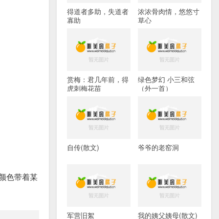
得道者多助，失道者
浓浓骨肉情，悠悠寸
寡助
草心
赏梅：君几年前，得
绿色梦幻 小三和弦
虎刺梅花苗
（外一首）
自传(散文)
爷爷的老窑洞
颜色带着某
军营旧絮
我的姨父姨母(散文)