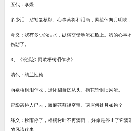
五代：李煜
多少泪，沾袖复横颐。心事莫将和泪滴，凤笙休向月明吹
释义：我有多少的泪水，纵横交错地流在脸上。我的心事
伤悲了。
3、《浣溪沙·雨歇梧桐泪乍收》
清代：纳兰性德
雨歇梧桐泪乍收，遣怀翻自忆从头。摘花销恨旧风流。
帘影碧桃人已去，屧痕苍藓径空留。两眉何处月如钩？
释义：秋雨停了，梧桐树叶不再滴雨 ，好像是停止了它滴
的风流往事。