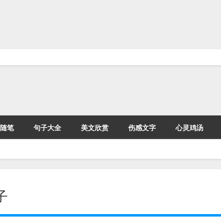
随笔
句子大全
美文欣赏
伤感文字
心灵鸡汤
子