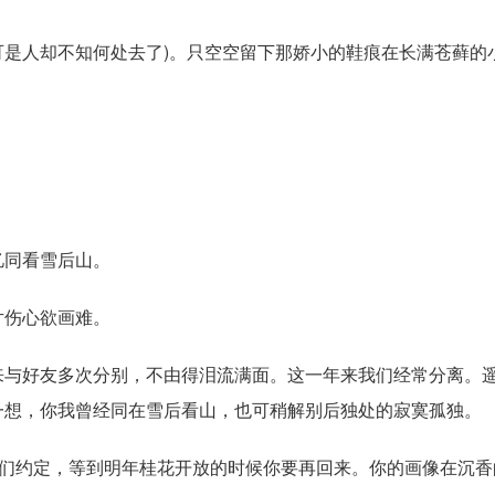
是人却不知何处去了)。只空空留下那娇小的鞋痕在长满苍藓的
忆同看雪后山。
片伤心欲画难。
来与好友多次分别，不由得泪流满面。这一年来我们经常分离。
一想，你我曾经同在雪后看山，也可稍解别后独处的寂寞孤独。
咱们约定，等到明年桂花开放的时候你要再回来。你的画像在沉香