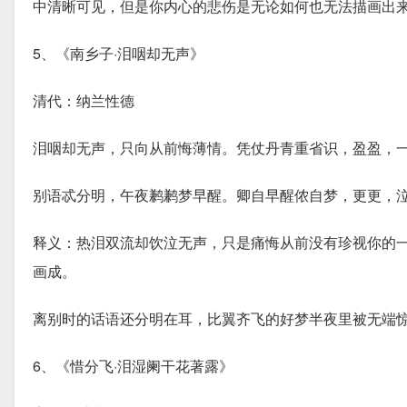
中清晰可见，但是你内心的悲伤是无论如何也无法描画出
5、《南乡子·泪咽却无声》
清代：纳兰性德
泪咽却无声，只向从前悔薄情。凭仗丹青重省识，盈盈，
别语忒分明，午夜鹣鹣梦早醒。卿自早醒侬自梦，更更，
释义：热泪双流却饮泣无声，只是痛悔从前没有珍视你的
画成。
离别时的话语还分明在耳，比翼齐飞的好梦半夜里被无端
6、《惜分飞·泪湿阑干花著露》