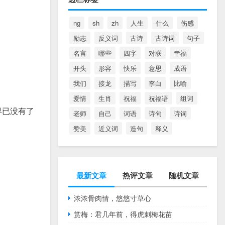
ng
sh
zh
人生
什么
伤感
励志
反义词
古诗
古诗词
句子
名言
哪些
四字
对联
幸福
开头
形容
快乐
意思
成语
我们
接龙
描写
李白
比喻
爱情
生肖
祝福
祝福语
组词
早已没有了
老师
自己
词语
诗句
诗词
赞美
近义词
造句
释义
最新文章
热评文章
随机文章
浓浓骨肉情，悠悠寸草心
赏梅：君几年前，得虎刺梅花苗