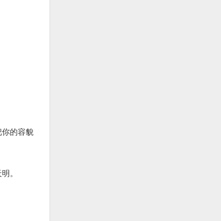
把你的容貌
天明。