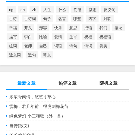
ng
sh
zh
人生
什么
伤感
励志
反义词
古诗
古诗词
句子
名言
哪些
四字
对联
幸福
开头
形容
快乐
意思
成语
我们
接龙
描写
李白
比喻
爱情
生肖
祝福
祝福语
组词
老师
自己
词语
诗句
诗词
赞美
近义词
造句
释义
最新文章
热评文章
随机文章
浓浓骨肉情，悠悠寸草心
赏梅：君几年前，得虎刺梅花苗
绿色梦幻 小三和弦（外一首）
自传(散文)
爷爷的老窑洞