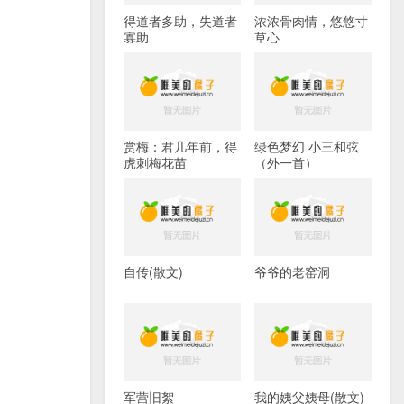
得道者多助，失道者
浓浓骨肉情，悠悠寸
寡助
草心
赏梅：君几年前，得
绿色梦幻 小三和弦
虎刺梅花苗
（外一首）
自传(散文)
爷爷的老窑洞
军营旧絮
我的姨父姨母(散文)