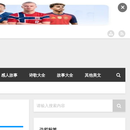
✕
感人故事
诗歌大全
故事大全
其他美文
请输入搜索内容
边栏标签