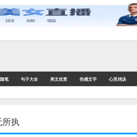
随笔
句子大全
美文欣赏
伤感文字
心灵鸡汤
无所执