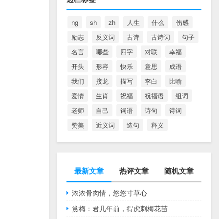
ng
sh
zh
人生
什么
伤感
励志
反义词
古诗
古诗词
句子
名言
哪些
四字
对联
幸福
开头
形容
快乐
意思
成语
我们
接龙
描写
李白
比喻
爱情
生肖
祝福
祝福语
组词
老师
自己
词语
诗句
诗词
赞美
近义词
造句
释义
最新文章
热评文章
随机文章
浓浓骨肉情，悠悠寸草心
赏梅：君几年前，得虎刺梅花苗