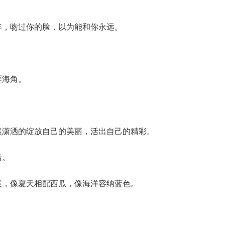
年，吻过你的脸，以为能和你永远。
涯海角。
然潇洒的绽放自己的美丽，活出自己的精彩。
着。
辰，像夏天相配西瓜，像海洋容纳蓝色。