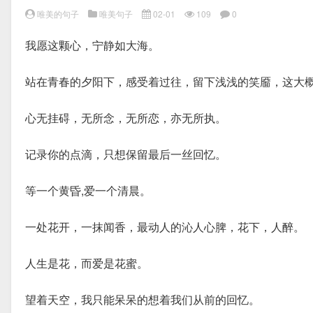
唯美的句子
唯美句子
02-01
109
0
我愿这颗心，宁静如大海。
站在青春的夕阳下，感受着过往，留下浅浅的笑靥，这大
心无挂碍，无所念，无所恋，亦无所执。
记录你的点滴，只想保留最后一丝回忆。
等一个黄昏,爱一个清晨。
一处花开，一抹闻香，最动人的沁人心脾，花下，人醉。
人生是花，而爱是花蜜。
望着天空，我只能呆呆的想着我们从前的回忆。