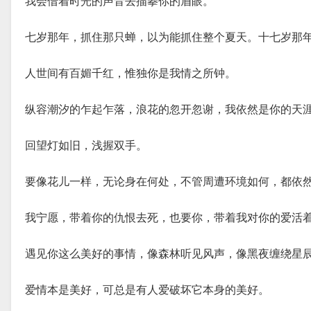
我会借着时光的声音去描摹你的眉眼。
七岁那年，抓住那只蝉，以为能抓住整个夏天。十七岁那
人世间有百媚千红，惟独你是我情之所钟。
纵容潮汐的乍起乍落，浪花的忽开忽谢，我依然是你的天
回望灯如旧，浅握双手。
要像花儿一样，无论身在何处，不管周遭环境如何，都依
我宁愿，带着你的仇恨去死，也要你，带着我对你的爱活
遇见你这么美好的事情，像森林听见风声，像黑夜缠绕星
爱情本是美好，可总是有人爱破坏它本身的美好。