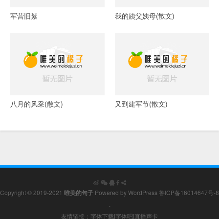
军营旧絮
我的姨父姨母(散文)
八月的风采(散文)
又到建军节(散文)
Copyright © 2019-2021
唯美的句子
Powered by
WordPress
鲁ICP备16014647号-8
.
友情链接：
字体下载
|
字体吧
|
直播声卡