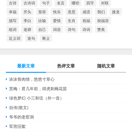
古诗
古诗词
句子
名言
哪些
四字
对联
幸福
开头
形容
快乐
意思
成语
我们
接龙
描写
李白
比喻
爱情
生肖
祝福
祝福语
组词
老师
自己
词语
诗句
诗词
赞美
近义词
造句
释义
最新文章
热评文章
随机文章
浓浓骨肉情，悠悠寸草心
赏梅：君几年前，得虎刺梅花苗
绿色梦幻 小三和弦（外一首）
自传(散文)
爷爷的老窑洞
军营旧絮