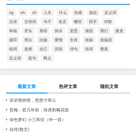
ng
sh
zh
人生
什么
伤感
励志
反义词
古诗
古诗词
句子
名言
哪些
四字
对联
幸福
开头
形容
快乐
意思
成语
我们
接龙
描写
李白
比喻
爱情
生肖
祝福
祝福语
组词
老师
自己
词语
诗句
诗词
赞美
近义词
造句
释义
最新文章
热评文章
随机文章
浓浓骨肉情，悠悠寸草心
赏梅：君几年前，得虎刺梅花苗
绿色梦幻 小三和弦（外一首）
自传(散文)