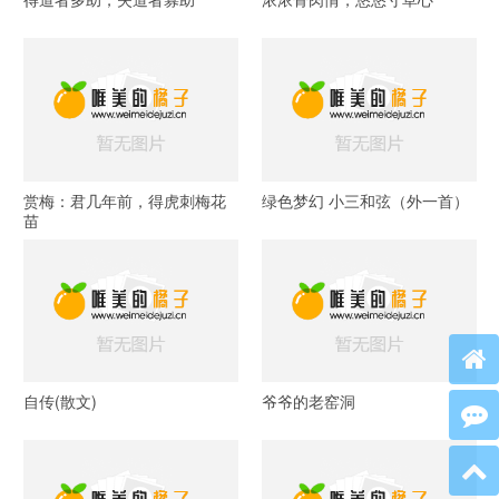
赏梅：君几年前，得虎刺梅花
绿色梦幻 小三和弦（外一首）
苗
自传(散文)
爷爷的老窑洞