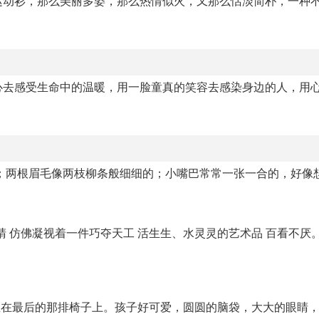
运动衫，那么美丽多姿，那么热情似火，又那么恬淡简朴，一种
心去感受生命中的温暖，用一脸童真的笑容去感染身边的人，用
；两根眉毛像两枝柳条般细细的；小嘴巴常常一张一合的，好像
睛 仿佛凝视着一件巧夺天工 活生生、水灵灵的艺术品 百看不厌
坐在最后的那排椅子上。孩子好可爱，圆圆的脑袋，大大的眼睛