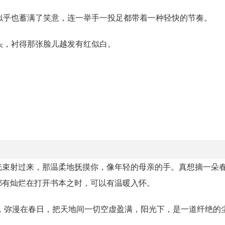
似乎也蓄满了笑意，连一举手一投足都带着一种轻快的节奏。
头，衬得那张脸儿越发有红似白。
光束射过来，那温柔地抚摸你，像年轻的母亲的手。真想摘一朵
都有灿烂在打开书本之时，可以有温暖入怀。
，弥漫在春日，把天地间一切空虚盈满，阳光下，是一道纤绝的