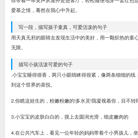
你带着一串笑声从屋外走进客厅，轻松随便地穿一套红色
爱慕之情，蓦然在我心中升起。
写一段，描写孩子童真，可爱活泼的句子
用天真无邪的眼睛去发现生活中的美好，用一颗炽热的童
无限。
描写小孩活泼可爱的句子
.小宝宝睡得很香，两只小眼睛眯得很紧，像两条细细的线
到这个世界的喜悦。
2.你瞧这娃生的，粉嫩粉嫩的!多水灵!我凝视着你，目不转
3.小宝宝的皮肤白白的，摸上去圆润光滑，细皮嫩肉的
4.在公共汽车上，看见一位年轻的妈妈带着个小男孩儿，