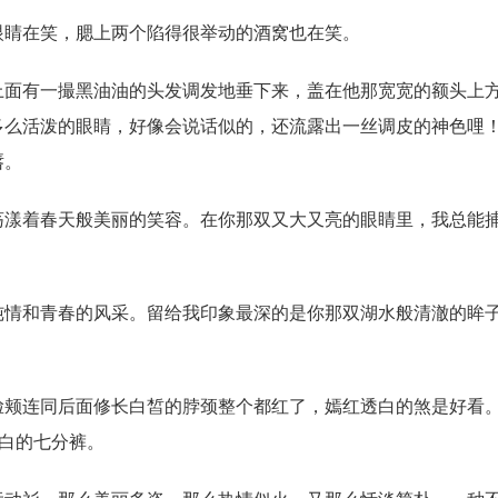
眼睛在笑，腮上两个陷得很举动的酒窝也在笑。
上面有一撮黑油油的头发调发地垂下来，盖在他那宽宽的额头上
多么活泼的眼睛，好像会说话似的，还流露出一丝调皮的神色哩
唇。
荡漾着春天般美丽的笑容。在你那双又大又亮的眼睛里，我总能
纯情和青春的风采。留给我印象最深的是你那双湖水般清澈的眸
脸颊连同后面修长白皙的脖颈整个都红了，嫣红透白的煞是好看
白的七分裤。