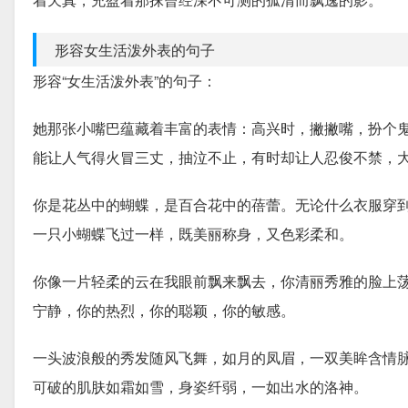
形容女生活泼外表的句子
形容“女生活泼外表”的句子：
她那张小嘴巴蕴藏着丰富的表情：高兴时，撇撇嘴，扮个
能让人气得火冒三丈，抽泣不止，有时却让人忍俊不禁，
你是花丛中的蝴蝶，是百合花中的蓓蕾。无论什么衣服穿
一只小蝴蝶飞过一样，既美丽称身，又色彩柔和。
你像一片轻柔的云在我眼前飘来飘去，你清丽秀雅的脸上
宁静，你的热烈，你的聪颖，你的敏感。
一头波浪般的秀发随风飞舞，如月的凤眉，一双美眸含情
可破的肌肤如霜如雪，身姿纤弱，一如出水的洛神。