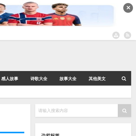
✕
感人故事
诗歌大全
故事大全
其他美文
请输入搜索内容
边栏标签