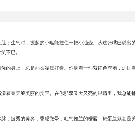
鬼脸；生气时，撅起的小嘴能挂住一把小油壶。从这张嘴巴说出
大笑不已。
到你的身上，总是那么端庄好看。你身着一件紫红色旗袍，远远
荡漾着春天般美丽的笑容。在你那双又大又亮的眼睛里，我总能
脉脉，挺秀的琼鼻，香腮微晕，吐气如兰的樱唇，鹅蛋脸颊甚是