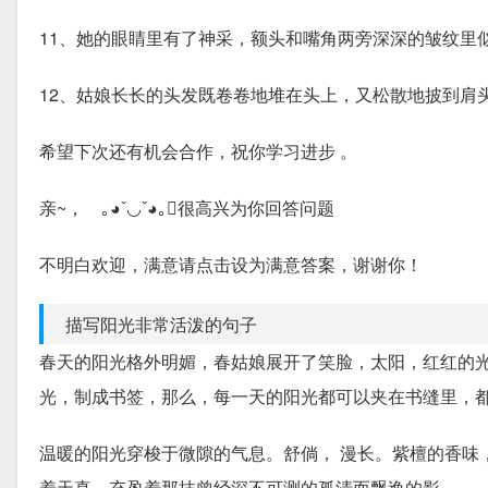
11、她的眼睛里有了神采，额头和嘴角两旁深深的皱纹里
12、姑娘长长的头发既卷卷地堆在头上，又松散地披到肩
希望下次还有机会合作，祝你学习进步 。
亲~， ｡◕ˇ◡ˇ◕｡很高兴为你回答问题
不明白欢迎，满意请点击设为满意答案，谢谢你！
描写阳光非常活泼的句子
春天的阳光格外明媚，春姑娘展开了笑脸，太阳，红红的
光，制成书签，那么，每一天的阳光都可以夹在书缝里，
温暖的阳光穿梭于微隙的气息。舒倘， 漫长。紫檀的香味
着天真，充盈着那抹曾经深不可测的孤清而飘逸的影。