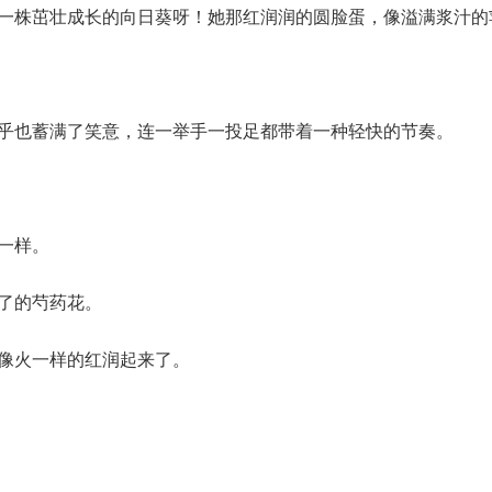
像一株茁壮成长的向日葵呀！她那红润润的圆脸蛋，像溢满浆汁的
似乎也蓄满了笑意，连一举手一投足都带着一种轻快的节奏。
一样。
了的芍药花。
像火一样的红润起来了。