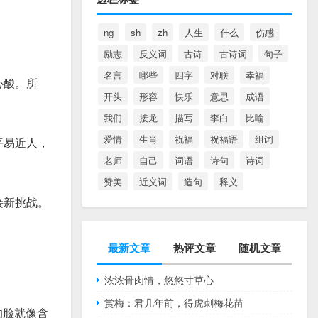
ng
sh
zh
人生
什么
伤感
励志
反义词
古诗
古诗词
句子
名言
哪些
四字
对联
幸福
心酸。所
开头
形容
快乐
意思
成语
我们
接龙
描写
李白
比喻
爱情
生肖
祝福
祝福语
组词
平易近人，
老师
自己
词语
诗句
诗词
赞美
近义词
造句
释义
接新挑战。
最新文章
热评文章
随机文章
浓浓骨肉情，悠悠寸草心
赏梅：君几年前，得虎刺梅花苗
的脸就像含