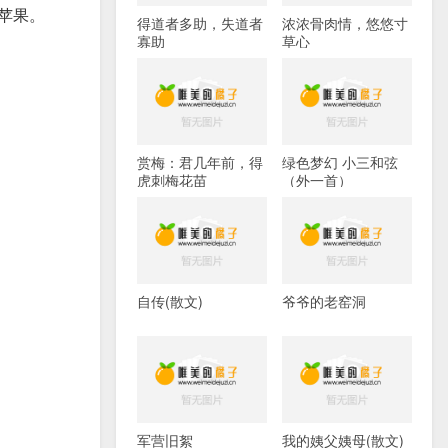
苹果。
得道者多助，失道者
浓浓骨肉情，悠悠寸
寡助
草心
赏梅：君几年前，得
绿色梦幻 小三和弦
虎刺梅花苗
（外一首）
自传(散文)
爷爷的老窑洞
军营旧絮
我的姨父姨母(散文)