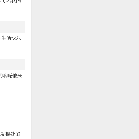
不可名状的
心生活快乐
想呐喊他来
。
，发根处留