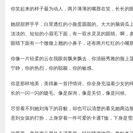
你笑起来的样子最为动人，两片薄薄的嘴唇在笑，长长的
她甜甜胖乎乎，白里透红的小脸蛋圆圆的。大大的脑袋瓜
淡淡的、短短的小眉毛下面，有一双水灵灵的眼睛。啊，
眼睛下面有一个微微上翘的小鼻子，还有两片红红的小嘴
你像一片轻柔的云在我眼前飘来飘去，你清丽秀雅的脸上
宁静，你的热烈，你的聪颖，你的敏感。
你是那样地美，美得象一首抒情诗。你全身充溢着少女的
长的一闪一闪的睫毛。像是探询，像是关切，像是问候。
尽管看不到她刘海下的容貌，却也可以清楚的看见她两边
意到女孩的打扮，上身穿着一件可爱的卡通T恤，下身是雪