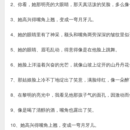
2、你看，她那明亮的大眼睛，那天真活泼的笑脸，多么
3、她高兴得嘴角上翘，变成一弯月牙儿。
4、她的眼睛里有了神采，额头和嘴角两旁深深的皱纹里
5、她的眼睛、眉毛乱动，得意得像是在他脸上跳舞。
6、她脸上洋溢着兴奋的光芒，就像山坡上绽开的山丹丹花
7、那姑娘脸上冷不丁地绽出了笑意，满脸绯红，像一朵醉
8、在黎明的亮光中，我看见他那孩子气的面孔，因激动而
9、像是喝了清醇的酒，嘴角也露出了笑。
10、她高兴得嘴角上翘，变成一弯月牙儿。