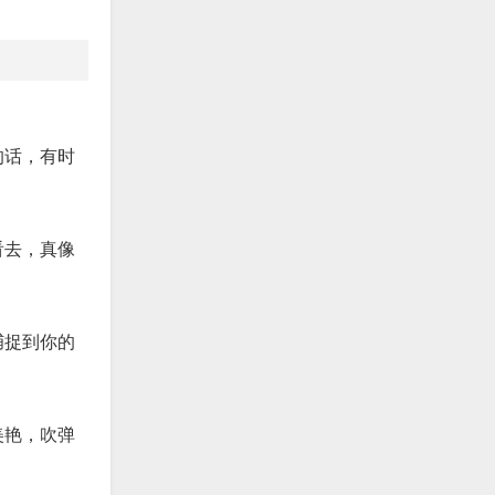
的话，有时
看去，真像
捕捉到你的
美艳，吹弹