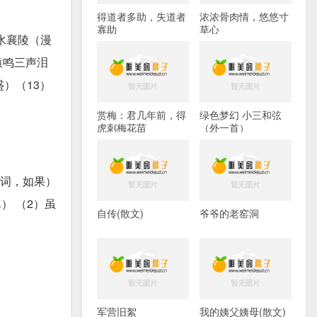
得道者多助，失道者
浓浓骨肉情，悠悠寸
寡助
草心
夏水襄陵（漫
猿鸣三声泪
）（13）
赏梅：君几年前，得
绿色梦幻 小三和弦
虎刺梅花苗
（外一首）
副词，如果）
） （2）虽
自传(散文)
爷爷的老窑洞
军营旧絮
我的姨父姨母(散文)