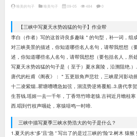
唯美的句子
唯美句子
09-05
484
0
【三峡中写夏天水势凶猛的句子】作业帮
李白（作者）写的这首诗良多趣味＂的句型，补一词，组成相
对三峡美景的描述，你知道哪些名人名句，请帮我想想（
述，你知道哪些名人名句，请帮我想想（要包括名人，所处
写夏天水势凶猛的句子是（ 至于）夏水襄陵，沿溯阻绝.）
唐代的杜甫《阁夜》：＂五更鼓角声悲壮，三峡星河影动摇.
十二凌紫烟..瞿塘嘈嘈急如弦，洄流势逆将覆船..3.唐
生苔钱.瑶姬一去一千年，丁香筇竹啼老猿.古祠近月蟾桂寒
西.唱到竹枝声咽处，寒猿喑鸣一时啼.
三峡中描写夏季三峡水势浩大的句子是什么？
1.夏天的水“多”且“急 ” 写出了的是过三峡的“险”2.树木