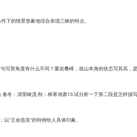
条件下的情景形象地综合表现三峡的特点。
日”两句写景角度有什么不同？重岩叠嶂，就山本身的状态写其高，
急 春冬：清荣峻茂 秋：林寒涧肃13.试分析一下第二段是怎样描
；以“王命急宣”的特例给人具体印象。
。