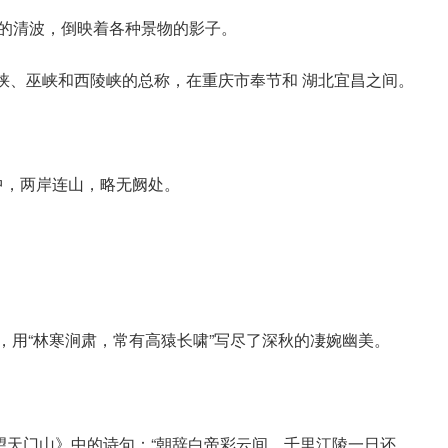
的清波，倒映着各种景物的影子。
塘峡、巫峡和西陵峡的总称，在重庆市奉节和 湖北宜昌之间。
中，两岸连山，略无阙处。
峻，用“林寒涧肃，常有高猿长啸”写尽了深秋的凄婉幽美。
望天门山》中的诗句：“朝辞白帝彩云间，千里江陵一日还。