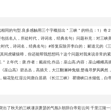
同的句型.良多感触用三个字概括出＂三峡＂的特点：1）奇 2）
要包括名人，所处时代，诗词名，经典名句）问题补充：对三峡
时代，诗词名，经典名句）#答复应除开李白的； 郦道元的《
.其间虎啸猿啼，你还能帮我想想吗？这个问题对我来说非常的紧
＂ 2.年代：唐.作者：戴叔伦.作品：巫山高.内容：巫山峨峨高
代李贺《巫山高》碧丛丛，高插天，大江翻澜神曳烟.楚魂寻梦风飒然
，椒花坠红湿云间唐白居易 《长江三峡》 瞿塘峡口水烟低，白
 猿猴 突出了秋天的三峡凄凉萧瑟的气氛3.朝辞白帝彩云间 千里江陵一