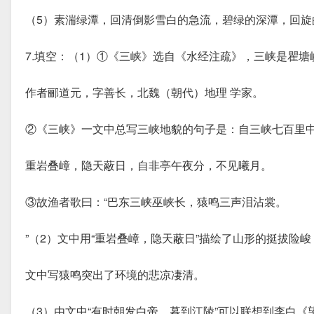
（5）素湍绿潭，回清倒影雪白的急流，碧绿的深潭，回旋
7.填空：（1）①《三峡》选自《水经注疏》，三峡是瞿
作者郦道元，字善长，北魏（朝代）地理 学家。
②《三峡》一文中总写三峡地貌的句子是：自三峡七百里
重岩叠嶂，隐天蔽日，自非亭午夜分，不见曦月。
③故渔者歌曰：“巴东三峡巫峡长，猿鸣三声泪沾裳。
”（2）文中用“重岩叠嶂，隐天蔽日”描绘了山形的挺拔险
文中写猿鸣突出了环境的悲凉凄清。
（3）由文中“有时朝发白帝，暮到江陵”可以联想到李白《