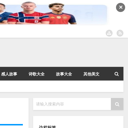
✕
感人故事
诗歌大全
故事大全
其他美文
请输入搜索内容
边栏标签