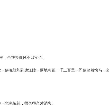
里，虽乘奔御风不以疾也。
发，傍晚就能到达江陵，两地相距一千二百里，即使骑着快马，
声，悲凉婉转，很久很久才消失。