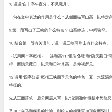
”8.说说“自非亭午夜分，不见曦月”。
一句在文中表达的作用是什么？从侧面描写山高，以特定
9.第一段写出了三峡的什么特点？ 山高岭连，中间狭窄。
10.结合第一段有关语句，说一说三峡两岸山有什么特点。
（试用两个字概括）： 连和高11.“重岩叠嶂”和“隐天蔽
得；而隐天蔽日，以天和日衬其高，是仰视所见。
12.请用“四字短语”概括三峡四季景色的特色：夏：水流湍
特征的。
先从正面落笔，后分两层来写：以“沿溯阻绝”概括水势险恶
又加上奔马和疾风的比喻，则给人的感受更加形象而深刻