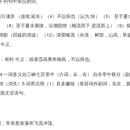
释下列句中加点的词。
属引凄异 （连续 延长）（4）不以疾也（认为 快） （5） 至于
） （8）至于夏水襄陵，沿溯阻绝（顺流而下 逆流而上）（9）
倒影（回旋的清波） （12）清荣峻茂（水清， 树荣，山高，草盛
和今义。
义：有时 今义：或者③虽乘奔御风，不以疾也。
）4.一词多义自三峡七百里中（介词，从，在） 自非亭午夜分（
绝（消失）5.词类活用（1）良多趣味（形容词作副词，实在，真
下面文言语句。
间，常有悬泉瀑布飞流冲荡。