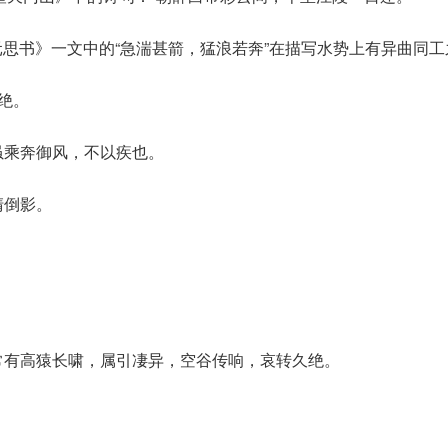
元思书》一文中的“急湍甚箭，猛浪若奔”在描写水势上有异曲同工
绝。
虽乘奔御风，不以疾也。
清倒影。
常有高猿长啸，属引凄异，空谷传响，哀转久绝。