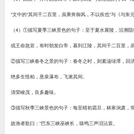
”文中的“其间千二百里，虽乘奔御风，不以疾也”与《与朱
（4）①描写夏季三峡景色的句子：至于夏水襄陵，沿溯阻
或王命急宣，有时朝发白帝，暮到江陵，其间千二百里，
②描写三峡春冬之景的句子：春冬之时，则素湍绿潭，回
绝多生怪柏，悬泉瀑布，飞漱其间。
清荣峻茂，良多趣味。
③描写秋季三峡景色的句子：每至晴初霜旦，林寒涧肃，
故渔者歌曰：“巴东三峡巫峡长，猿鸣三声泪沾裳。