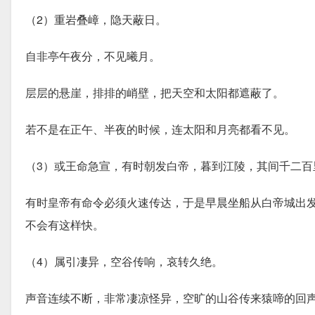
（2）重岩叠嶂，隐天蔽日。
自非亭午夜分，不见曦月。
层层的悬崖，排排的峭壁，把天空和太阳都遮蔽了。
若不是在正午、半夜的时候，连太阳和月亮都看不见。
（3）或王命急宣，有时朝发白帝，暮到江陵，其间千二百
有时皇帝有命令必须火速传达，于是早晨坐船从白帝城出
不会有这样快。
（4）属引凄异，空谷传响，哀转久绝。
声音连续不断，非常凄凉怪异，空旷的山谷传来猿啼的回