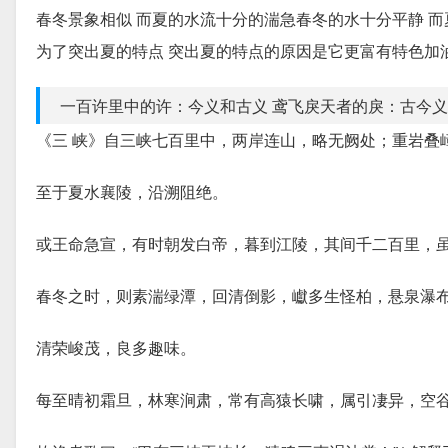
春冬景象相似 而夏的水流十分的湍急春冬的水十分平静 
为了突出夏的特点 突出夏的特点的原因是它更富有特色加
一百许里中的许：今义和古义 鸢飞戾天者的戾：古今义 经
《三 峡》自三峡七百里中，两岸连山，略无阙处；重岩叠
至于夏水襄陵，沿溯阻绝。
或王命急宣，有时朝发白帝，暮到江陵，其间千二百里，
春冬之时，则素湍绿潭，回清倒影，巘多生怪柏，悬泉瀑
清荣峻茂，良多趣味。
每至晴初霜旦，林寒涧肃，常有高猿长啸，属引凄异，空