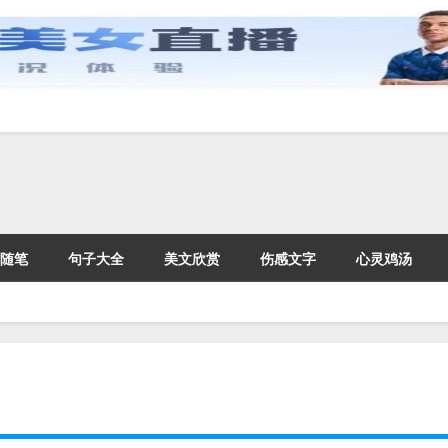
随笔
句子大全
美文欣赏
伤感文字
心灵鸡汤