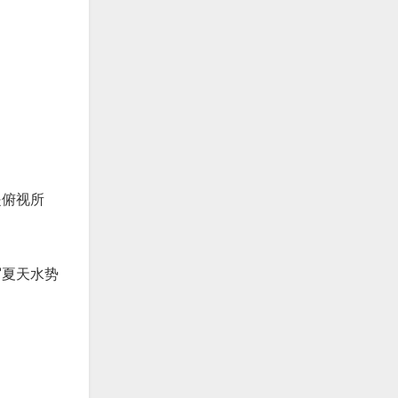
是俯视所
写夏天水势