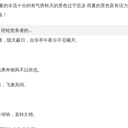
而夏的水流十分的有气势秋天的景色过于悲凉 而夏的景色富有活
油！
纶世务者的...
嶂，隐天蔽日，自非亭午夜分不见曦月。
虽乘奔御风不以疾也。
布，飞漱其间。
谷传响，哀转久绝。