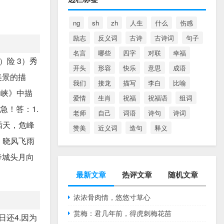
ng
sh
zh
人生
什么
伤感
励志
反义词
古诗
古诗词
句子
名言
哪些
四字
对联
幸福
险 3）秀
开头
形容
快乐
意思
成语
美景的描
我们
接龙
描写
李白
比喻
三峡》中描
爱情
生肖
祝福
祝福语
组词
急！答：1.
老师
自己
词语
诗句
诗词
插天，危峰
赞美
近义词
造句
释义
，晓风飞雨
帝城头月向
最新文章
热评文章
随机文章
浓浓骨肉情，悠悠寸草心
赏梅：君几年前，得虎刺梅花苗
日还4.因为