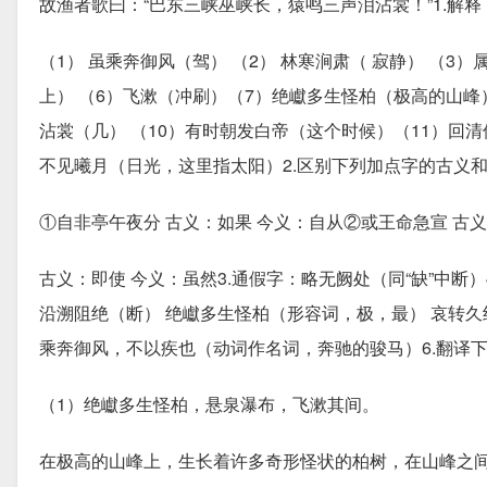
故渔者歌曰：“巴东三峡巫峡长，猿鸣三声泪沾裳！”1.解
（1） 虽乘奔御风（驾） （2） 林寒涧肃（ 寂静） （3）
上） （6）飞漱（冲刷）（7）绝巘多生怪柏（极高的山峰
沾裳（几） （10）有时朝发白帝（这个时候）（11）回清
不见曦月（日光，这里指太阳）2.区别下列加点字的古义
①自非亭午夜分 古义：如果 今义：自从②或王命急宣 古
古义：即使 今义：虽然3.通假字：略无阙处（同“缺”中断
沿溯阻绝（断） 绝巘多生怪柏（形容词，极，最） 哀转久
乘奔御风，不以疾也（动词作名词，奔驰的骏马）6.翻译
（1）绝巘多生怪柏，悬泉瀑布，飞漱其间。
在极高的山峰上，生长着许多奇形怪状的柏树，在山峰之