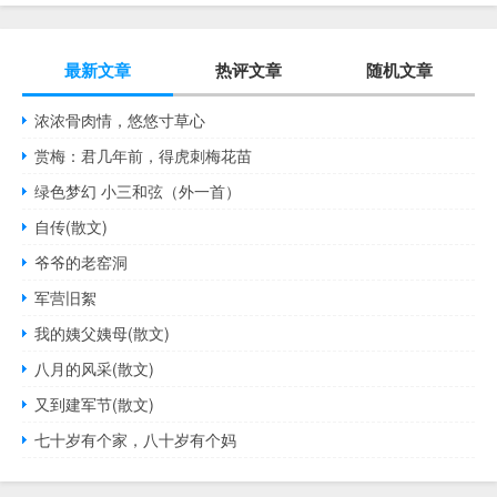
最新文章
热评文章
随机文章
浓浓骨肉情，悠悠寸草心
赏梅：君几年前，得虎刺梅花苗
绿色梦幻 小三和弦（外一首）
自传(散文)
爷爷的老窑洞
军营旧絮
我的姨父姨母(散文)
八月的风采(散文)
又到建军节(散文)
七十岁有个家，八十岁有个妈