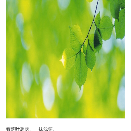
看落叶凋瑟、一抹浅笑。