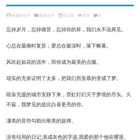
唯美的句子
唯美句子
02-25
273
0
忘掉岁月，忘掉痛苦，忘掉你的坏，我们永不说再见。
心总在最痛时复苏；爱总在最深时，落下帷幕。
风吹起如花的流年，而你成为最美的点缀。
现实的无奈证明了太多，把我们所羡慕的变成了梦。
喧杂无援的城市安静下来，霓虹灯幻灭于梦境的尽头。久
不寐，我梦见的是比白昼更亮的你。
凄美的音符勾勒出唯美的旋律。
没有结局的日记,渐成灰色的字迹,我爱的那个他在哪里。