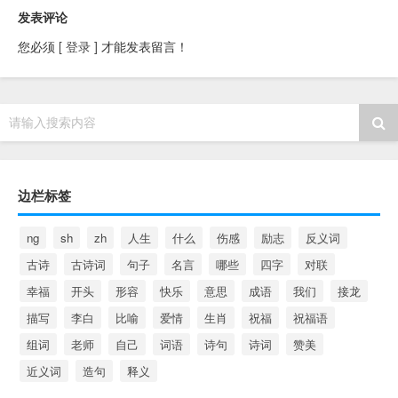
发表评论
您必须
[ 登录 ]
才能发表留言！
请输入搜索内容
边栏标签
ng
sh
zh
人生
什么
伤感
励志
反义词
古诗
古诗词
句子
名言
哪些
四字
对联
幸福
开头
形容
快乐
意思
成语
我们
接龙
描写
李白
比喻
爱情
生肖
祝福
祝福语
组词
老师
自己
词语
诗句
诗词
赞美
近义词
造句
释义