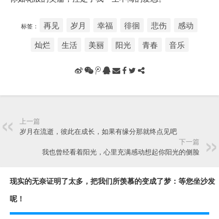
再见
岁月
幸福
徘徊
悲伤
感动
标签：
灿烂
生活
美丽
阳光
青春
音乐
上一篇
岁月在流逝，彼此在成长，如果有缘分那就终点见吧
下一篇
我也曾经看着阳光，心里充满感动想起你阳光的侧脸
现实的无奈证明了太多，把我们所羡慕的变成了梦：等您坐沙发
呢！