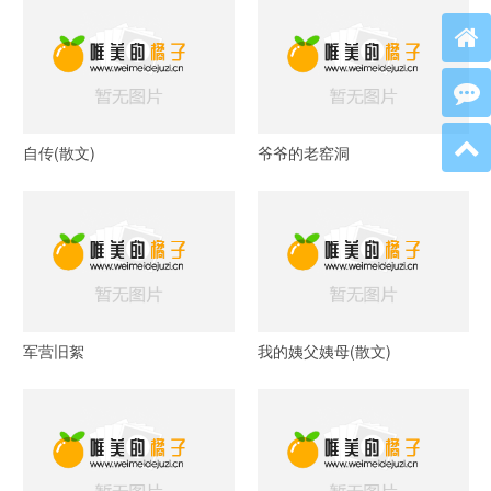
自传(散文)
爷爷的老窑洞
军营旧絮
我的姨父姨母(散文)