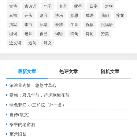
古诗
古诗词
句子
名言
哪些
四字
对联
幸福
开头
形容
快乐
意思
成语
我们
接龙
描写
李白
比喻
爱情
生肖
祝福
祝福语
组词
老师
自己
词语
诗句
诗词
赞美
近义词
造句
释义
最新文章
热评文章
随机文章
浓浓骨肉情，悠悠寸草心
赏梅：君几年前，得虎刺梅花苗
绿色梦幻 小三和弦（外一首）
自传(散文)
爷爷的老窑洞
军营旧絮