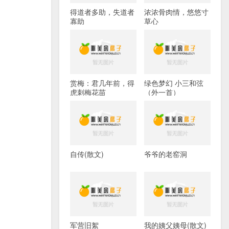
得道者多助，失道者
浓浓骨肉情，悠悠寸
寡助
草心
赏梅：君几年前，得
绿色梦幻 小三和弦
虎刺梅花苗
（外一首）
自传(散文)
爷爷的老窑洞
军营旧絮
我的姨父姨母(散文)