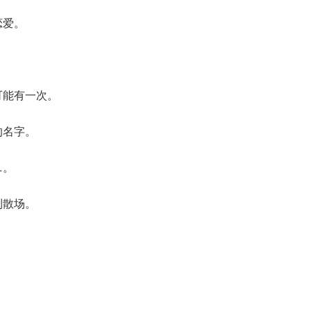
恋爱。
可能有一次。
的名字。
…。
到散场。