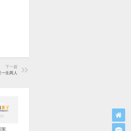
下一篇
里一生两人
旧絮