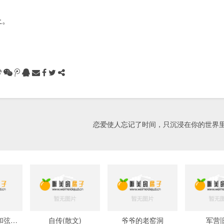
上。
恋爱使人忘记了时间，只沉浸在你的世界
绿色梦幻 小三和弦（外一首）
自传(散文)
爷爷的老窑洞
军营