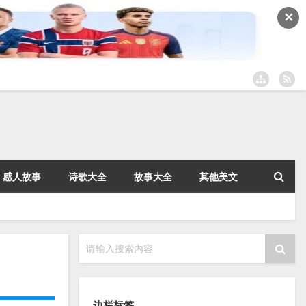
✕
感人故事
诗歌大全
故事大全
其他美文
请输入搜索内容
边栏标签