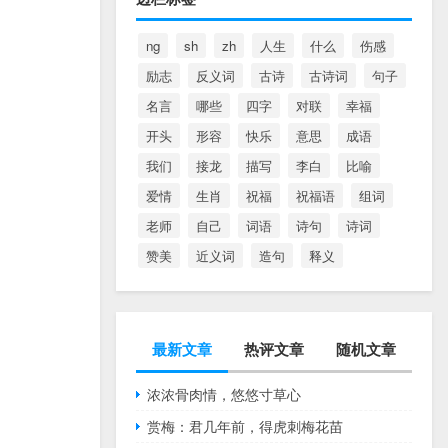
ng
sh
zh
人生
什么
伤感
励志
反义词
古诗
古诗词
句子
名言
哪些
四字
对联
幸福
开头
形容
快乐
意思
成语
我们
接龙
描写
李白
比喻
爱情
生肖
祝福
祝福语
组词
老师
自己
词语
诗句
诗词
赞美
近义词
造句
释义
最新文章
热评文章
随机文章
浓浓骨肉情，悠悠寸草心
赏梅：君几年前，得虎刺梅花苗