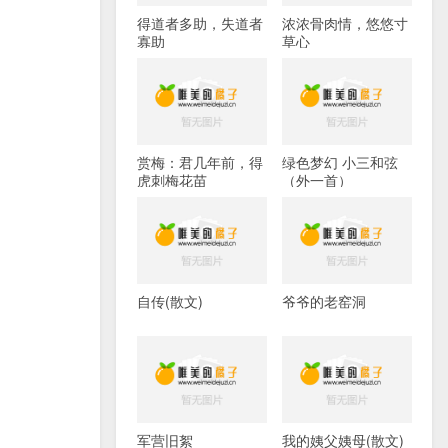
得道者多助，失道者
浓浓骨肉情，悠悠寸
寡助
草心
赏梅：君几年前，得
绿色梦幻 小三和弦
虎刺梅花苗
（外一首）
自传(散文)
爷爷的老窑洞
军营旧絮
我的姨父姨母(散文)