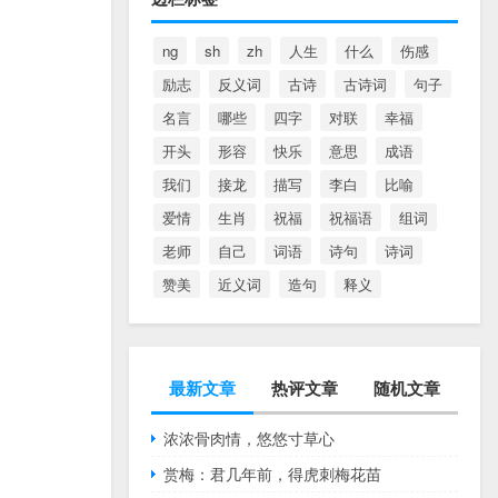
ng
sh
zh
人生
什么
伤感
励志
反义词
古诗
古诗词
句子
名言
哪些
四字
对联
幸福
开头
形容
快乐
意思
成语
我们
接龙
描写
李白
比喻
爱情
生肖
祝福
祝福语
组词
老师
自己
词语
诗句
诗词
赞美
近义词
造句
释义
最新文章
热评文章
随机文章
浓浓骨肉情，悠悠寸草心
赏梅：君几年前，得虎刺梅花苗