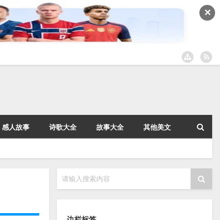
✕
感人故事
诗歌大全
故事大全
其他美文
请输入搜索内容
边栏标签