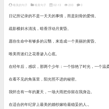
唯美的句子
唯美句子
02-13
203
0
日记所记录的不是一天天的事情，而是刻骨的爱情。
疏影横斜水清浅，暗香浮动月黄昏。
愿你生命中有够多的云翳，来造成一个美丽的黄昏。
唯美而迷幻之花香渗入心底。
在经年后，感叹，那两个少年：一个惊艳了时光，一个温
在看不见的角落里，阳光照不进的秘密。
我怀念有一年的夏天，一场大雨把你留在我身边。
在适合的年纪穿上最美的婚纱嫁给最稳妥的人.。