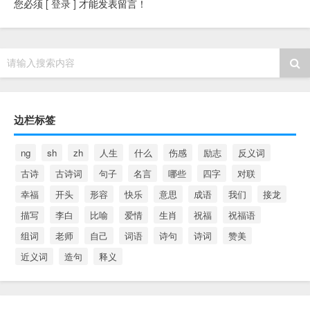
您必须
[ 登录 ]
才能发表留言！
请输入搜索内容
边栏标签
ng
sh
zh
人生
什么
伤感
励志
反义词
古诗
古诗词
句子
名言
哪些
四字
对联
幸福
开头
形容
快乐
意思
成语
我们
接龙
描写
李白
比喻
爱情
生肖
祝福
祝福语
组词
老师
自己
词语
诗句
诗词
赞美
近义词
造句
释义