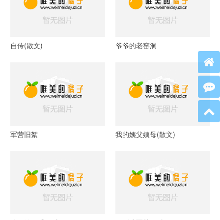
自传(散文)
爷爷的老窑洞
军营旧絮
我的姨父姨母(散文)