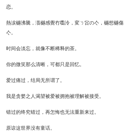
恋。
熱涙樾沸騰，涐樾感覺冇嚸泠，変ㄋ吢の亽，樾想樾傷
亽。
时间会淡忘，就像不断稀释的茶。
你的微笑那么清晰，可都只是回忆。
爱过痛过，结局无所谓了。
我是贪婪之人渴望被爱被拥抱被理解被接受。
错过的终究错过，再怎悔也无法重新来过。
原谅这世界没有童话。