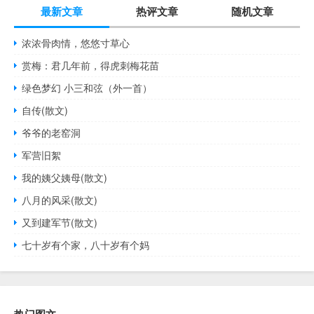
最新文章
热评文章
随机文章
浓浓骨肉情，悠悠寸草心
赏梅：君几年前，得虎刺梅花苗
绿色梦幻 小三和弦（外一首）
自传(散文)
爷爷的老窑洞
军营旧絮
我的姨父姨母(散文)
八月的风采(散文)
又到建军节(散文)
七十岁有个家，八十岁有个妈
热门图文