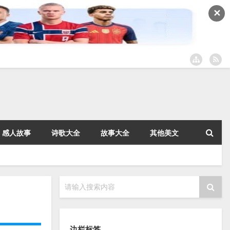
✕
感人故事
诗歌大全
故事大全
其他美文
请输入搜索内容
边栏标签