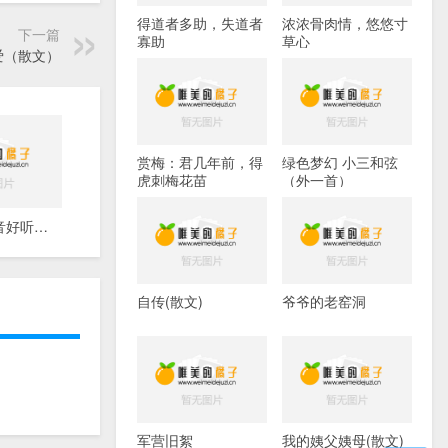
得道者多助，失道者
浓浓骨肉情，悠悠寸
下一篇
寡助
草心
爱（散文）
赏梅：君几年前，得
绿色梦幻 小三和弦
虎刺梅花苗
（外一首）
描写女人声音好听的句子
自传(散文)
爷爷的老窑洞
军营旧絮
我的姨父姨母(散文)