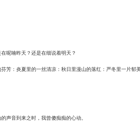
是在呢喃昨天？还是在细说着明天？
的芬芳：炎夏里的一丝清凉：秋日里漫山的落红：严冬里一片郁
动的声音到来之时，我曾傻痴痴的心动。