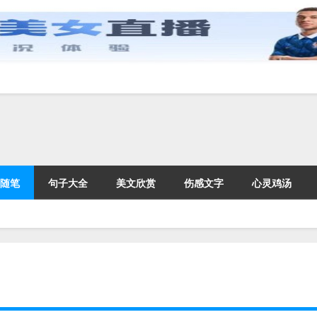
随笔
句子大全
美文欣赏
伤感文字
心灵鸡汤