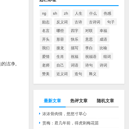
ng
sh
zh
人生
什么
伤感
励志
反义词
古诗
古诗词
句子
名言
哪些
四字
对联
幸福
开头
形容
快乐
意思
成语
我们
接龙
描写
李白
比喻
爱情
生肖
祝福
祝福语
组词
美的洁净。
老师
自己
词语
诗句
诗词
赞美
近义词
造句
释义
最新文章
热评文章
随机文章
浓浓骨肉情，悠悠寸草心
赏梅：君几年前，得虎刺梅花苗