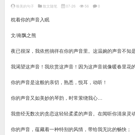
唯美的句子
散文随笔
07-26
56
0
枕着你的声音入眠
文/南飘之熊
夜已很深，我依然徜徉在你的声音里。这温婉的声音不知
我渴望这声音！我欣赏这声音！因为这声音就像暖春里花
你的声音是这般的亲切，熟悉，悦耳，动听！
你的声音又如美妙的琴韵，时常萦绕我心…
我曾经无数次的贪恋这轻轻柔柔的声音。在闻听你清泉灵
你的声音，蕴藏着一种特别的风情，带给我无比的畅快；