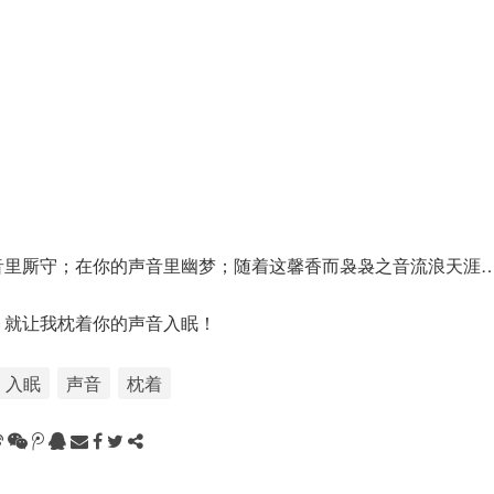
音里厮守；在你的声音里幽梦；随着这馨香而袅袅之音流浪天涯
，就让我枕着你的声音入眠！
入眠
声音
枕着