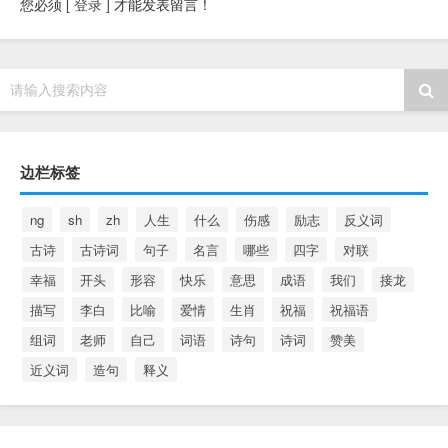
您必须
[ 登录 ]
才能发表留言！
请输入搜索内容
边栏标签
ng
sh
zh
人生
什么
伤感
励志
反义词
古诗
古诗词
句子
名言
哪些
四字
对联
幸福
开头
形容
快乐
意思
成语
我们
接龙
描写
李白
比喻
爱情
生肖
祝福
祝福语
组词
老师
自己
词语
诗句
诗词
赞美
近义词
造句
释义