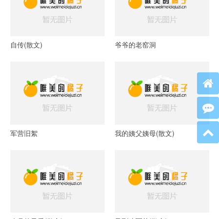
自传(散文)
爷爷的老窑洞
军营旧絮
我的姨父姨母(散文)