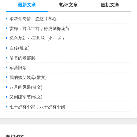
最新文章
热评文章
随机文章
浓浓骨肉情，悠悠寸草心
赏梅：君几年前，得虎刺梅花苗
绿色梦幻 小三和弦（外一首）
自传(散文)
爷爷的老窑洞
军营旧絮
我的姨父姨母(散文)
八月的风采(散文)
又到建军节(散文)
七十岁有个家，八十岁有个妈
热门图文