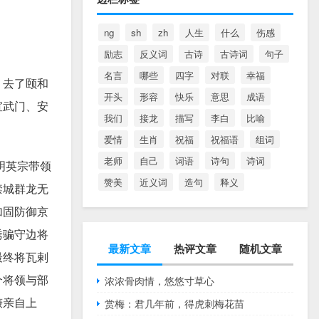
ng
sh
zh
人生
什么
伤感
励志
反义词
古诗
古诗词
句子
名言
哪些
四字
对联
幸福
，去了颐和
开头
形容
快乐
意思
成语
宣武门、安
我们
接龙
描写
李白
比喻
爱情
生肖
祝福
祝福语
组词
老师
自己
词语
诗句
诗词
明英宗带领
赞美
近义词
造句
释义
禁城群龙无
加固防御京
诱骗守边将
最新文章
热评文章
随机文章
最终将瓦剌
个将领与部
浓浓骨肉情，悠悠寸草心
谦亲自上
赏梅：君几年前，得虎刺梅花苗