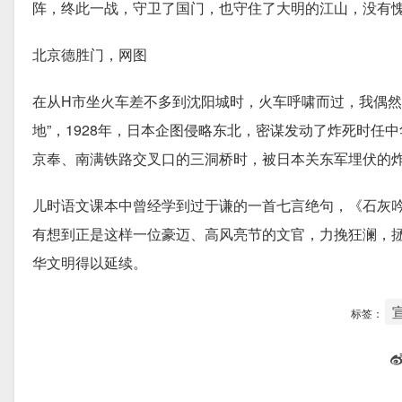
阵，终此一战，守卫了国门，也守住了大明的江山，没有愧
北京德胜门，网图
在从H市坐火车差不多到沈阳城时，火车呼啸而过，我偶然
地”，1928年，日本企图侵略东北，密谋发动了炸死时任
京奉、南满铁路交叉口的三洞桥时，被日本关东军埋伏的
儿时语文课本中曾经学到过于谦的一首七言绝句，《石灰
有想到正是这样一位豪迈、高风亮节的文官，力挽狂澜，
华文明得以延续。
标签：