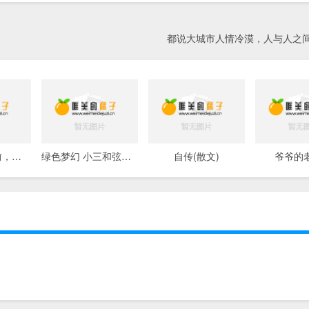
都说大城市人情冷漠，人与人之
赏梅：君几年前，得虎刺梅花苗
绿色梦幻 小三和弦（外一首）
自传(散文)
爷爷的