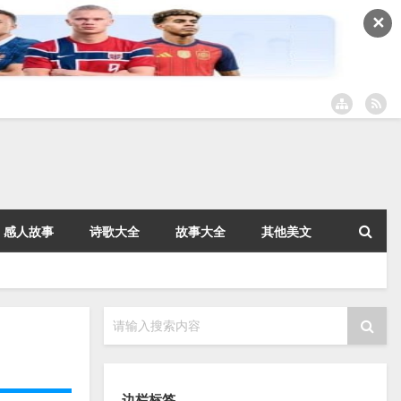
✕
感人故事
诗歌大全
故事大全
其他美文
请输入搜索内容
边栏标签