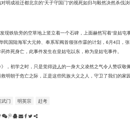
对明成祖迁都北京的“天子守国门”的视死如归与毅然决然杀伐决
发现铁轨旁的空草地上竖立着一个石碑，上面赫然写着“皇姑屯
中华民国陆海军大元帅、奉系军阀首领张作霖的计划，6月4日，
炸药炸死身亡，此事件发生在皇姑屯以东，称为皇姑屯事件。
吟》，初学之时，只是觉得
诗人
的一身大义凌然之气令人赞叹敬
拯救明朝于危亡之际，正是这些民族大义之人，守卫了我们的家
宣武门
明英宗
赶考