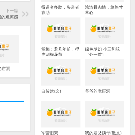
得道者多助，失道者
浓浓骨肉情，悠悠寸
下一篇
寡助
草心
间的疏离感
赏梅：君几年前，得
绿色梦幻 小三和弦
虎刺梅花苗
（外一首）
老窑洞
自传(散文)
爷爷的老窑洞
军营旧絮
我的姨父姨母(散文)