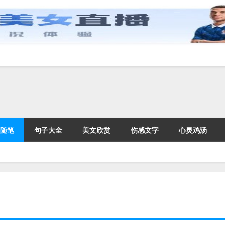
随笔
句子大全
美文欣赏
伤感文字
心灵鸡汤