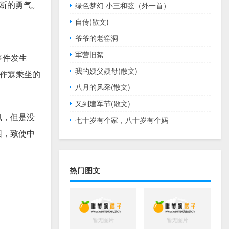
断的勇气。
绿色梦幻 小三和弦（外一首）
自传(散文)
爷爷的老窑洞
军营旧絮
事件发生
我的姨父姨母(散文)
张作霖乘坐的
八月的风采(散文)
又到建军节(散文)
佩，但是没
七十岁有个家，八十岁有个妈
园，致使中
热门图文