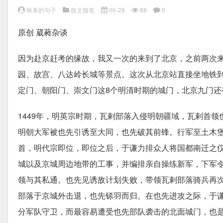
唯美的句子
散文随笔
06-28
88
0
原创 葳蕤杂谈
因为赴京赶考的缘故，我又一次的来到了北京，之前两次
园、故宫、八达岭长城等景点。这次从北京站直接坐地铁
定门、朝阳门、崇文门这8个明清时期的城门，北京九门
1449年，明英宗时期，瓦剌部落入侵明朝疆域，瓦剌首
明朝大军被也先引诱至大同，也先破其前锋。行军至土木
首，明代宗即位，即位之后，于谦力排众人将国都南迁之
城以及京城周边地带的工事，并编排亲自操练新军，下军
领与其私通。也先见诱敌计划失败，带领瓦剌部落骑兵再
部落于京城外击退，也先铩羽而归。在也先进攻之际，于
分军队守卫，而最容易遭受也先部队袭击的北面城门，也