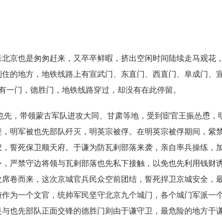
来北京也是匆匆赶来，又卒卒鲜暇，挤出空闲时间陆续走马观花
到住的地方，地铁线路上有宣武门、东直门、西直门、阜成门、
还有一门，德胜门，地铁线路穿过，却没有在此停留。
领也先，带领蒙古军队进攻大同、甘肃等地，受到宦官王振怂恿，
堡，明军被也先部队歼灭，明英宗被俘。在明英宗被俘期间，紫
仪，誓死保卫顺天府。于谦为防瓦剌部落来袭，亲自率兵操练，
令，严禁守边将领与瓦剌部落也先私下接触，以免也先利用钱财
次席卷而来，这次京城官兵民众空前团结，誓死捍卫京城安全，
谦作为一个文官，统帅军民坚守北京九个城门，各个城门军派一
是与也先部队正面交锋的德胜门则由于谦守卫，最危险的地方于