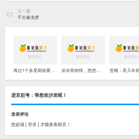
上一篇
千古秦淮梦
再过1个多星期就要考建造师了,求点古
浓浓骨肉情，悠悠寸草心
进京赶考：等您坐沙发呢！
发表评论
您必须
[ 登录 ]
才能发表留言！