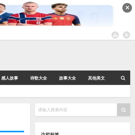
✕
感人故事
诗歌大全
故事大全
其他美文
请输入搜索内容
边栏标签