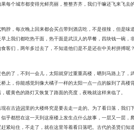
如果每个城市都变得光鲜亮丽，整整齐齐，我们干嘛还飞来飞去
武鸭脖，每次晚上回来都会买点带到酒店吃，不是很辣，但是味
天早上我们都吃热干面，热干面是武汉人的早餐，四块钱一碗，
的食客们，两年多过去了，不知道他们是不是还在中关村拼搏呢
黄色的了，不到一会儿，太阳就穿过重重高楼，晒到马路上了，
天桥上，你能感觉到像大橘子一样的太阳一点一点的躲到了高楼
后，暖黄色的路灯又恢复了路面的亮度，夜晚就这样来临了。
出现在古
诗词
里的大楼终究是要去走一走的。为了看日落，我们
，似乎都想在这一天到这座楼上发生点什么故事，一层又一层，
置赶紧站住，不走了，就在这里等着看日落吧。古代的圣贤们知