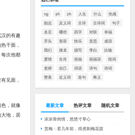
ng
sh
zh
人生
什么
伤感
励志
反义词
古诗
古诗词
句子
名言
哪些
四字
对联
幸福
武汉的有趣
开头
形容
快乐
意思
成语
的热干面，
我们
接龙
描写
李白
比喻
，每次他都
爱情
生肖
祝福
祝福语
组词
老师
自己
词语
诗句
诗词
赞美
近义词
造句
释义
没有见面，
颜色，就像
最新文章
热评文章
随机文章
的大地，居
浓浓骨肉情，悠悠寸草心
赏梅：君几年前，得虎刺梅花苗