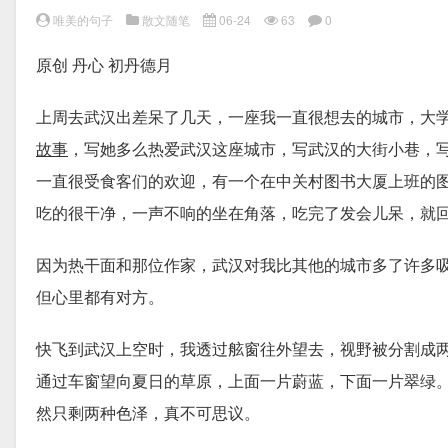
唯美的句子
散文随笔
06-24
63
0
原创 丹心 初丹德月
上周去武汉出差呆了几天，一座我一直很想去的城市，大
故事
，写她多么热爱武汉这座城市，写武汉的大街小巷，
一直很受食客们的欢迎，有一个在中关村图书大厦上班的
吃的很干净，一声不响的坐在角落，吃完了发会儿呆，就
因为热干面和那位作家，武汉对我比其他的城市多了许多
但心里都有对方。
快飞到武汉上空时，我透过舷窗往外望去，视野被分割成
通过车窗望向夏日的草原，上面一片蔚蓝，下面一片翠绿
然只剩两种色泽，真不可思议。