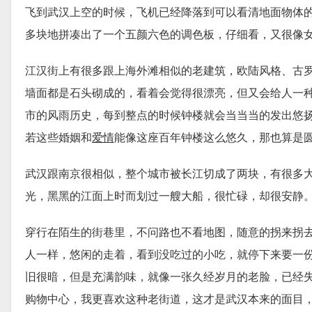
飞到武汉上空的时候，飞机已经降落到可以看清地面物体
多块地拼凑出了一个五颜六色的调色板，仔细看，又很像
江汉街上有很多跟上海外滩相似的老建筑，欧陆风格、古
墙面都是石头砌成的，看着会觉得很漂亮，但又会给人一
市的风雨历史，每到整点的时候钟楼就会当当当的发出悠
若这些婚姻和
爱情
能像这座百年钟楼这么悠久，那也算是
武汉跟南京很相似，整个城市被长江切成了两块，有很多
光，黑黑的江面上时而划过一艘大船，很忙碌，却很安静
穿行在陌生的街巷里，不问路也不看地图，随意的拐来拐
人一样，悠闲的走着，看到没吃过的小吃，就停下来要一
旧很暗，但是充满韵味，就像一张久经岁月的老脸，已经
购物中心，我更喜欢这种老街道，这才是武汉本来的面目