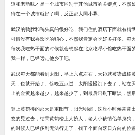
道和老韵味才是一个城市区别于其他城市的关键点，不然
待在一个城市就好了啊，反正都大同小异。
武汉的鸭脖和鸭头真的很好吃，我们住的酒店下面就有精
可惜没有我喜欢吃的鸭心，不然我肯定会吃好多好多。每
每次我吃热干面的时候就会想起在北京吃呼小馆吃热干面
我一样，已经远走他乡了吧。
武汉每天都能看到太阳，早上六点左右，天边就被染成橘
天，也就开始了。傍晚五点过，太阳慢慢沉下去了，站在
上的金黄越来越少，越来越少了，到最后只剩下暗淡，然
登上黄鹤楼的那天是重阳节，阳光明媚，这座小时候常常
悠的晃过去，结果黄鹤楼上人挤人，老人小孩情侣单身狗
的时候人已经多到无法行走了，找了个面向落日方向的位