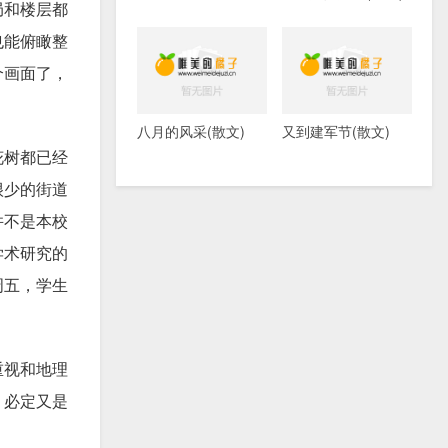
局和楼层都
也能俯瞰整
个画面了，
八月的风采(散文)
又到建军节(散文)
花树都已经
很少的街道
并不是本校
学术研究的
周五，学生
重视和地理
，必定又是