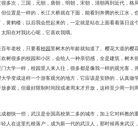
过很多次，三国，元朝，唐朝，明朝，宋朝，清朝再到近代，格
，但位置是一样的，长江大桥就在下面，能看到奔腾的长江水，
了，黄鹤楼，以后我会想起来的，一定就是站在上面看着落日这
，太阳在对我比心呢，它喜欢我哦。
是百年老校，只要看
校园
里树木的年龄就知道了。樱花大道的樱
喜欢树很多的校园和小区，会给人一种亲切感，全是建筑，树木
厦门大学一样，校园里人来人往，很多都是像我一样的观光客，
望大学变成这样一个游客观光的地方，它应该是安静的，认真做
开放参观，但最好限制时间段或者周末才开放，这样至少周一到
比成都快一些，武汉是全国高校第二多的城市，加上它对科教的
年轻人在这里扎根落户，成为新一代的武汉人，那时候再来武汉