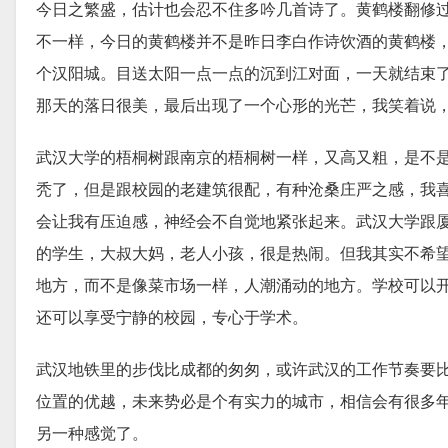
今日之繁盛，估计也会忍不住多吟几首诗了。黄鹤楼翻修
不一样，今日的黄鹤楼并不是昨日李白作诗饮酒的黄鹤楼
个汉阳城。目送太阳一点一点的沉到江对面，一天就结束
那天的落日很美，最后出现了一个心形的光芒，我笑着说
武汉大学的梧桐树跟南京的梧桐树一样，又高又粗，是不
秃了，但是跟校园的老建筑很配，有种沧桑庄严之感，我
会让我有压迫感，神经会不自觉地紧张起来。武汉大学跟
的学生，大叔大妈，老人小孩，很是热闹。但我其实不希
地方，而不是像菜市场一样，人潮涌动的地方。学校可以
还可以享受宁静的校园，专心于学术。
武汉地铁里的步伐比成都的匆匆，或许武汉的工作节奏要
位置的优越，未来势必是个有实力的城市，相信会有很多
另一种感觉了。