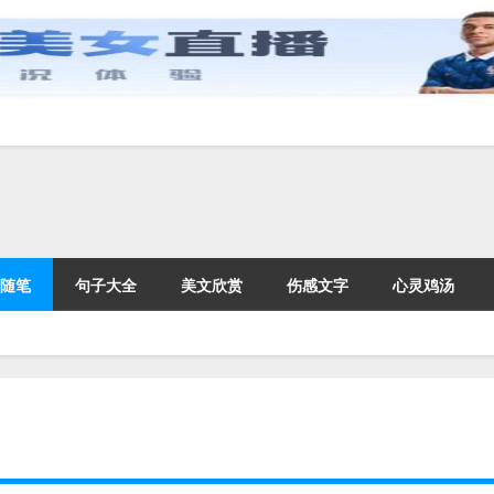
随笔
句子大全
美文欣赏
伤感文字
心灵鸡汤