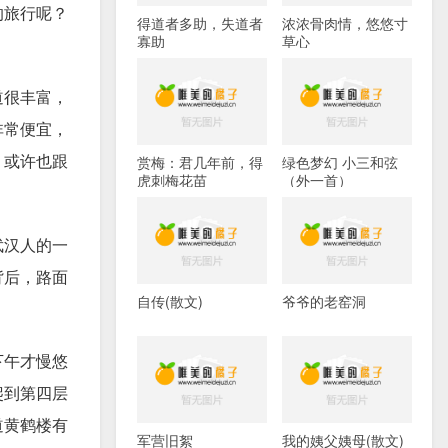
的旅行呢？
得道者多助，失道者
浓浓骨肉情，悠悠寸
寡助
草心
道很丰富，
非常便宜，
？或许也跟
赏梅：君几年前，得
绿色梦幻 小三和弦
虎刺梅花苗
（外一首）
武汉人的一
背后，路面
自传(散文)
爷爷的老窑洞
下午才慢悠
爬到第四层
道黄鹤楼有
军营旧絮
我的姨父姨母(散文)