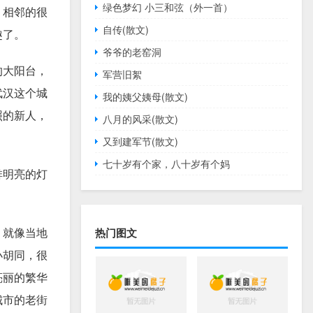
绿色梦幻 小三和弦（外一首）
，相邻的很
自传(散文)
趣了。
爷爷的老窑洞
的大阳台，
军营旧絮
武汉这个城
我的姨父姨母(散文)
照的新人，
八月的风采(散文)
又到建军节(散文)
七十岁有个家，八十岁有个妈
排明亮的灯
，就像当地
热门图文
小胡同，很
亮丽的繁华
城市的老街