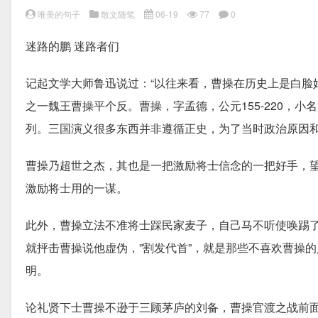
唯美的句子
散文随笔
06-19
77
0
迷路的鹏 迷路者们
记起文学大师鲁迅说过：“以往来看，曹操在历史上是白脸
之一魏王曹操平个反。曹操，字孟德，公元155-220，
列。三国演义很多东西并非遵循正史，为了当时政治原因
曹操乃超世之杰，其也是一把激励将士信念的一把好手，
激励将士用的一谋。
此外，曹操立法不准将士踩民家麦子，自己马不听使唤踢
就抨击曹操说他虚伪，”割发代首”，就是那些不喜欢曹操
明。
论礼贤下士曹操不逊于三顾茅庐的刘备，曹操官渡之战前