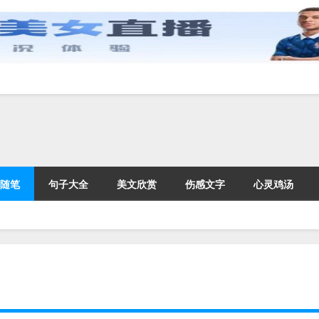
随笔
句子大全
美文欣赏
伤感文字
心灵鸡汤