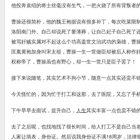
他投奔袁绍的将士丝毫没有生气，一把火烧了所有背叛者
曹操还很简朴，他的魏王袍据说有很多补丁，每次吃菜限
洛阳南门外。自己却说死了要薄葬，让自己妃子自己死了
被骂奸贼实属对不起这么个功高盖世文治武功的枭雄，曹
匡胤黄袍加身叫宋太祖，曹操一生一世做臣却被后人称作
权称帝了，曹操虽也有野心，却一生一世只是臣子罢了！
接下来说随笔，其实艺术不拘小节，随意一点其实还蛮不
今天怪忙的，因为忙于打工和这那，去了医院，又忘了手
下午早早去面试，提升自己，
人生
其实丰富一点也蛮不错
去了之后呢，也找地找了很长时间，给人打工不是自己当
人家让填表，身份证。然后说我身份证不满18周岁，法律规