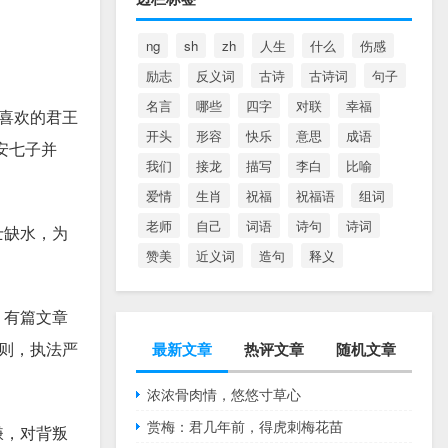
ng
sh
zh
人生
什么
伤感
励志
反义词
古诗
古诗词
句子
名言
哪些
四字
对联
幸福
喜欢的君王
开头
形容
快乐
意思
成语
安七子并
我们
接龙
描写
李白
比喻
爱情
生肖
祝福
祝福语
组词
老师
自己
词语
诗句
诗词
士缺水，为
赞美
近义词
造句
释义
，有篇文章
则，执法严
最新文章
热评文章
随机文章
浓浓骨肉情，悠悠寸草心
赏梅：君几年前，得虎刺梅花苗
嫌，对背叛