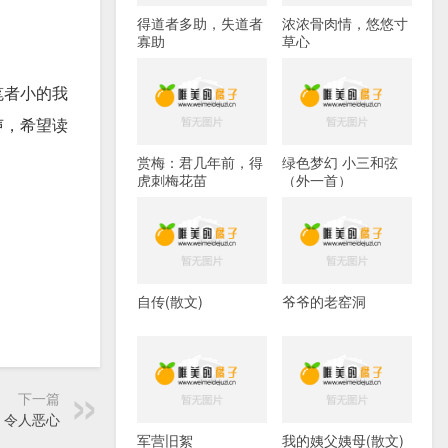
得道者多助，失道者
浓浓骨肉情，悠悠寸
寡助
草心
笔者小的我
声，希望读
赏梅：君几年前，得
绿色梦幻 小三和弦
虎刺梅花苗
（外一首）
自传(散文)
爷爷的老窑洞
下一篇
，令人恶心
军营旧絮
我的姨父姨母(散文)