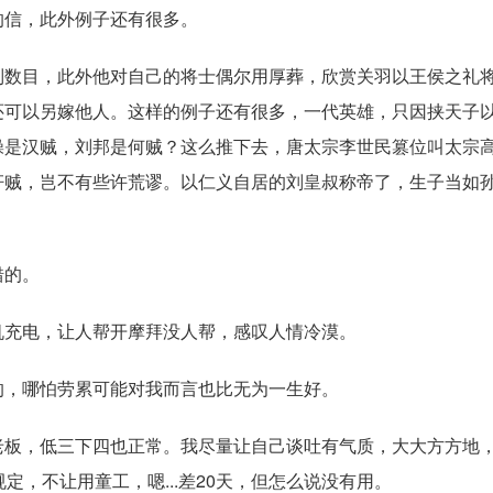
的信，此外例子还有很多。
制数目，此外他对自己的将士偶尔用厚葬，欣赏关羽以王侯之礼
还可以另嫁他人。这样的例子还有很多，一代英雄，只因挟天子
操是汉贼，刘邦是何贼？这么推下去，唐太宗李世民篡位叫太宗
奸贼，岂不有些许荒谬。以仁义自居的刘皇叔称帝了，生子当如
错的。
机充电，让人帮开摩拜没人帮，感叹人情冷漠。
的，哪怕劳累可能对我而言也比无为一生好。
老板，低三下四也正常。我尽量让自己谈吐有气质，大大方方地
定，不让用童工，嗯...差20天，但怎么说没有用。