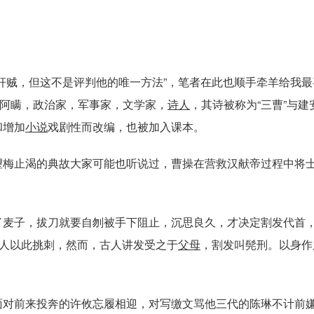
奸贼，但这不是评判他的唯一方法”，笔者在此也顺手牵羊给我最
小名阿瞒，政治家，军事家，文学家，
诗人
，其诗被称为“三曹”与建
和增加
小说
戏剧性而改编，也被加入课本。
望梅止渴的典故大家可能也听说过，曹操在营救汉献帝过程中将
了麦子，拔刀就要自刎被手下阻止，沉思良久，才决定割发代首
的人以此挑刺，然而，古人讲发受之于
父母
，割发叫髡刑。以身作
面对前来投奔的许攸忘履相迎，对写缴文骂他三代的陈琳不计前