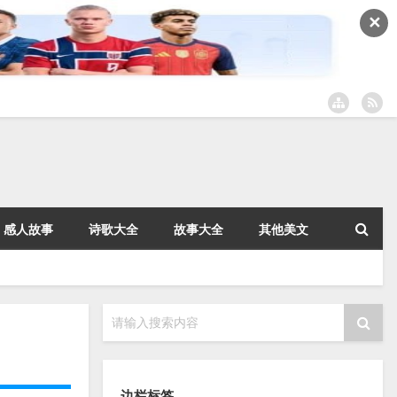
✕
感人故事
诗歌大全
故事大全
其他美文
请输入搜索内容
边栏标签