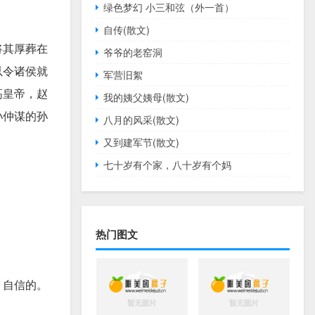
绿色梦幻 小三和弦（外一首）
自传(散文)
将其厚葬在
爷爷的老窑洞
以令诸侯就
军营旧絮
高皇帝，赵
我的姨父姨母(散文)
孙仲谋的孙
八月的风采(散文)
又到建军节(散文)
七十岁有个家，八十岁有个妈
热门图文
，自信的。